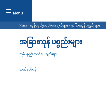
Menu
Home
»
ကုန်ပစ္စည်းသတိပေးချက်များ
» အခြားကုန် ပစ္စည်းများ
You are here
အခြားကုန် ပစ္စည်းများ
ကုန်ပစ္စည်းသတိပေးချက်များ
ဆက်ဖတ်ရန် >