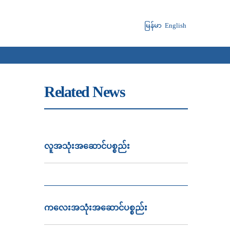
မြန်မာ
English
Related News
လူအသုံးအဆောင်ပစ္စည်း
ကလေးအသုံးအဆောင်ပစ္စည်း