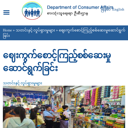
Skip to
main
မြန်မာ
English
content
Home
»
သတင်းနှင့် လှုပ်ရှားမှုများ
» ဈေးကွက်စောင့်ကြည့်စစ်ဆေးမှုဆောင်ရွက်
You are here
ခြင်း
ဈေးကွက်စောင့်ကြည့်စစ်ဆေးမှု
ဆောင်ရွက်ခြင်း
သတင်းနှင့် လှုပ်ရှားမှုများ