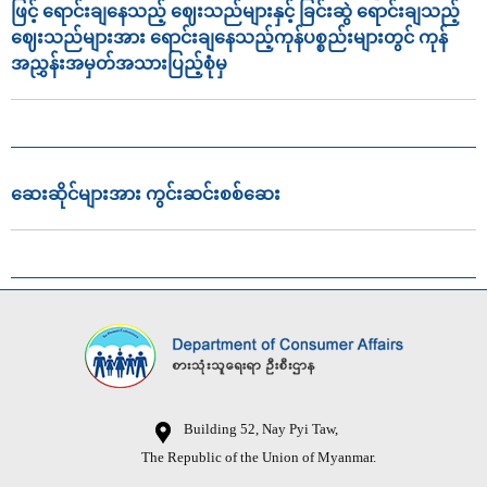
ဖြင့် ရောင်းချနေသည့် ဈေးသည်များနှင့် ခြင်းဆွဲ ရောင်းချသည့်
ဈေးသည်များအား ရောင်းချနေသည့်ကုန်ပစ္စည်းများတွင် ကုန်
အညွှန်းအမှတ်အသားပြည့်စုံမှ
ဆေးဆိုင်များအား ကွင်းဆင်းစစ်ဆေး
Building 52, Nay Pyi Taw,
The Republic of the Union of Myanmar.