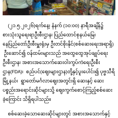
(၂၁.၅.၂၀၂၆)ရက်နေ့၊ နံနက် (၁၀:၀၀) နာရီအချိန်၌
စားသုံးသူရေးရာဦးစီးဌာန၊ ပြည်ထောင်စုနယ်မြေ၊
နေပြည်တော်ဦးစီးမှူးရုံးမှ ဦးတင်စိုးနိုင်(စစ်ဆေးရေးအရာရှိ)
ဦးဆောင်၍ ဝန်ထမ်းများသည် အထွေထွေအုပ်ချုပ်ရေး
ဦးစီးဌာန၊ အစားအသောက်ဆေးဝါးကွပ်ကဲရေးဦးစီး
ဌာန(FDA)၊ စည်ပင်(ဈေးများဌာန)တို့နှင့်ပူးပေါင်း၍ ပုဗ္ဗသီရိ
မြို့နယ်၊ ရွာတော်မင်္ဂလာဈေးအတွင်းရှိ ဆေးနှင့် ဆေး
ပစ္စည်းအရောင်းဆိုင်များသို့ ဈေးကွက်စောင့်ကြည့်စစ်ဆေး
ခဲ့ကြောင်း သိရှိရပါသည်။
စစ်ဆေးခဲ့သောဆေးဆိုင်များတွင် အစားအသောက်နှင့်