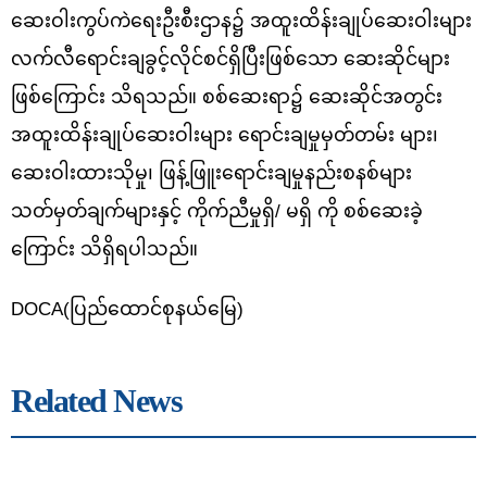
ဆေးဝါးကွပ်ကဲရေးဦးစီးဌာန၌ အထူးထိန်းချုပ်ဆေးဝါးများ
လက်လီရောင်းချခွင့်လိုင်စင်ရှိပြီးဖြစ်သော ဆေးဆိုင်များ
ဖြစ်ကြောင်း သိရသည်။ စစ်ဆေးရာ၌ ဆေးဆိုင်အတွင်း
အထူးထိန်းချုပ်ဆေးဝါးများ ရောင်းချမှုမှတ်တမ်း များ၊
ဆေးဝါးထားသိုမှု၊ ဖြန့်ဖြူးရောင်းချမှုနည်းစနစ်များ
သတ်မှတ်ချက်များနှင့် ကိုက်ညီမှု
ရှိ/ မရှိ ကို စစ်ဆေးခဲ့
ကြောင်း သိရှိရပါသည်။
DOCA(ပြည်ထောင်စုနယ်မြေ)
Related News