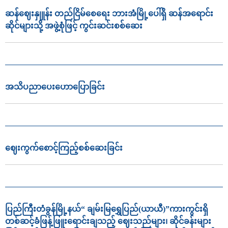
ဆန်ဈေးနှုူန်း တည်ငြိမ်စေရေး ဘားအံမြို့ပေါ်ရှိ ဆန်အရောင်း
ဆိုင်များသို့ အဖွဲ့စုံဖြင့် ကွင်းဆင်းစစ်ဆေး
အသိပညာ‌ပေး‌ဟောပြောခြင်း
ဈေးကွက်စောင့်ကြည့်စစ်ဆေးခြင်း
ပြည်ကြီးတံခွန်မြို့နယ်“ ချမ်းမြရွှေပြည်(ယာယီ)”ကားကွင်းရှိ
တစ်ဆင့်ခံဖြန့်ဖြူးရောင်းချသည့် ဈေးသည်များ၊ ဆိုင်ခန်းများ