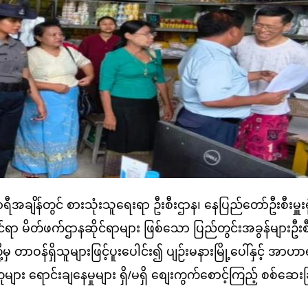
ာရီအချိန်တွင် စားသုံးသူရေးရာ ဦးစီးဌာန၊ နေပြည်တော်ဦးစီးမှူးရု
ိုင်ရာ မိတ်ဖက်ဌာနဆိုင်ရာများ ဖြစ်သော ပြည်တွင်းအခွန်များဦးစ
ို့မှ တာဝန်ရှိသူများဖြင့်ပူးပေါင်း၍ ပျဉ်းမနားမြို့ပေါ်နှင့် အာ
ျား ရောင်းချနေမှုများ ရှိ/မရှိ စျေးကွက်စောင့်ကြည့် စစ်ဆေးခ