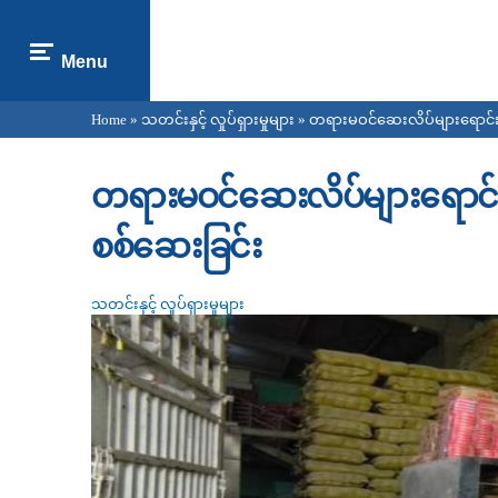
Menu
Home
»
သတင်းနှင့် လှုပ်ရှားမှုများ
» တရားမဝင်ဆေးလိပ်များရောင်းချမ
You are here
တရားမဝင်ဆေးလိပ်များရောင်းချမ
စစ်‌ဆေးခြင်း
သတင်းနှင့် လှုပ်ရှားမှုများ