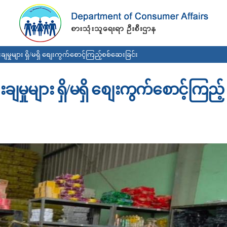
Skip to
main
content
ှုများ ရှိ/မရှိ စျေးကွက်စောင့်ကြည့်စစ်‌ဆေးခြင်း
ှုများ ရှိ/မရှိ စျေးကွက်စောင့်ကြည့်