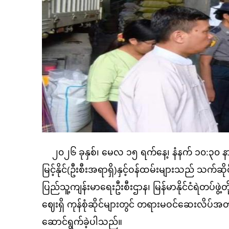
၂၀၂၆ ခုနှစ်၊ မေလ ၁၅ ရက်နေ့၊ နံနက် ၁၀
:၃၀ န
မြင့်နိုင်(ဦးစီးအရာရှိ)နှင့်ဝန်ထမ်းများသည် သက်ဆ
ပြည်သူ့ကျန်းမာရေးဦးစီးဌာန၊ မြန်မာနိုင်ငံရဲတပ်ဖွဲ့တ
ဈေးရှိ ကုန်စုံဆိုင်များတွင် တရားမဝင်ဆေးလိပ်အတုမ
ဆောင်ရွက်ခဲ့ပါသည်။