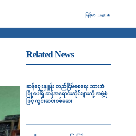
မြန်မာ
English
Related News
ဆန်ဈေးနှုူန်း တည်ငြိမ်စေရေး ဘားအံ
မြို့ပေါ်ရှိ ဆန်အရောင်းဆိုင်များသို့ အဖွဲ့စုံ
ဖြင့် ကွင်းဆင်းစစ်ဆေး