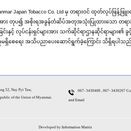
 Japan Tobacco Co. Ltd မှ တရားဝင် ထုတ်လုပ်ဖြန့်ဖြူးရ
ိပ်အား တုပ၍ အစိုးရအခွန်တံဆိပ်အတုအသုံးပြုထားသော တရာ
င်းနှင့် လုပ်ငန်းရှင်များအား သက်ဆိုင်ရာဌာနဆိုင်ရာများ၏ ခွင့
မှုမရှိစေရေး အသိပညာပေးဆောင်ရွက်ခဲ့ကြောင်း သိရှိရပါသည
g 52, Nay Pyi Taw,
067- 3430468 , 067- 3430207
Co
ic of the Union of Myanmar.
and Email
Developed by
Information Matrix