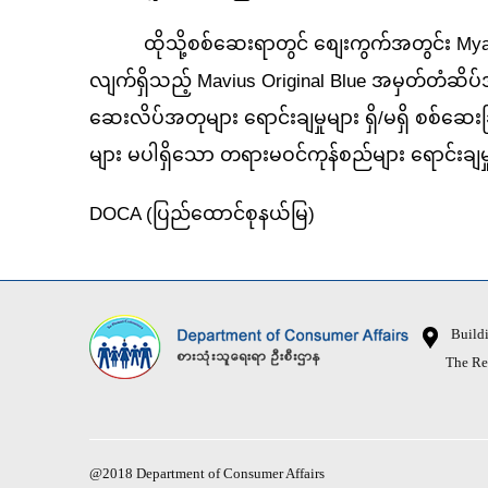
ထိုသို့စစ်ဆေးရာတွင် စျေးကွက်အတွင်း Myanmar
လျက်ရှိသည့် Mavius Original Blue အမှတ်တံဆ
ဆေးလိပ်အတုများ ရောင်းချမှုများ ရှိ/မရှိ စစ်ဆေးခြ
များ မပါရှိသော တရားမဝင်ကုန်စည်များ ရောင်းချ
DOCA (ပြည်ထောင်စုနယ်မြ)
Buildin
The Republ
@2018 Department of Consumer Affairs