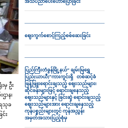
အသိပညာ‌ပေး‌ဟောပြောခြင်း
ဈေးကွက်စောင့်ကြည့်စစ်ဆေးခြင်း
ပြည်ကြီးတံခွန်မြို့နယ်“ ချမ်းမြရွှေ
ပြည်(ယာယီ)”ကားကွင်းရှိ တစ်ဆင့်ခံ
ဖြန့်ဖြူးရောင်းချသည့် ဈေးသည်များ၊
ံးမှ ဦး
ဆိုင်ခန်းများဖြင့် ရောင်းချနေသည့်
ီးဌာန၊
ဈေးသည်များနှင့် ခြင်းဆွဲ ရောင်းချသည့်
ဟာရသုခ
ဈေးသည်များအား ရောင်းချနေသည့်
ကုန်ပစ္စည်းများတွင် ကုန်အညွှန်း
ြင်း
အမှတ်အသားပြည့်စုံမှ