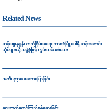
Related News
ဆန်ဈေးနှုူန်း တည်ငြိမ်စေရေး ဘားအံမြို့ပေါ်ရှိ ဆန်အရောင်း
ဆိုင်များသို့ အဖွဲ့စုံဖြင့် ကွင်းဆင်းစစ်ဆေး
အသိပညာ‌ပေး‌ဟောပြောခြင်း
ဈေးကွက်စောင့်ကြည့်စစ်ဆေးခြင်း