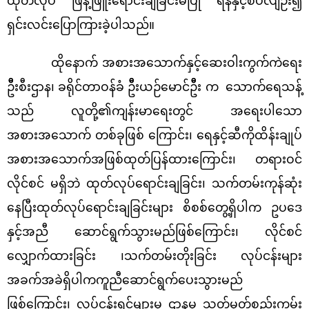
ထုတ်လုပ် ဖြန့်ဖြူးရောင်းချခြင်းမပြု ရန်နှင့်စပ်လျဉ်း၍
ရှင်းလင်းပြောကြားခဲ့ပါသည်။
ထိုနောက် အစားအသောက်နှင့်ဆေးဝါးကွက်ကဲရေး
ဦီးစီးဌာန၊ ခရိုင်တာဝန်ခံ ဦီးယဉ်မောင်ဦီး က သောက်ရေသန့်
သည် လူတို့၏ကျန်းမာရေးတွင် အရေးပါသော
အစားအသောက် တစ်ခုဖြစ် ကြောင်း၊ ရေနှင့်ဆီကိုထိန်းချုပ်
အစားအသောက်အဖြစ်ထုတ်ပြန်ထားကြောင်း၊ တရားဝင်
လိုင်စင် မရှိဘဲ ထုတ်လုပ်ရောင်းချခြင်း၊ သက်တမ်းကုန်ဆုံး
နေပြီးထုတ်လုပ်ရောင်းချခြင်းများ စိစစ်တွေ့ရှိပါက ဥပဒေ
နှင့်အညီ ဆောင်ရွက်သွားမည်ဖြစ်ကြောင်း၊ လိုင်စင်
လျှောက်ထားခြင်း ၊သက်တမ်းတိုးခြင်း လုပ်ငန်းများ
အခက်အခဲရှိပါကကူညီဆောင်ရွက်ပေးသွားမည်
ဖြစ်ကြောင်း၊ လုပ်ငန်းရှင်များမှ ဌာနမှ သတ်မှတ်စည်းကမ်း