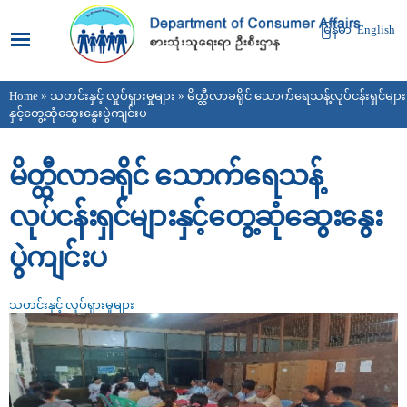
Skip to
main
မြန်မာ
English
content
Home
»
သတင်းနှင့် လှုပ်ရှားမှုများ
» မိတ္ထီလာခရိုင် သောက်ရေသန့်လုပ်ငန်းရှင်များ
You are here
နှင့်တွေ့ဆုံဆွေးနွေးပွဲကျင်းပ
မိတ္ထီလာခရိုင် သောက်ရေသန့်
လုပ်ငန်းရှင်များနှင့်တွေ့ဆုံဆွေးနွေး
ပွဲကျင်းပ
သတင်းနှင့် လှုပ်ရှားမှုများ