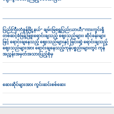
ပြည်ကြီးတံခွန်မြို့နယ်“ ချမ်းမြရွှေပြည်(ယာယီ)”ကားကွင်းရှိ
တစ်ဆင့်ခံဖြန့်ဖြူးရောင်းချသည့် ဈေးသည်များ၊ ဆိုင်ခန်းများ
ဖြင့် ရောင်းချနေသည့် ဈေးသည်များနှင့် ခြင်းဆွဲ ရောင်းချသည့်
ဈေးသည်များအား ရောင်းချနေသည့်ကုန်ပစ္စည်းများတွင် ကုန်
အညွှန်းအမှတ်အသားပြည့်စုံမှ
ဆေးဆိုင်များအား ကွင်းဆင်းစစ်ဆေး