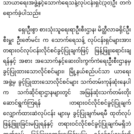
သာယာရေးအဖွဲ့နှင့်သောက်ရေသန့်လုပ်ငန်းရှင်(၃၀)ဦီး တက်
ရောက်ခဲ့ပါသည်။
ရှေးဦီးစွာ စားသုံးသူရေးရာဦီးစီးဌာန၊ မိတ္ထီလာခရိုင်ဦီး
စီးမှူး ဦီးဇော်မင်း က သောက်ရေသန့် လုပ်ငန်းရှင်များအား
တရားဝင်လုပ်ငန်းလိုင်စင်ခွင့်ပြုချက်ဖြင့် ဖြန့်ဖြူးရောင်းချ
ရန်နှင့် အစား အသောက်နှင့်ဆေးဝါးကွက်ကဲရေးဦီးစီးဌာနမှ
ခွင့်ပြုထားသောလိုင်စင်များ၊ မြို့နယ်စည်ပင်သာ ယာရေး
အဖွဲ့မှ ခွင့်ပြုထားသောလိုင်စင်များ သက်တမ်းကုန်ဆုံးနေပါ
က သက်ဆိုင်ရာဌာနများတွင် အမြန်ဆုံးသက်တမ်းတိုး
ဆောင်ရွက်ကြရန် ၊တရားဝင်လိုင်စင်ခွင့်ပြုချက်
လျှောက်ထားဆဲလုပ်ငန်း များမှ ခွင့်ပြုချက်မရမီ ထုတ်လုပ်
ဖြန့်ဖြူးခြင်းမပြုရန်နှင့် တရားဝင်လိုင်စင်ခွင့်ပြုချက်မရှိဘဲ