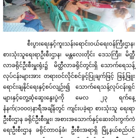
စီးပွားရေးနှင့်ကူးသန်းရောင်းဝယ်ရေးဝန်ကြီးဌာန၊
စားသုံးသူရေးရာဦးစီးဌာန၊ မန္တလေးတိုင်း ဒေသကြီး၊ မိတ္ထီ
လာခရိုင်ဦးစီးမှူးရုံး၌ မိတ္ထီလာခရိုင်တွင်းရှိ သောက်ရေသန့်
လုပ်ငန်းများအား တရားဝင်လိုင်စင်ခွင့်ပြုချက်ဖြင့် ဖြန့်ဖြူး
ရောင်းချနိုင်ရေးနှင့်စပ်လျဉ်း၍ သောက်ရေသန့်လုပ်ငန်းရှင်
များနှင့်တွေ့ဆုံဆွေးနွေးပွဲကို မေလ ၂၃ ရက်နေ့
နံနက်(၁၀၀၀)နာရီအချိန်တွင် ကျင်းပခဲ့ရာ စားသုံးသူ ရေးရာ
ဦီးစီးဌာန ခရိုင်ဦီးစီးမှူး၊ အစားအသောက်နှင့်ဆေးဝါးကွက်ကဲ
ရေးဦီးစီးဌာန ခရိုင်တာဝန်ခံ၊ ဦီးစီးအရာရှိ မြို့နယ်စည်ပင်