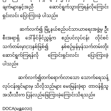
ချက်များနှင့်အညီ ဆောင်ရွက်သွားကြရန်လိုကြောင်း
ရှင်းလင်း ပြောကြားခဲ့ ပါသည်။
ဆက်လက်၍ မြို့နယ်စည်ပင်သာယာရေးအဖွဲ့မှ ဦီး
စီးအရာရှိ ဒေါ်ခိုင်ခိုင်ညွှန့်က စည်ပင်လုပ်ငန်း လိုင်စင်
သက်တမ်းမှာ(၁)နှစ်ဖြစ်၍ နှစ်စဉ်မှန်မှန်သက်တမ်းတိုး
ဆောင်ရွက်ကြရန်လို ကြောင်းရှင်းလင်း ပြောကြားခဲ့
ပါသည်။
ဆက်လက်၍တက်ရောက်လာသော သောက်ရေသန့်
လုပ်ငန်းရှင်များမှ သိလိုသည်များ မေးမြန်းခဲ့ရာ တာဝန်ရှိသူ
အသီးသီးက ပြန်လည်ဖြေကြားခဲ့ကြောင်းသိရသည်။
DOCA(မန္တလေး)