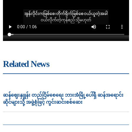
Related News
ဆန်ဈေးနှုူန်း တည်ငြိမ်စေရေး ဘားအံမြို့ပေါ်ရှိ ဆန်အရောင်း
ဆိုင်များသို့ အဖွဲ့စုံဖြင့် ကွင်းဆင်းစစ်ဆေး