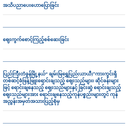
အသိပညာ‌ပေး‌ဟောပြောခြင်း
ဈေးကွက်စောင့်ကြည့်စစ်ဆေးခြင်း
ပြည်ကြီးတံခွန်မြို့နယ်“ ချမ်းမြရွှေပြည်(ယာယီ)”ကားကွင်းရှိ
တစ်ဆင့်ခံဖြန့်ဖြူးရောင်းချသည့် ဈေးသည်များ၊ ဆိုင်ခန်းများ
ဖြင့် ရောင်းချနေသည့် ဈေးသည်များနှင့် ခြင်းဆွဲ ရောင်းချသည့်
ဈေးသည်များအား ရောင်းချနေသည့်ကုန်ပစ္စည်းများတွင် ကုန်
အညွှန်းအမှတ်အသားပြည့်စုံမှ