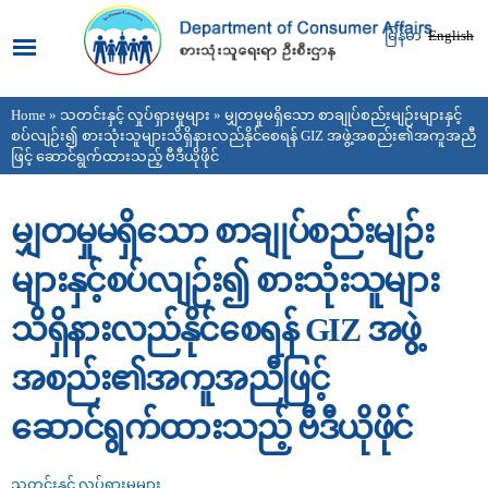
Skip to
main
မြန်မာ
English
content
Home
»
သတင်းနှင့် လှုပ်ရှားမှုများ
» မျှတမှုမရှိသော စာချုပ်စည်းမျဉ်းများနှင့်
You are here
စပ်လျဉ်း၍ စားသုံးသူများသိရှိနားလည်နိုင်စေရန် GIZ အဖွဲ့အစည်း၏အကူအညီ
ဖြင့် ဆောင်ရွက်ထားသည့် ဗီဒီယိုဖိုင်
မျှတမှုမရှိသော စာချုပ်စည်းမျဉ်း
များနှင့်စပ်လျဉ်း၍ စားသုံးသူများ
သိရှိနားလည်နိုင်စေရန် GIZ အဖွဲ့
အစည်း၏အကူအညီဖြင့်
ဆောင်ရွက်ထားသည့် ဗီဒီယိုဖိုင်
သတင်းနှင့် လှုပ်ရှားမှုများ