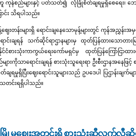
အတူ ကုန်စည်များနှင့် ပတ်သတ်၍ လုံခြုံစိတ်ချရမှုရှိစေရေး၊ ဘ
ောင်း သိရပါသည်။
်းများရှိ ရောင်းချနေသောမုန့်များတွင် ကုန်အညွှန်းအမှတ်အသား 
ာရောင်းချရန် သက်ဆိုင်ရာဌာနများမှ ထုတ်ပြန်ထားသောတား
ိုင်ငံစားသုံးကာကွယ်ရေးကော်မရှင်မှ ထုတ်ပြန်ကြော်ငြာ
်များကိုသာရောင်းချရန် စားသုံးသူရေးရာ ဦးစီးဌာနအနေဖြင့် 
ုံစိတ်ချရမှုရှိပြီးဈေးရောင်းသူများသည် ဥပဒေပါ ပြဌာန်းချက်
်း သတင်းရရှိပါသည်။
က်ရှိ အ.ထ.က(ခွဲ)အူကျွန်းအခြေံပညာ အထက်တန်းကျောင်းမုန့် ဈေးတန်းတွင်ဈေးကွက်စောင့်ကြ
နယ် မြို့မဈေးအတွင်းရှိ စားသုံးဆီလက်လီဆို