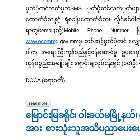
မှတ်ပုံတင်လက်မှတ်SMS မှတ်ပုံတင်လက်မှတ်များ
ထောက်ခံစာနှင့် ရဲစခန်းထောက်ခံစာ၊ လိုင်စင်ဓ
ရာတွင်email(သို့)Mobile Phone Number ဖြင
www.ecomreg
.gov.mmမှ တစ်ဆင့်မှတ်ပုံတင် လျှော
ပါက အရေးကြီးကုန်စည်နှင့်ဝန်ဆောင်မှု ဥပဒေ
ကုန်ပစ္စည်းအမျိုးမျိုး ရောင်းချလုပ်ငန်းရှင် (၁၀
DOCA (ဧရာဝတီ)
read more
about လပွတ္တာခရိုင်၊ လပွတ္တာမြို့နယ် တာဝန်ခံရုံးတွင် လူ
မြောင်းမြခရိုင်၊ ဝါးခယ်မမြို့နယ်၊ က
အား စားသုံးသူအသိပညာပေးဟ