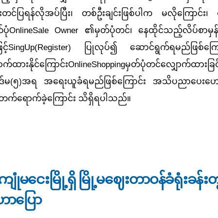
တင်ပြရန်လိုအပ်ပြီး၊ တစ်ဦးချင်းဖြစ်ပါက မလိုကြောင်း၊ ရေ
ါတ်ပုံOnlineSale Owner ၏မှတ်ပုံတင်၊ နေထိုင်သည့်လိပ်စာ
့်SingUp(Register) ပြုလုပ်၍ ဆောင်ရွက်ရမည်ဖြစ်ကြောင်
က်ထားနိုင်ကြောင်းOnlineShoppingမှတ်ပုံတင်လျှောက်ထားခြင်း
ပုဒ်မ(၅)အရ အရေးယူခံရမည်ဖြစ်ကြောင်း အသိပညာပေးဟောပြ
)ဦး တက်ရောက်ခဲ့ကြောင်း သိရှိရပါသည်။
သုံးကုန်ပစ္စည်းအမျိုးမျိုးရောင်းချသည့် လုပ်ငန်းရှင်များအား online sale ရောင်းချခြင်း
ျုံမငေးမြို့ရှိ မြို့မဈေးတာဝန်ခံရုံးခန်းတွင
ောပြော