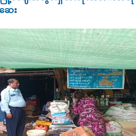
စ်ဆေး