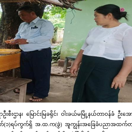
ာန၊ မြောင်းမြခရိုင်၊ ဝါးခယ်မမြို့နယ်တာဝန်ခံ ဦးအောင်မ
အမှတ်(၁)ရပ်ကွက်ရှိ အ.ထ.က(ခွဲ) အူကျွန်းအခြေခံပညာအထက်တ