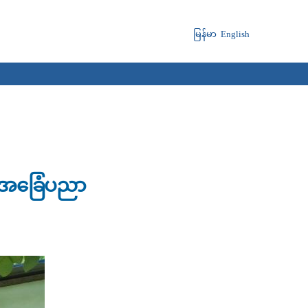
မြန်မာ
English
န်းအခြေံပညာ