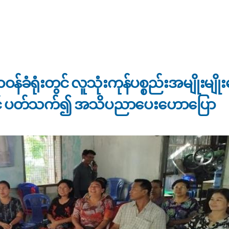
ှိ စားသုံးဆီလက်လီဆိုင်များအား ရည်ညွှန်းဈေးဖြင့် ရောင်းချခြင်းရှိ/ မရှိကွင်းဆင်းစစ်ဆေး
ဝန်ခံရုံးတွင် လူသုံးကုန်ပစ္စည်းအမျိုးမျို
်းနှင့် ပတ်သက်၍ အသိပညာပေးဟောပြော