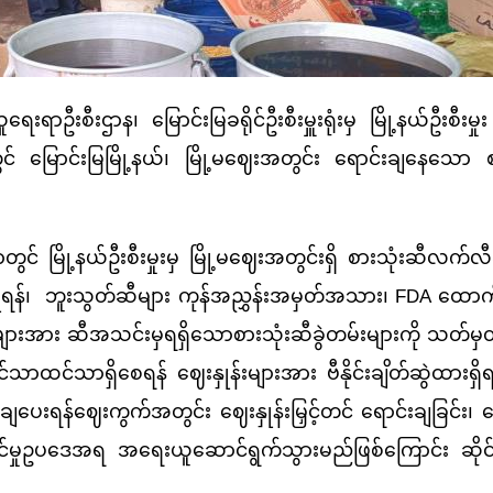
၊ မြောင်းမြခရိုင်ဦးစီးမှူးရုံးမှ မြို့နယ်ဦးစီးမှုး ဦ
ွင် မြောင်းမြမြို့နယ်၊ မြို့မဈေးအတွင်း ရောင်းချနေသော
ု့နယ်ဦးစီးမှုးမှ မြို့မဈေးအတွင်းရှိ စားသုံးဆီလက်လီဆ
မပြုရန်၊ ဘူးသွတ်ဆီများ ကုန်အညွှန်းအမှတ်အသား၊ FDA ထေ
င်ရှင်များအား ဆီအသင်းမှရရှိသောစားသုံးဆီခွဲတမ်းများကို သတ်
မြင်သာထင်သာရှိစေရန် ဈေးနှုန်းများအား ဗီနိုင်းချိတ်ဆွဲထား
်းချပေးရန်ဈေးကွက်အတွင်း ဈေးနှုန်းမြှင့်တင် ရောင်းချခြင်း၊
ာင်မှုဥပဒေအရ အရေးယူဆောင်ရွက်သွားမည်ဖြစ်ကြောင်း ဆိုင်