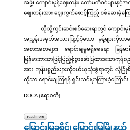
အဖွဲ့၊ ကျောင်းမုန့်ဈေးတန်း ကော်မတီဝင်များနှင့်
ဈေးတန်းအား ဈေးကွက်စောင့်ကြည့် စစ်ဆေးခဲ့ကြ
ထိုသို့ကွင်းဆင်းစစ်ဆေးရာတွင် ကျောင်းမုန့်ဈေးတန
အညွှန်းအမှတ်အသားပြည့်စုံသော မုန့်များကိုသ
အစားအစာများ၊ ရောင်းချမှုမရှိစေရေး မြန်မာန
မြန်မာဘာသာဖြင့်ပြည့်စုံစွာဖော်ပြထားသောကုန်စည
အား ကုန်ပစ္စည်းများကိုဝယ်ယူသုံးစွဲရာတွင် လုံခြ
ကိုသာ ရောင်းချကြရန် ရှင်းလင်းမှာကြားခဲ့ကြောင
DOCA (ဧရာဝတီ)
read more
about မြောင်းမြခရိုင်၊ ဝါးခယ်မမြို့နယ်၊ အမှတ်(၁)ရပ်ကွ
မြောင်းမြခရိုင်၊ မြောင်းမြမြို့