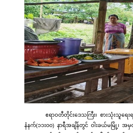
ဧရာဝတီတိုင်းဒေသကြီး၊ စားသုံးသူရေးရာဦးစီးဌ
နံနက်(၁၁း၀၀) နာရီအချိန်တွင် ဝါးခယ်မမြို့၊‌ 