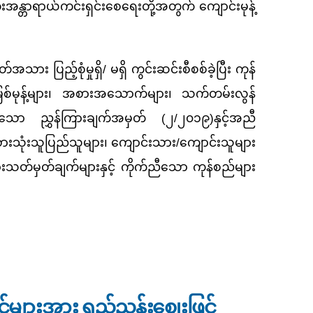
ေးအန္တာရာယ်ကင်းရှင်းစေရေးတို့အတွက် ကျောင်းမုန့်
ပြည့်စုံမှုရှိ/ မရှိ ကွင်းဆင်းစီစစ်ခဲ့ပြီး ကုန်
မြစ်မုန့်များ၊ အစားအသောက်များ၊ သက်တမ်းလွန်
ထားသော ညွှန်ကြားချက်အမှတ် (၂/၂၀၁၉)နှင့်အညီ
စားသုံးသူပြည်သူများ၊ ကျောင်းသား/ကျောင်းသူများ
များသတ်မှတ်ချက်များနှင့် ကိုက်ညီသော ကုန်စည်များ
ည့်စစ်ဆေးခြင်း
င်များအား ရည်ညွှန်းဈေးဖြင့်