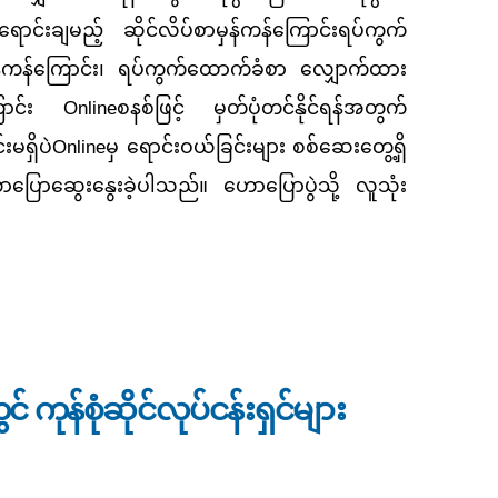
ာင်းချမည့် ဆိုင်လိပ်စာမှန်ကန်ကြောင်းရပ်ကွက်
မှန်ကန်ကြောင်း၊ ရပ်ကွက်ထောက်ခံစာ လျှောက်ထား
း Onlineစနစ်ဖြင့် မှတ်ပုံတင်နိုင်ရန်အတွက်
မရှိပဲOnlineမှ ရောင်းဝယ်ခြင်းများ စစ်ဆေးတွေ့ရှိ
ောဆွေးနွေးခဲ့ပါသည်။ ဟောပြောပွဲသို့ လူသုံး
နှင့် ပတ်သက်၍ အသိပညာပေးဟောပြော
် ကုန်စုံဆိုင်လုပ်ငန်းရှင်များ