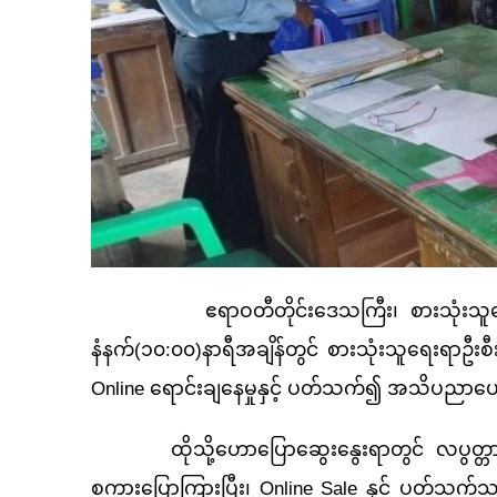
ဧရာဝတီတိုင်းဒေသကြီး၊ စားသုံးသူရေးရာဦးစီး
နံနက်(၁၀
:၀၀)နာရီအချိန်တွင် စားသုံးသူရေးရာဦးစီး
Online ရောင်းချနေမှုနှင့် ပတ်သက်၍ အသိပညာပ
ထိုသို့ဟောပြောဆွေးနွေးရာတွင် လပွတ္တာမြို့
စကားပြောကြားပြီး၊
Online Sale နှင့် ပတ်သက်သ