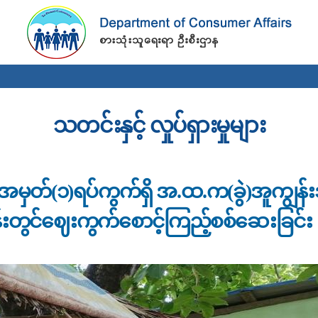
Skip to
main
content
သတင်းနှင့် လှုပ်ရှားမှုများ
ယ်၊ အမှတ်(၁)ရပ်ကွက်ရှိ အ.ထ.က(ခွဲ)အူကျွ
းတွင်ဈေးကွက်စောင့်ကြည့်စစ်ဆေးခြင်း