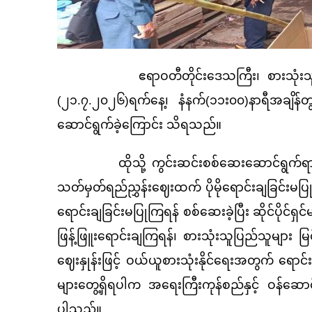
ဧရာဝတီတိုင်းဒေသကြီး၊ စားသုံးသူရေးရာဦးစီးဌာန
(၂၁.၇.၂၀၂၆)ရက်နေ့၊ နံနက်(၁၁း၀၀)နာရီအချိန်တ
ဆောင်ရွက်ခဲ့ကြောင်း သိရသည်။
ထိုသို့ ကွင်းဆင်းစစ်ဆေးဆောင်ရွက်ရာတွင် မြိ
သတ်မှတ်ရည်ညွှန်းဈေးထက် ပိုမိုရောင်းချခြင်း
ရောင်းချခြင်းမပြုကြရန် စစ်ဆေးခဲ့ပြီး ဆိုင်ပို
ဖြန့်ဖြူးရောင်းချကြရန်၊ စားသုံးသူပြည်သူများ 
ဈေးနှုန်းဖြင့် ဝယ်ယူစားသုံးနိုင်ရေးအတွက် ရောင
များတွေ့ရှိရပါက အရေးကြီးကုန်စည်နှင့် ဝန်ဆေ
ပါသည်။