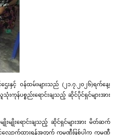
ေးနှင့် ဝန်ထမ်းများသည် (၂၁.၇.၂၀၂၆)ရက်နေ့၊
ုံးကုန်ပစ္စည်းရောင်းချသည့် ဆိုင်ပိုင်ရှင်များအား
မျိုးရောင်းချသည့် ဆိုင်ရှင်များအား မိတ်ဆက်
ံတင်လျှောက်ထားရန်အတွက် ကုမ္ပဏီဖြစ်ပါက ကုမ္ပဏီ