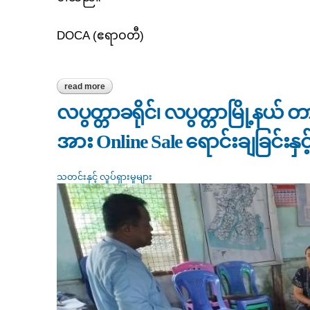
DOCA (ဧရာဝတီ)
read more
about မြောင်းမြခရိုင်၊ မြောင်းမြမြို့နယ် မြို့မဈေးအတွင်းရ
လပွတ္တာခရိုင်၊ လပွတ္တာမြို့နယ် တာ
အား Online Sale ရောင်းချခြင
သတင်းနှင့် လှုပ်ရှားမှုများ