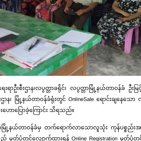
ဌာန၊လပွတ္တာခရိုင်၊ လပွတ္တာမြို့နယ်တာဝန်ခံ ဦးမြင့်ဌ
ဌာန၊ မြို့နယ်တာဝန်ခံရုံးတွင် OnlineSale ရောင်းချနေသော လူသ
ေးဟောပြောခဲ့ကြောင်း သိရသည်။
နယ်တာဝန်ခံမှ တက်ရောက်လာသောလူသုံး ကုန်ပစ္စည်းအမျိုး
ည့် မှတ်ပုံတင်လျှောက်ထားရန် Online Registration မှတ်ပု