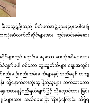
းလှထွဠ်ဦးသည် မိတ်ဖက်အဖွဲ့များနှင့်ပူးပေါင်း၍
 စားသုံးဆီလက်လီဆိုင်များအား ကွင်းဆင်းစစ်ဆေး
ိုင်များတွင် ရောင်းချနေသော စားသုံးဆီများအား
ာက်ခံချက်မပါ ဝင်သော ဘူးသွတ်ဆီများ ဈေးအတွင်း
မှတ်စည်းမျဉ်းစည်းကမ်းချက်များနှင့် အညီစနစ် တကျ
ရှိရန်၊ ထို့နောက်စားသုံးသူပြည်သူများ သက်သာသော
 ဈေးကစားရန်ရည်ရွယ်ချက်ဖြင့် သိုလှောင်ထား ခြင်း
ရှင်များအား အသိပေးပြောကြားခဲ့ကြောင်း သိရှိရ