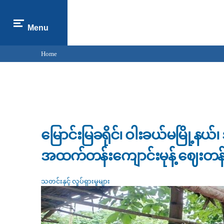
Menu
Home
You are here
မြောင်းမြခရိုင်၊ ဝါးခယ်မမြို့န
အထက်တန်းကျောင်းမုန့် ဈေးတန်
သတင်းနှင့် လှုပ်ရှားမှုများ