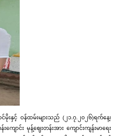
ိုးနှင့် ဝန်ထမ်းများသည် (၂၁.၇.၂၀၂၆)ရက်နေ့၊
န်းကျောင်း မုန့်ဈေးတန်းအား ကျောင်းကျန်းမာရေး