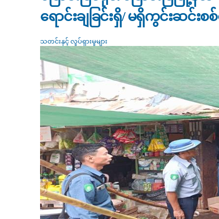
ရောင်းချခြင်းရှိ/ မရှိကွင်းဆင်းစ
သတင်းနှင့် လှုပ်ရှားမှုများ