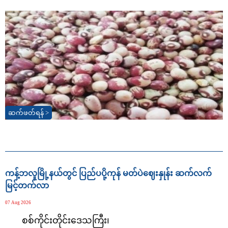
ဆက်ဖတ်ရန် >
ကန့်ဘလူမြို့နယ်တွင် ပြည်ပပို့ကုန် မတ်ပဲဈေးနှုန်း ဆက်လက်
မြင့်တက်လာ
07 Aug 2026
စစ်ကိုင်းတိုင်းဒေသကြီး၊