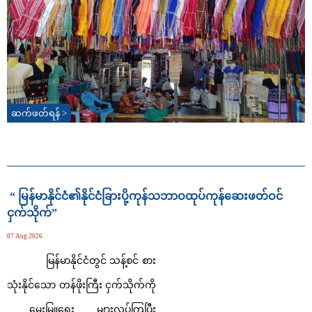
ဆက်ဖတ်ရန် >
“ မြန်မာနိုင်ငံ၏နိုင်ငံခြားပို့ကုန်သဘာဝထုပ်ကုန်ဆေးဖတ်ဝင်
ငှက်သိုက်”
07 Aug 2026
မြန်မာနိုင်ငံတွင် သန့်စင် စား
သုံးနိုင်သော တန်ဖိုးကြီး ငှက်သိုက်ကို
မွေးမြူရေး များလုပ်ကြပြီး