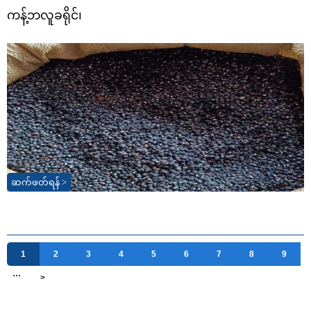
ကန့်ဘလူခရိုင်၊
ဆက်ဖတ်ရန် >
1
2
3
4
5
6
7
8
9
…
>