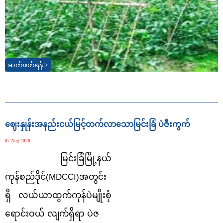
ဆက်ဖတ်ရန် >
ဈေးနှုန်းအနည်းငယ်မြင့်တက်လာသောမြင်းခြံ ပဲဇီးကွက်
07 Aug 2026
မြင်းခြံမြို့နယ်
ကုန်စည်ဒိုင်(
MDCCI)အတွင်း
ရှိ လယ်ယာထွက်ကုန်ပဲမျိုးစုံ
ရောင်းဝယ် လျက်ရှိရာ ပဲဇ