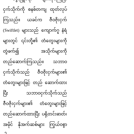
ငှက်သိုက်ကို စနစ်တကျ ထုတ်လုပ်
ကြသည်။ ယခင်က ဇီဝဇိုးငှက်
(Swiftlet) များသည် ကျောက်ဂူ နံရံ
များတွင် ၎င်းတို့၏ တံတွေးများကို
တွဲဖက်၍ အသိုက်များကို
တည်ဆောက်ကြသည်။ သဘာဝ
ငှက်သိုက်သည် ဇီဝဇိုးငှက်များ၏
တံတွေးများဖြင့် တည် ဆောက်ထား
ပြီး သဘာဝငှက်သိုက်သည်
ဇီဝဇိုးငှက်များ၏ တံတွေးများဖြင့်
တည်ဆောက်ထားပြီး ပရိုတင်းဓာတ်၊
အမိုင် နိုအက်ဆစ်များ ကြွယ်ဝစွာ