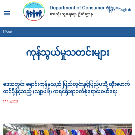
Skip to
main
မြန်မာ
English
content
Home
You are here
ကုန်သွယ်မှုသတင်းများ
Pages
ဒေသတွင်း ရောင်းကုန်မှသည် ပြည်တွင်းနှင့်ပြည်ပသို့ ထိုးဖောက်
တင်ပို့နိုင့်သည့် (လျာ့ဖါန်) ကရင်ရိုးရာဝတ်စုံရောင်းဝယ်ရေး
07 Aug 2026