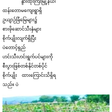
နွားထိုးကြီးမြို့နယ်၊
ထန်းတောမကျေးရွာရှိ
ဥယျာဉ်ခြံမြေများ၌
စားဖိုဆောင်သီးနှံများ
စိုက်ပျိုးလျက်ရှိပြီး
ပဲတောင့်ရှည်
ဟင်းသီးဟင်းရွက်ပင်များကို
စီးပွားဖြစ်တစ်နိုင်တစ်ပိုင်
စိုက်ပျိုး ထားကြောင်းသိရှိရ
သည်။ ပဲ