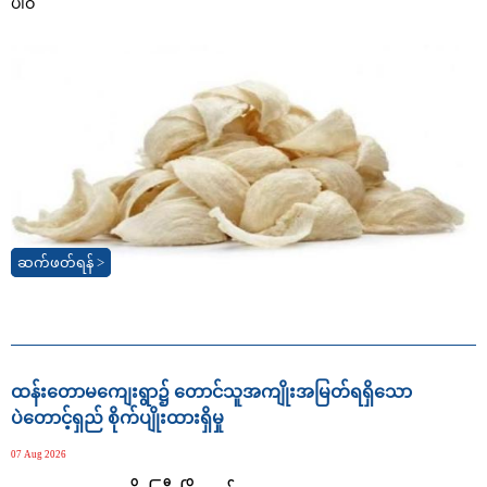
ပါဝ
ဆက်ဖတ်ရန် >
ထန်းတောမကျေးရွာ၌ တောင်သူအကျိုးအမြတ်ရရှိသော
ပဲတောင့်ရှည် စိုက်ပျိုးထားရှိမှု
07 Aug 2026