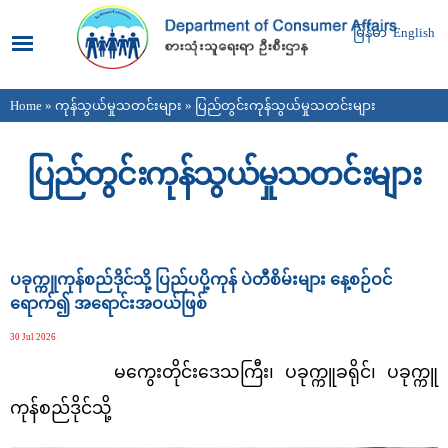
Skip to
main
မြန်မာ
English
content
Home
»
ကုန်သွယ်မှုသတင်းများ
» ပြည်တွင်းကုန်သွယ်မှုသတင်းများ
You are here
ပြည်တွင်းကုန်သွယ်မှုသတင်းများ
Pages
ပခုက္ကူကုန်စည်ဒိုင်သို့ ပြည်ပပို့ကုန် ပဲတီစိမ်းများ နေ့စဉ်ဝင်
ရောက်၍ အရောင်းအဝယ်ဖြစ်
30 Jul 2026
မကွေးတိုင်းဒေသကြီး၊ ပခုက္ကူခရိုင်၊
ပခုက္ကူ
ကုန်စည်ဒိုင်သို့