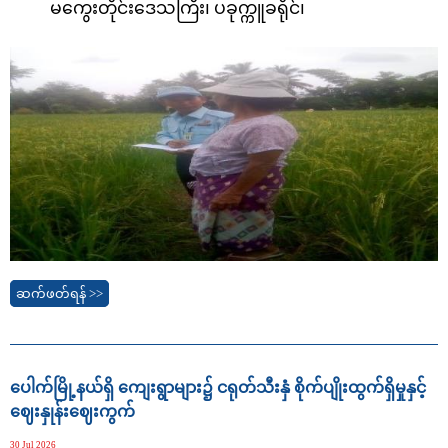
မကွေးတိုင်းဒေသကြီး၊
ပခုက္ကူခရိုင်၊
ဆက်ဖတ်ရန် >>
‌ပေါက်မြို့နယ်ရှိ‌ ကျေးရွာများ၌ ငရုတ်သီးနှံ စိုက်ပျိုးထွက်ရှိမှုနှင့်
ဈေးနှုန်းဈေးကွက်
30 Jul 2026