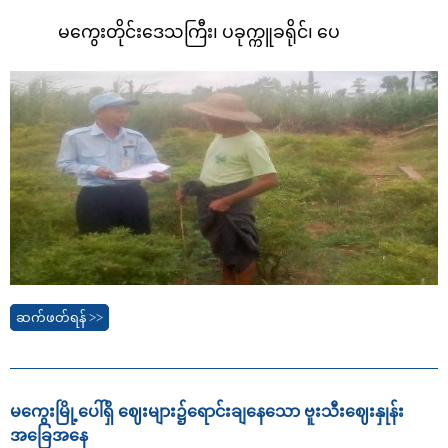
မကွေးတိုင်းဒေသကြီး၊
ပခုက္ကူခရိုင်၊
ပေ
ဆက်ဖတ်ရန် >>
မကွေးမြို့ပေါ်ရှိ ဈေးများ၌ရောင်းချနေသော ဗူးသီးဈေးနှုန်း
အခြေအနေ