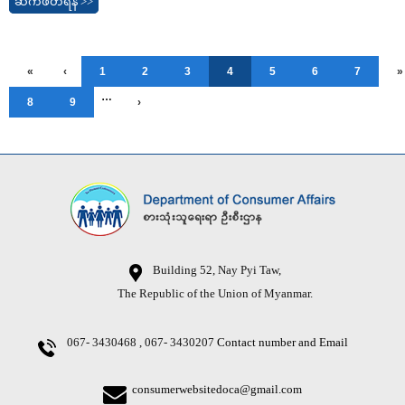
ဆက်ဖတ်ရန် >>
«
‹
1
2
3
4
5
6
7
»
…
8
9
›
Building 52, Nay Pyi Taw,
The Republic of the Union of Myanmar.
067- 3430468 , 067- 3430207
Contact number and Email
consumerwebsitedoca@gmail.com