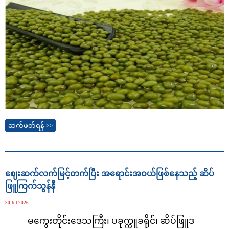
ဆက်ဖတ်ရန် >>
ဈေးဆက်လက်မြင့်တက်ပြီး အရောင်းအဝယ်ဖြစ်နေသည့် ဆိပ်
ဖြူကြက်သွန်နီ
30 Jul 2026
မကွေးတိုင်းဒေသကြီး၊
ပခုက္ကူခရိုင်၊
ဆိပ်ဖြူဒ