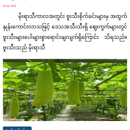
30 Jul 2026
မိုးရာသီကာလအတွင်း ဗူးသီးစိုက်ခင်းများမှ အထွက်
နှုန်းကောင်းလာသဖြင့် ဒေသအသီးသီးရှိ ဈေးကွက်များတွင်
ဗူးသီးများပေါများစွာရောင်းချလျက်ရှိကြောင်း သိရသည်။
ဗူးသီးသည် မိုးရာသီ