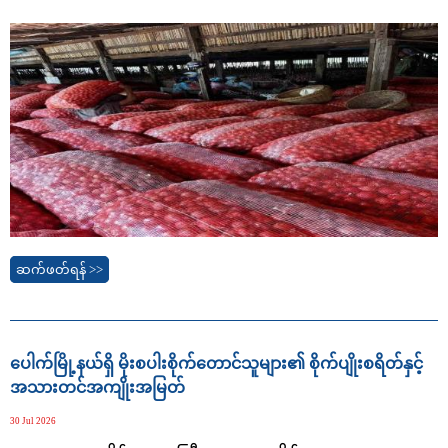
ဆက်ဖတ်ရန် >>
ပေါက်မြို့နယ်ရှိ မိုးစပါးစိုက်တောင်သူများ၏ စိုက်ပျိုးစရိတ်နှင့်
အသားတင်အကျိုးအမြတ်
30 Jul 2026