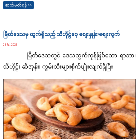
ဆက်ဖတ်ရန် >>
မြိတ်ဒေသမှ ထွက်ရှိသည့် သီဟိုဠ်စေ့ စျေးနှုန်း/စျေးကွက်
28 Jul 2026
မြိတ်ဒေသတွင် ဒေသထွက်ကုန်ဖြစ်သော ရာဘာ၊
သီဟိုဠ်၊ ဆီအုန်း၊ ကွမ်းသီးများစိုက်ပျိုးလျက်ရှိပြီး