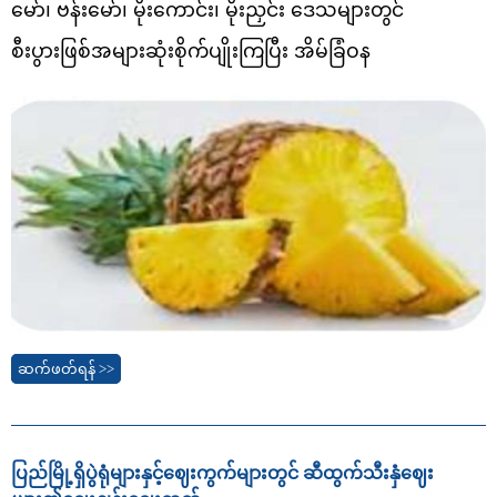
မော်၊ ဗန်းမော်၊ မိုးကောင်း၊ မိုးညှင်း ဒေသများတွင်
စီးပွားဖြစ်အများဆုံးစိုက်ပျိုးကြပြီး အိမ်ခြံဝန
ဆက်ဖတ်ရန် >>
ပြည်မြို့ရှိပွဲရုံများနှင့်ဈေးကွက်များတွင် ဆီထွက်သီးနှံဈေး