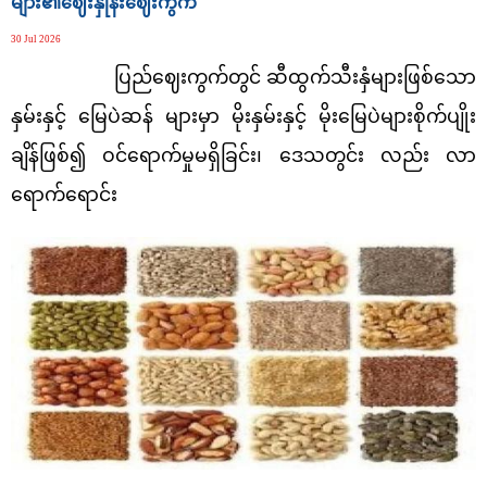
များ၏ဈေးနှုန်းဈေးကွက်
30 Jul 2026
ပြည်ဈေးကွက်တွင် ဆီထွက်သီးနှံများဖြစ်သော
နှမ်းနှင့် မြေပဲဆန် များမှာ မိုးနှမ်းနှင့် မိုးမြေပဲများစိုက်ပျိုး
ချိန်ဖြစ်၍ ဝင်ရောက်မှုမရှိခြင်း၊ ဒေသတွင်း လည်း လာ
ရောက်ရောင်း