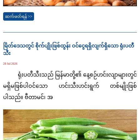
ဆက်ဖတ်ရန် >>
မြိတ်ဒေသတွင် စိုက်ပျိုးဖြစ်ထွန်း ဝင်ငွေရရှိလျက်ရှိသော ရုံးပတီ
သီး
28 Jul 2026
ရုံးပတီသီးသည် မြန်မာတို့၏ နေ့စဉ်ဟင်းလျာများတွင်
မရှိမဖြစ်ပါဝင်သော ဟင်းသီးဟင်းရွက် တစ်မျိုးဖြစ်
ပါသည်။ ဗီတာမင်၊ အ