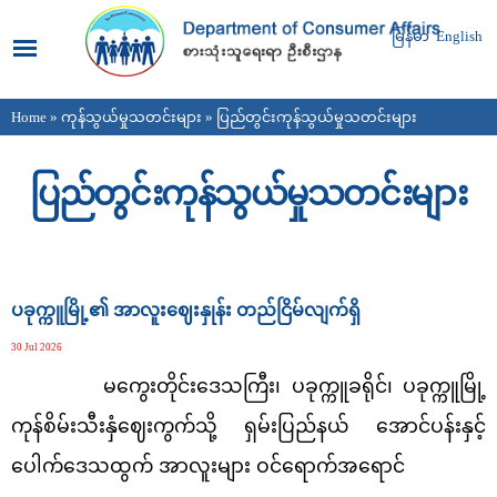
Skip to
main
မြန်မာ
English
content
Home
»
ကုန်သွယ်မှုသတင်းများ
» ပြည်တွင်းကုန်သွယ်မှုသတင်းများ
You are here
ပြည်တွင်းကုန်သွယ်မှုသတင်းများ
Pages
ပခုက္ကူမြို့၏ အာလူးဈေးနှုန်း တည်ငြိမ်လျက်ရှိ
30 Jul 2026
မကွေးတိုင်းဒေသကြီး၊ ပခုက္ကူခရိုင်၊ ပခုက္ကူမြို့
ကုန်စိမ်းသီးနှံဈေးကွက်သို့ ရှမ်းပြည်နယ် အောင်ပန်းနှင့်
ပေါက်ဒေသထွက် အာလူးများ ဝင်ရောက်အရောင်