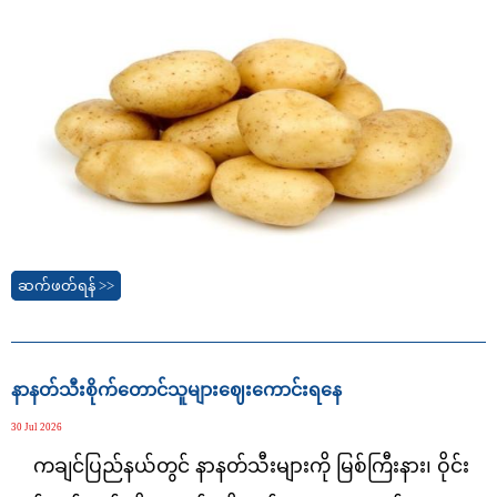
ဆက်ဖတ်ရန် >>
နာနတ်သီးစိုက်တောင်သူများဈေးကောင်းရနေ
30 Jul 2026
ကချင်ပြည်နယ်တွင် နာနတ်သီးများကို မြစ်ကြီးနား၊ ဝိုင်း