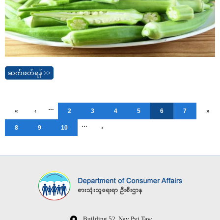
ဆက်ဖတ်ရန် >>
…
«
‹
2
3
4
5
6
7
»
…
8
9
10
›
Building 52, Nay Pyi Taw,