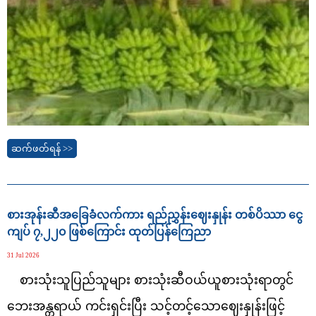
ဆက်ဖတ်ရန် >>
စားအုန်းဆီအခြေခံလက်ကား ရည်ညွှန်းဈေးနှုန်း တစ်ပိဿာ ငွေ
ကျပ် ၇,၂၂၀ ဖြစ်ကြောင်း ထုတ်ပြန်ကြေညာ
31 Jul 2026
စားသုံးသူပြည်သူများ စားသုံးဆီဝယ်ယူစားသုံးရာတွင်
ဘေးအန္တရာယ် ကင်းရှင်းပြီး သင့်တင့်သောဈေးနှုန်းဖြင့်