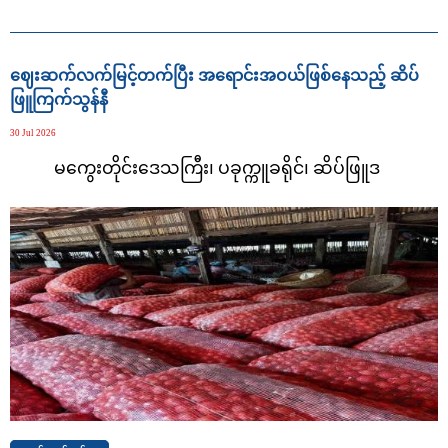
ဈေးဆက်လက်မြင့်တက်ပြီး အရောင်းအဝယ်ဖြစ်နေသည့် ဆိပ်
ဖြူကြက်သွန်နီ
30 Jul 2026
မကွေးတိုင်းဒေသကြီး၊
ပခုက္ကူခရိုင်၊
ဆိပ်ဖြူဒ