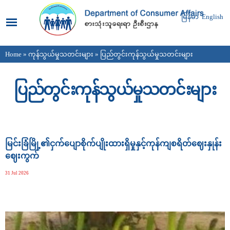
Skip to
main
မြန်မာ
English
content
Home
»
ကုန်သွယ်မှုသတင်းများ
» ပြည်တွင်းကုန်သွယ်မှုသတင်းများ
You are here
ပြည်တွင်းကုန်သွယ်မှုသတင်းများ
Pages
မြင်းခြံမြို့၏ငှက်ပျောစိုက်ပျိုးထားရှိမှုနှင့်ကုန်ကျစရိတ်ဈေးနှုန်း
ဈေးကွက်
31 Jul 2026