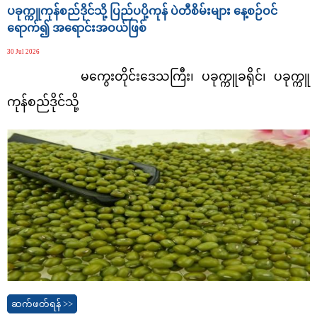
ပခုက္ကူကုန်စည်ဒိုင်သို့ ပြည်ပပို့ကုန် ပဲတီစိမ်းများ နေ့စဉ်ဝင်
ရောက်၍ အရောင်းအဝယ်ဖြစ်
30 Jul 2026
မကွေးတိုင်းဒေသကြီး၊ ပခုက္ကူခရိုင်၊
ပခုက္ကူ
ကုန်စည်ဒိုင်သို့
ဆက်ဖတ်ရန် >>