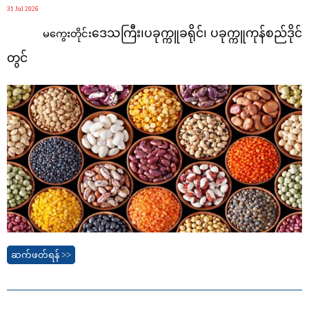
31 Jul 2026
ဒေသကြီး၊ပခုက္ကူခရိုင်၊
ပခုက္ကူကုန်စည်ဒိုင်
မကွေးတိုင်း
တွင်
ဆက်ဖတ်ရန် >>