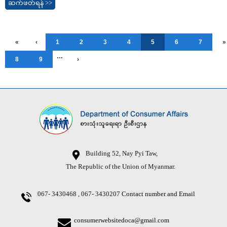
ဆက်ဖတ်ရန် >>
«
‹
1
2
3
4
5
6
7
»
…
8
9
›
Building 52, Nay Pyi Taw,
The Republic of the Union of Myanmar.
067- 3430468 , 067- 3430207
Contact number and Email
consumerwebsitedoca@gmail.com