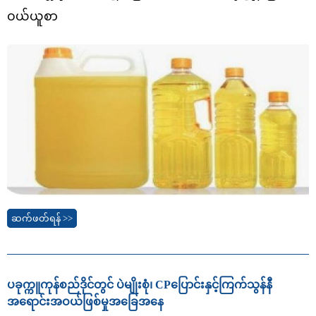
ဝယ်ယူစာ
ဆက်ဖတ်ရန် >>
ပခုက္ကူကုန်စည်ဒိုင်တွင် ပဲမျိုးစုံ၊ CPပြောင်းနှင့်ကြက်သွန်နီ
အရောင်းအဝယ်ဖြစ်မှုအခြေအနေ