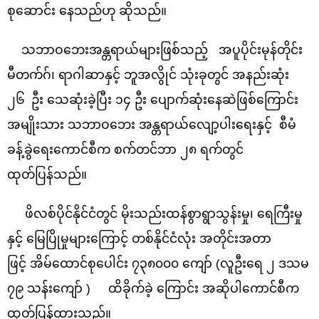
စုဆောင်း နေသည်ဟု ဆိုသည်။
သဘာဝဘေးအန္တရာယ်များဖြစ်သည့် အပူပိုင်းမုန်တိုင်း
မီတက်ဂ်၊ ရာဂါဆာနှင့် ဘူအလွိုင် သုံးခုတွင် အနည်းဆုံး
၂၆ ဦး သေဆုံးခဲ့ပြီး ၁၄ ဦး ပျောက်ဆုံးနေဆဲဖြစ်ကြောင်း
အမျိုးသား သဘာဝဘေး အန္တရာယ်လျော့ပါးရေးနှင့် စီမံ
ခန့်ခွဲရေးကောင်စီက စက်တင်ဘာ ၂၈ ရက်တွင်
ထုတ်ပြန်သည်။
ဖိလစ်ပိုင်နိုင်ငံတွင် မိုးသည်းထန်စွာရွာသွန်းမှု၊ ရေကြီးမှု
နှင့် မြေပြိုမှုများကြောင့် တစ်နိုင်ငံလုံး အတိုင်းအတာ
ဖြင့် အိမ်ထောင်စုပေါင်း ၇၃၈၀၀၀ ကျော် (လူဦးရေ ၂ ဒသမ
၇၉ သန်းကျော် ) ထိခိုက်ခဲ့ ကြောင်း အဆိုပါကောင်စီက
ထုတ်ပြန်ထားသည်။