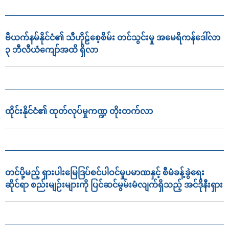
ဗီယက်နမ်နိုင်ငံ၏ သီဟိုဠ်စေ့စိမ်း တင်သွင်းမှု အမေရိကန်ဒေါ်လာ
၃ ဘီလီယံကျော်အထိ ရှိလာ
ထိုင်းနိုင်ငံ၏ ထုတ်လုပ်မှုကဏ္ဍ တိုးတက်လာ
တင်ပို့မည့် ရှားပါးမြေဒြပ်စင်ပါဝင်မှုပမာဏနှင့် စီမံခန့်ခွဲရေး
ဆိုင်ရာ စည်းမျဉ်းများကို ပြင်ဆင်မွမ်းမံလျက်ရှိသည့် အင်ဒိုနီးရှား