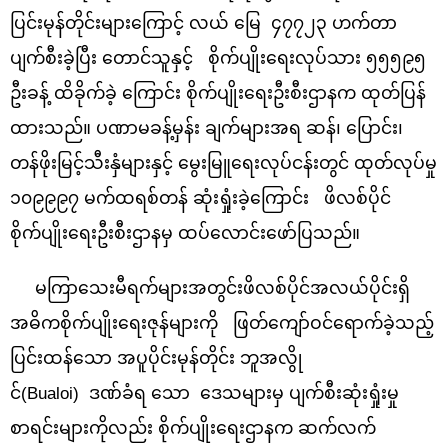
ပြင်းမုန်တိုင်းများကြောင့် လယ် မြေ ၄၇၇၂၃ ဟက်တာ
ပျက်စီးခဲ့ပြီး တောင်သူနှင့် စိုက်ပျိုးရေးလုပ်သား ၅၅၅၉၅
ဦးခန့် ထိခိုက်ခဲ့ ကြောင်း စိုက်ပျိုးရေးဦးစီးဌာနက ထုတ်ပြန်
ထားသည်။ ပဏာမခန့်မှန်း ချက်များအရ ဆန်၊ ပြောင်း၊
တန်ဖိုးမြင့်သီးနှံများနှင့် မွေးမြူရေးလုပ်ငန်းတွင် ထုတ်လုပ်မှု
၁၀၉၉၉၇ မက်ထရစ်တန် ဆုံးရှုံးခဲ့ကြောင်း ဖိလစ်ပိုင်
စိုက်ပျိုးရေးဦးစီးဌာနမှ ထပ်လောင်းဖော်ပြသည်။
မကြာသေးမီရက်များအတွင်းဖိလစ်ပိုင်အလယ်ပိုင်းရှိ
အဓိကစိုက်ပျိုးရေးဇုန်များကို ဖြတ်ကျော်ဝင်ရောက်ခဲ့သည့်
ပြင်းထန်သော အပူပိုင်းမုန်တိုင်း ဘူအလွို
င်(Bualoi) ဒဏ်ခံရ သော ဒေသများမှ ပျက်စီးဆုံးရှုံးမှု
စာရင်းများကိုလည်း စိုက်ပျိုးရေးဌာနက ဆက်လက်