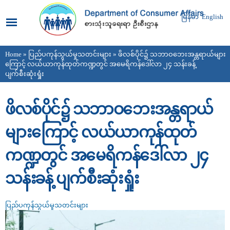
Skip to
main
မြန်မာ
English
content
Home
»
ပြည်ပကုန်သွယ်မှုသတင်းများ
» ဖိလစ်ပိုင်၌ သဘာဝဘေးအန္တရာယ်များ
You are here
ကြောင့် လယ်ယာကုန်ထုတ်ကဏ္ဍတွင် အမေရိကန်ဒေါ်လာ ၂၄ သန်းခန့်
ပျက်စီးဆုံးရှုံး
ဖိလစ်ပိုင်၌ သဘာဝဘေးအန္တရာယ်
များကြောင့် လယ်ယာကုန်ထုတ်
ကဏ္ဍတွင် အမေရိကန်ဒေါ်လာ ၂၄
သန်းခန့် ပျက်စီးဆုံးရှုံး
ပြည်ပကုန်သွယ်မှုသတင်းများ