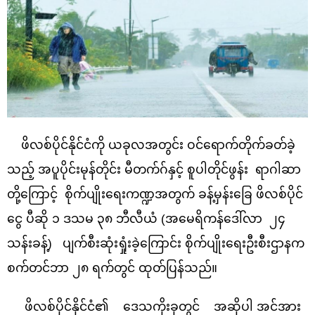
ဖိလစ်ပိုင်နိုင်ငံကို ယခုလအတွင်း ဝင်ရောက်တိုက်ခတ်ခဲ့
သည့် အပူပိုင်းမုန်တိုင်း မီတက်ဂ်နှင့် စူပါတိုင်ဖွန်း ရာဂါဆာ
တို့ကြောင့် စိုက်ပျိုးရေးကဏ္ဍအတွက် ခန့်မှန်းခြေ ဖိလစ်ပိုင်
ငွေ ပီဆို ၁ ဒသမ ၃၈ ဘီလီယံ (အမေရိကန်ဒေါ်လာ ၂၄
သန်းခန့်) ပျက်စီးဆုံးရှုံးခဲ့ကြောင်း စိုက်ပျိုးရေးဦးစီးဌာနက
စက်တင်ဘာ ၂၈ ရက်တွင် ထုတ်ပြန်သည်။
ဖိလစ်ပိုင်နိုင်ငံ၏ ဒေသကိုးခုတွင် အဆိုပါ အင်အား