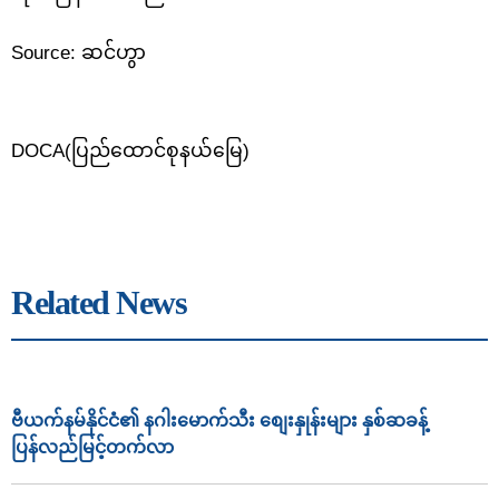
Source: ဆင်ဟွာ
DOCA(ပြည်ထောင်စုနယ်မြေ)
Related News
ဗီယက်နမ်နိုင်ငံ၏ နဂါးမောက်သီး စျေးနှုန်းများ နှစ်ဆခန့်
ပြန်လည်မြင့်တက်လာ