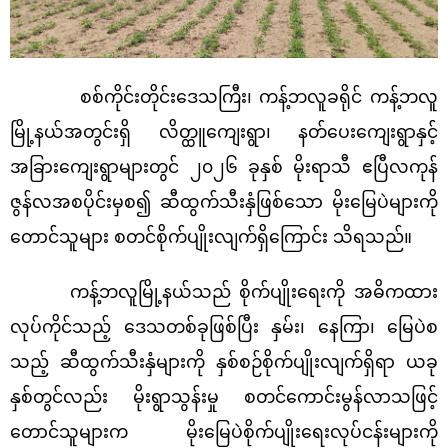
စစ်ကိုင်းတိုင်းဒေသကြီး၊ ကန့်ဘလူခရိုင် ကန့်ဘလူ
မြို့နယ်အတွင်းရှိ လိတ္ထူ‌ကျေးရွာ၊ နတ်ပေးကျေးရွာနှင့်
အခြားကျေးရွာများတွင် ၂၀၂၆ ခုနှစ် မိုးရာသီ ဧပြီလကုန်
ဇွန်လအစပိုင်းမှစ၍ ဆီထွက်သီးနှံဖြစ်သော မိုးမြေပဲများကို
တောင်သူများ စတင်စိုက်ပျိုးလျက်ရှိကြောင်း သိရသည်။
ကန့်ဘလူမြို့နယ်သည် စိုက်ပျိုးရေးကို အဓိကထား
လုပ်ကိုင်သည့် ဒေသတစ်ခုဖြစ်ပြီး နှမ်း၊ နေကြာ၊ မြေပဲစ
သည့် ဆီထွက်သီးနှံများကို နှစ်စဉ်စိုက်ပျိုးလျက်ရှိရာ ယခု
နှစ်တွင်လည်း မိုးရွာသွန်းမှု စတင်ကောင်းမွန်လာသဖြင့်
တောင်သူများက မိုးမြေပဲစိုက်ပျိုးရေးလုပ်ငန်းများကို