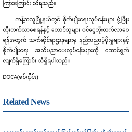
ကြားကြောင်း သိရသည်။
ကန့်ဘလူမြို့နယ်တွင် စိုက်ပျိုးရေးလုပ်ငန်းများ ဖွံ့ဖြိုး
တိုးတက်လာစေရန်နှင့် တောင်သူများ ဝင်ငွေတိုးတက်လာစေ
ရန်အတွက် သက်ဆိုင်ရာဌာနများမှ နည်းပညာပံ့ပိုးမှုများနှင့်
စိုက်ပျိုးရေး
အသိပညာပေးလုပ်ငန်းများကို ဆောင်ရွက်
လျက်ရှိကြောင်း သိရှိရပါသည်။
DOCA(
စစ်ကိုင်း)
Related News