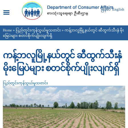
Skip to
main
မြန်မာ
English
content
Home
»
ပြည်တွင်းကုန်သွယ်မှုသတင်း
» ကန့်ဘလူမြို့နယ်တွင် ဆီထွက်သီးနှံ မိုး
You are here
မြေပဲများ စတင်စိုက်ပျိုးလျက်ရှိ
ကန့်ဘလူမြို့နယ်တွင် ဆီထွက်သီးနှံ
မိုးမြေပဲများ စတင်စိုက်ပျိုးလျက်ရှိ
ပြည်တွင်းကုန်သွယ်မှုသတင်း