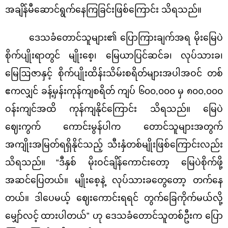
အချိန်မီဆောင်
ရွက်နေကြခြင်းဖြစ်ကြောင်း သိရသည်။
ဒေသခံတောင်သူများ၏ ပြောကြားချက်အရ မိုးမြေပဲ
စိုက်ပျိုးရာတွင် မျိုးစေ့၊ မြေယာပြင်
ဆင်ခ၊ လုပ်သားခ၊
မြေဩဇာနှင့် စိုက်ပျိုးထိန်းသိမ်းစရိတ်များအပါအဝင် တစ်
ဧကလျှင် ခန့်မှန်းကုန်ကျစရိတ် ကျပ် ၆၀၀
,
၀၀၀ မှ ၈၀၀
,
၀၀၀
ဝန်းကျင်အထိ ကုန်ကျနိုင်ကြောင်း သိရသည်။ မြေပဲ
ဈေးကွက်
ကောင်းမွန်ပါက တောင်သူများအတွက်
အကျိုးအမြတ်ရရှိနိုင်သည့် သီးနှံတစ်မျိုးဖြစ်
ကြောင်းလည်း
သိရသည်။
“
ဒီနှစ် မိုးဝင်ချိန်ကောင်းတော့ မြေပဲစိုက်ဖို့
အဆင်ပြေတယ်။ မျိုးစေ့နဲ့ လုပ်သားခတွေတော့ တက်နေ
တယ်။ ဒါပေမယ့် ဈေးကောင်းရရင် တွက်ခြေကိုက်မယ်လို့
မျှော်လင့်
ထားပါတယ်
”
ဟု ဒေသခံတောင်သူတစ်ဦးက ပြော