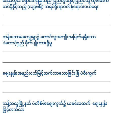
ဒေသတွင်း ရောင်းကုန်မှသည် ပြည်တွင်းနှင့်ပြည်ပသို့ ထိုးဖောက်
တင်ပို့နိုင့်သည့် (လျာ့ဖါန်) ကရင်ရိုးရာဝတ်စုံရောင်းဝယ်ရေး
ထန်းတောမကျေးရွာ၌ တောင်သူအကျိုးအမြတ်ရရှိသော
ပဲတောင့်ရှည် စိုက်ပျိုးထားရှိမှု
ဈေးနှုန်းအနည်းငယ်မြင့်တက်လာသောမြင်းခြံ ပဲဇီးကွက်
ကန့်ဘလူမြို့နယ် ပဲတီစိမ်းဈေးကွက်၌ ယခင်လထက် ဈေးနှုန်း
မြင့်တက်လာ