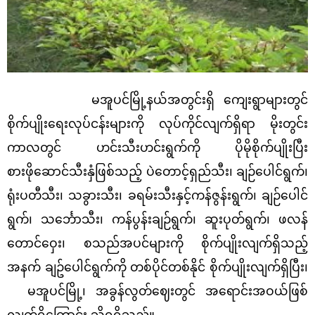
မအူပင်မြို့နယ်အတွင်းရှိ ကျေးရွာများတွင်
စိုက်ပျိုးရေးလုပ်ငန်းများကို လုပ်ကိုင်လျက်ရှိရာ မိုးတွင်း
ကာလတွင် ဟင်းသီးဟင်းရွက်ကို ပိုမိုစိုက်ပျိုးပြီး
စားဖိုဆောင်သီးနှံဖြစ်သည့် ပဲတောင့်ရှည်သီး၊ ချဉ်ပေါင်ရွက်၊
ရုံးပတီသီး၊ သခွားသီး၊ ခရမ်းသီးနှင့်ကန်ဇွန်းရွက်၊ ချဉ်ပေါင်
ရွက်၊ သင်္ဘောသီး၊ ကန်ပွန်းချဉ်ရွက်၊ ဆူးပုတ်ရွက်၊ ဖလန်
တောင်ဝှေး၊ စသည်အပင်များကို စိုက်ပျိုးလျက်ရှိသည့်
အနက် ချဥ်ပေါင်ရွက်ကို တစ်ပိုင်တစ်နိုင် စိုက်ပျိုးလျက်ရှိပြီး၊
မအူပင်မြို့၊ အခွန်လွတ်ဈေးတွင် အရောင်းအဝယ်ဖြစ်