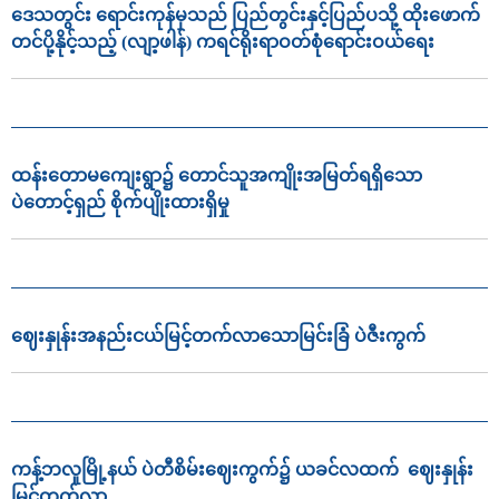
ဒေသတွင်း ရောင်းကုန်မှသည် ပြည်တွင်းနှင့်ပြည်ပသို့ ထိုးဖောက်
တင်ပို့နိုင့်သည့် (လျာ့ဖါန်) ကရင်ရိုးရာဝတ်စုံရောင်းဝယ်ရေး
ထန်းတောမကျေးရွာ၌ တောင်သူအကျိုးအမြတ်ရရှိသော
ပဲတောင့်ရှည် စိုက်ပျိုးထားရှိမှု
ဈေးနှုန်းအနည်းငယ်မြင့်တက်လာသောမြင်းခြံ ပဲဇီးကွက်
ကန့်ဘလူမြို့နယ် ပဲတီစိမ်းဈေးကွက်၌ ယခင်လထက် ဈေးနှုန်း
မြင့်တက်လာ