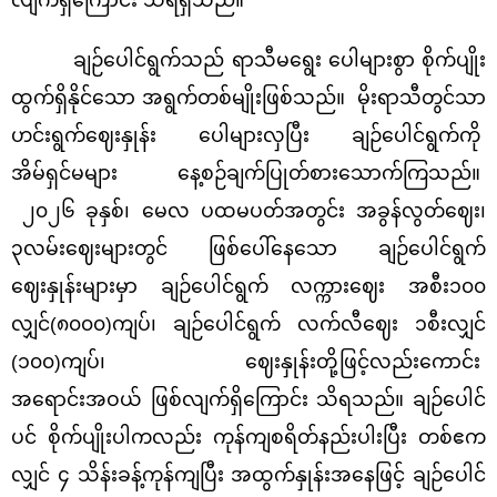
လျက်ရှိကြောင်း သိရရှိသည်။
ချဉ်ပေါင်ရွက်သည် ရာသီမရွေး ပေါများစွာ စိုက်ပျိုး
ထွက်ရှိနိုင်သော အရွက်တစ်မျိုးဖြစ်သည်။ မိုးရာသီတွင်သာ
ဟင်းရွက်ဈေးနှုန်း ပေါများလှပြီး ချဉ်ပေါင်ရွက်ကို
အိမ်ရှင်မများ နေ့စဉ်ချက်ပြုတ်စားသောက်ကြသည်။
၂၀၂၆ ခုနှစ်၊ မေလ ပထမပတ်အတွင်း အခွန်လွတ်ဈေး၊
၃လမ်းဈေးများတွင် ဖြစ်ပေါ်နေသော ချဉ်ပေါင်ရွက်
ဈေးနှုန်းများမှာ ချဉ်ပေါင်ရွက် လက္ကားဈေး အစီး၁၀၀
လျှင်(၈၀၀၀)ကျပ်၊ ချဉ်ပေါင်ရွက် လက်လီဈေး ၁စီးလျှင်
(၁၀၀)ကျပ်၊ ဈေးနှုန်းတို့ဖြင့်လည်းကောင်း
‌အရောင်းအဝယ် ဖြစ်လျက်ရှိကြောင်း သိရသည်။ ချဉ်ပေါင်
ပင် စိုက်ပျိုးပါကလည်း ကုန်ကျစရိတ်နည်းပါးပြီး တစ်ဧက
လျှင် ၄ သိန်းခန့်ကုန်ကျပြီး အထွက်နှုန်းအနေဖြင့် ချဉ်ပေါင်