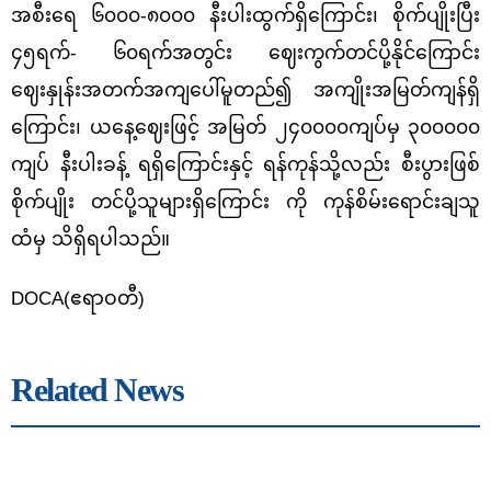
အစီးရေ ၆၀၀၀-၈၀၀၀ နီးပါးထွက်ရှိကြောင်း၊ စိုက်ပျိုးပြီး
၄၅ရက်- ၆၀ရက်အတွင်း ဈေးကွက်တင်ပို့နိုင်ကြောင်း
ဈေးနှုန်းအတက်အကျပေါ်မူတည်၍ အကျိုးအမြတ်ကျန်ရှိ
ကြောင်း၊ ယနေ့ဈေးဖြင့် အမြတ် ၂၄၀၀၀၀ကျပ်မှ ၃၀၀၀၀၀
ကျပ် နီးပါးခန့် ရရှိကြောင်းနှင့် ရန်ကုန်သို့လည်း စီးပွားဖြစ်
စိုက်ပျိုး တင်ပို့သူများရှိကြောင်း ကို ကုန်စိမ်းရောင်းချသူ
ထံမှ သိရှိရပါသည်။
DOCA(ဧရာဝတီ)
Related News