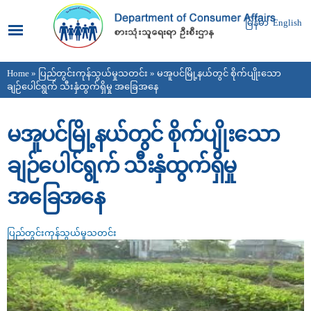
Skip to
main
မြန်မာ
English
content
Home
»
ပြည်တွင်းကုန်သွယ်မှုသတင်း
» မအူပင်မြို့နယ်တွင် စိုက်ပျိုးသော
You are here
ချဉ်ပေါင်ရွက် သီးနှံထွက်ရှိမှု အခြေအနေ
မအူပင်မြို့နယ်တွင် စိုက်ပျိုးသော
ချဉ်ပေါင်ရွက် သီးနှံထွက်ရှိမှု
အခြေအနေ
ပြည်တွင်းကုန်သွယ်မှုသတင်း