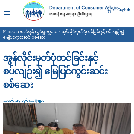
Skip to
main
မြန်မာ
English
content
Home
»
သတင်းနှင့် လှုပ်ရှားမှုများ
» အွန်လိုင်းမှတ်ပုံတင်ခြင်းနှင့် စပ်လျဉ်း၍
You are here
မြေပြင်ကွင်းဆင်းစစ်ဆေး
အွန်လိုင်းမှတ်ပုံတင်ခြင်းနှင့်
စပ်လျဉ်း၍ မြေပြင်ကွင်းဆင်း
စစ်ဆေး
သတင်းနှင့် လှုပ်ရှားမှုများ