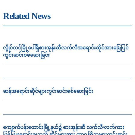
Related News
လွိုင်လင်မြို့ပေါ်ရှိစားအုန်းဆီလက်လီအရောင်းဆိုင်အားမြေပြင်
ကွင်းဆင်းစစ်ဆေးခြင်း
ဆန်အရောင်းဆိုင်များကွင်းဆင်းစစ်ဆေးခြင်း
ကျောက်ပန်းတောင်းမြို့နယ်၌ စားအုန်းဆီ လက်လီ/လက်ကား
ဖြန့်ဖြူးရောင်းချသည့် ဆိုင်များအား တာဝန်ရှိသူများကွင်းဆင်း