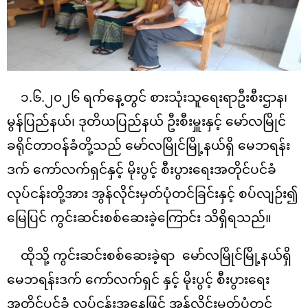
၁.၆.၂၀၂၆ ရက်နေ့တွင်
စားသုံးသူရေးရာဦးစီးဌာန၊
မွန်ပြည်နယ်
၊ ဒုတိယပြည်နယ် ဦးစီးမှူးနှင့် မော်လမြိုင်
ခရိုင်တာဝန်ခံတို့သည်
မော်လမြိုင်မြို့နယ်ရှိ မေဘရန်း
ဒက် ကော်လက်ရှင်နှင့် မိုးပွင့် စီးပွားရေးအတိုင်ပင်ခံ
လုပ်ငန်းတို့အား
အွန်လိုင်းမှတ်ပုံတင်ခြင်းနှင့် စပ်လျဉ်း၍
မြေပြင် ကွင်းဆင်းစစ်ဆေးခဲ့ကြောင်း သိရှိရသည်။
ထိုသို့ ကွင်းဆင်းစစ်ဆေးခဲ့ရာ
မော်လမြိုင်မြို့နယ်ရှိ
မေဘရန်းဒက် ကော်လက်ရှင် နှင့် မိုးပွင့် စီးပွားရေး
အတိုင်ပင်ခံ လုပ်ငန်းအနေဖြင့် အွန်လိုင်း
မှတ်ပုံတင်