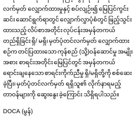
လက်မှတ် လျှောက်ထားမှုနှင့်
စပ်လျဉ်း၍
မြေပြင်ကွင်း
ဆင်း
ဆောင်ရွက်ရာတွင်
လျှောက်လွှာပုံစံတွင်
ဖြည့်သွင်း
ထားသည့်
လိပ်စာအတိုင်း
လုပ်ငန်းအမှန်တကယ်
တည်ရှိခြင်း
ရှိ
/
မရှိ၊
မှတ်ပုံတင်လက်မှတ် လျှောက်ထား
စဉ်က
တင်ပြထားသော
ကုန်စည်
(
သို့
)
ဝန်ဆောင်မှု
အမျိုး
အစား စာရင်းအတိုင်း
မြေပြင်တွင်
အမှန်တကယ်
ရောင်းချနေသော
စာရင်းကိုက်ညီမှု
ရှိ
/
မရှိတို့ကို
စစ်ဆေး
ခဲ့ပြီး၊
မှတ်ပုံတင်လက်မှတ် ရရှိသူ
၏ လိုက်နာရမည့်
တာဝန်
များ
ကို
ဆွေးနွေး
ခဲ့ကြောင်း
သိရှိရပါသည်။
DOCA
(မွန်)