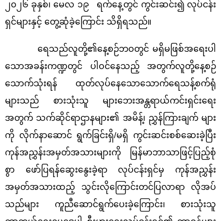
၂၀၂၆ ခုနှစ်၊ မေလ ၁၉ ရက်နေ့တွင် ကွင်းဆင်း၍ လုပ်ငန်း
ရှင်များနှင့် တွေ့ဆုံခဲ့ကြောင်း သိရှိရသည်။
ရေသည်လူတို့၏နေ့စဉ်ဘဝတွင် မရှိမဖြစ်အရေးပါ
သောအခန်းကဏ္ဍတွင် ပါဝင်နေသည့် အတွက်လူတို့နေ့စဉ်
သောက်သုံးရန် ထုတ်လုပ်နေသောသောက်ရေသန့်စက်ရုံ
များသည် စားသုံးသူ များဘေးအန္တရာယ်ကင်းရှင်းရေး
အတွက် သက်ဆိုင်ရာဌာနများ၏ အမိန့်၊ ညွှန်ကြားချက် များ
ကို လိုက်နာဆောင် ရွက်ခြင်းရှိ/မရှိ ကွင်းဆင်းစစ်ဆေးခဲ့ပြီး
ကုန်အညွှန်းအမှတ်အသားများကို မြန်မာဘာသာဖြင့်ပြည့်စုံ
စွာ ဖော်ပြရန်ဆွေးနွေးခဲ့ရာ လုပ်ငန်းရှင်မှ ကုန်အညွှန်း
အမှတ်အသားထည့် သွင်းလိုကြောင်းတင်ပြလာရာ လိုအပ်
သည်များ ကူညီဆောင်ရွက်ပေးခဲ့ကြောင်း၊ စားသုံးသူ