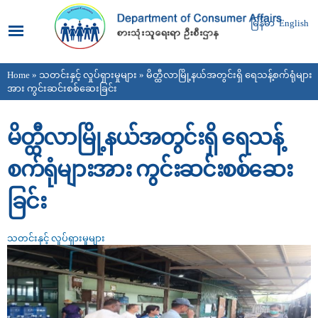
Skip to
main
မြန်မာ
English
content
Home
»
သတင်းနှင့် လှုပ်ရှားမှုများ
» မိတ္ထီလာမြို့နယ်အတွင်းရှိ ရေသန့်စက်ရုံများ
You are here
အား ကွင်းဆင်းစစ်ဆေးခြင်း
မိတ္ထီလာမြို့နယ်အတွင်းရှိ ရေသန့်
စက်ရုံများအား ကွင်းဆင်းစစ်ဆေး
ခြင်း
သတင်းနှင့် လှုပ်ရှားမှုများ