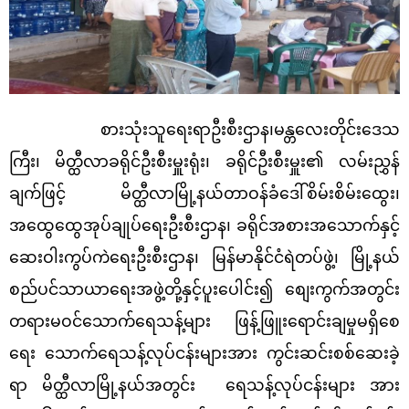
စားသုံးသူရေးရာဦးစီးဌာန၊မန္တလေးတိုင်းဒေသ
ကြီး၊ မိတ္ထီလာခရိုင်ဦးစီးမှူးရုံး၊ ခရိုင်ဦးစီးမှူး၏ လမ်းညွှန်
ချက်ဖြင့် မိတ္ထီလာမြို့နယ်တာဝန်ခံဒေါ်စိမ်းစိမ်းထွေး၊
အထွေထွေအုပ်ချုပ်ရေးဦးစီးဌာန၊ ခရိုင်အစားအသောက်နှင့်
ဆေးဝါးကွပ်ကဲရေးဦးစီးဌာန၊ မြန်မာနိုင်ငံရဲတပ်ဖွဲ့၊ မြို့နယ်
စည်ပင်သာယာရေးအဖွဲ့တို့နှင့်ပူးပေါင်း၍ စျေးကွက်အတွင်း
တရားမဝင်သောက်ရေသန့်များ ဖြန့်ဖြူးရောင်းချမှုမရှိစေ
ရေး သောက်ရေသန့်လုပ်ငန်းများအား ကွင်းဆင်းစစ်ဆေးခဲ့
ရာ မိတ္ထီလာမြို့နယ်အတွင်း ရေသန့်လုပ်ငန်းများ အား