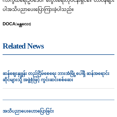
ကာကွယ်ရေးဥပဒေပါ စီးပွားရေးလုပ်ငန်းရှင်၏ တာဝန်များ
ပါအသိပညာပေးပြောကြားခဲ့ပါသည်။
DOCA
(
မန္တလေး)
Related News
ဆန်ဈေးနှုူန်း တည်ငြိမ်စေရေး ဘားအံမြို့ပေါ်ရှိ ဆန်အရောင်း
ဆိုင်များသို့ အဖွဲ့စုံဖြင့် ကွင်းဆင်းစစ်ဆေး
အသိပညာ‌ပေး‌ဟောပြောခြင်း