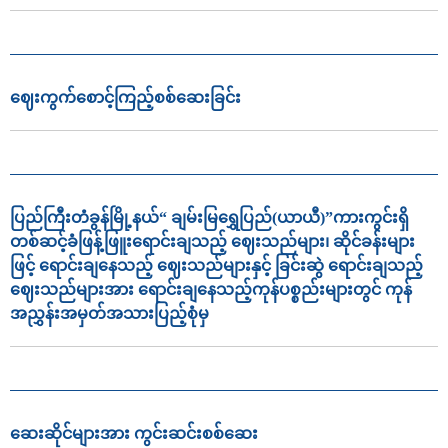
ဈေးကွက်စောင့်ကြည့်စစ်ဆေးခြင်း
ပြည်ကြီးတံခွန်မြို့နယ်“ ချမ်းမြရွှေပြည်(ယာယီ)”ကားကွင်းရှိ
တစ်ဆင့်ခံဖြန့်ဖြူးရောင်းချသည့် ဈေးသည်များ၊ ဆိုင်ခန်းများ
ဖြင့် ရောင်းချနေသည့် ဈေးသည်များနှင့် ခြင်းဆွဲ ရောင်းချသည့်
ဈေးသည်များအား ရောင်းချနေသည့်ကုန်ပစ္စည်းများတွင် ကုန်
အညွှန်းအမှတ်အသားပြည့်စုံမှ
ဆေးဆိုင်များအား ကွင်းဆင်းစစ်ဆေး