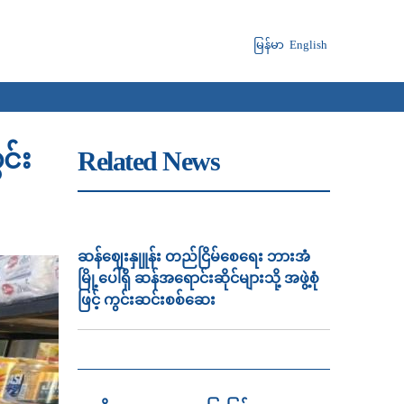
မြန်မာ
English
င်း
Related News
ဆန်ဈေးနှုူန်း တည်ငြိမ်စေရေး ဘားအံ
မြို့ပေါ်ရှိ ဆန်အရောင်းဆိုင်များသို့ အဖွဲ့စုံ
ဖြင့် ကွင်းဆင်းစစ်ဆေး