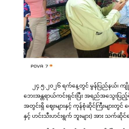
၂၄.၅.၂၀၂၆ ရက်နေ့တွင် မွန်ပြည်နယ်၊ ကျိုက်
ဘေးအန္တရာယ်ကင်းရှင်းပြီး အရည်အသွေးပြည့်မီ
အတွင်းရှိ ဈေးများနှင့် ကုန်စုံဆိုင်ကြီးများတ
နှင့် ဟင်းသီးဟင်းရွက် ဘူးများ) အား သက်ဆိုင်ရာ