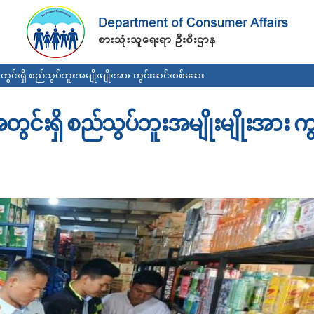
Skip to
main
content
ွင်းရှိ စည်သွပ်ဘူးအမျိုးမျိုးအား ကွင်းဆင်းစစ်ဆေး
ွင်းရှိ စည်သွပ်ဘူးအမျိုးမျိုးအား ကွ