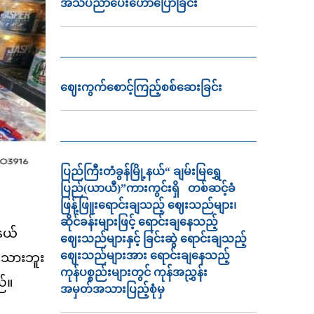
အသိပညာ‌ပေး‌ဟောပြောခြင်း
ဈေးကွက်စောင့်ကြည့်စစ်ဆေးခြင်း
ပြည်ကြီးတံခွန်မြို့နယ်“ ချမ်းမြရွှေ
ပြည်(ယာယီ)”ကားကွင်းရှိ တစ်ဆင့်ခံ
ဖြန့်ဖြူးရောင်းချသည့် ဈေးသည်များ၊
ဆိုင်ခန်းများဖြင့် ရောင်းချနေသည့်
နယ်
ဈေးသည်များနှင့် ခြင်းဆွဲ ရောင်းချသည့်
ဈေးသည်များအား ရောင်းချနေသည့်
 အသားဘူး
ကုန်ပစ္စည်းများတွင် ကုန်အညွှန်း
ည်။
အမှတ်အသားပြည့်စုံမှ