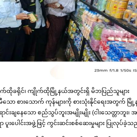
ထိုခရိုင်၊ ကျိုက်ထိုမြို့နယ်အတွင်းရှိ မိဘပြည်သူများ
သော စားသောက် ကုန်များကို စားသုံးနိုင်ရေးအတွက် မြို့
ွင် ရောင်းချနေသော စည်သွပ်ဘူးအမျိုးမျိုး (ငါးသေတ္တာဘူး၊
 ပူးပေါင်းအဖွဲ့ဖြင့် ကွင်းဆင်းစစ်ဆေးမှုများ ပြုလုပ်ခဲ့သ