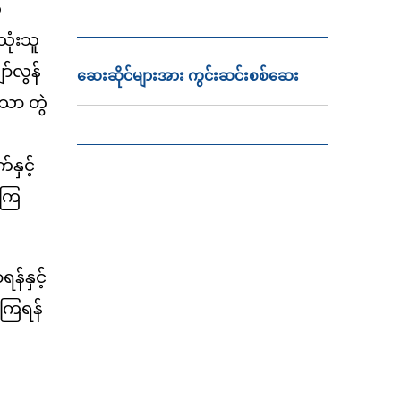
ေ
သုံးသူ
ာ်လွန်
ဆေးဆိုင်များအား ကွင်းဆင်းစစ်ဆေး
ာသာ တွဲ
နှင့်
့ကြ
န်နှင့်
ုကြရန်