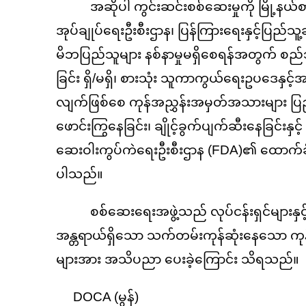
အဆိုပါ ကွင်းဆင်းစစ်ဆေးမှုကို မြို့နယ်စာ
အုပ်ချုပ်ရေးဦးစီးဌာန၊ ပြန်ကြားရေးနှင့်ပြည်သ
မိဘပြည်သူများ နစ်နာမှုမရှိစေရန်အတွက် စည်သွ
ခြင်း ရှိ/မရှိ၊ စားသုံး သူကာကွယ်ရေးဥပဒေနှင
လျက်ဖြစ်စေ ကုန်အညွှန်းအမှတ်အသားများ ပြည့်စုံ
ဖောင်းကြွနေခြင်း၊ ချိုင့်ခွက်ပျက်ဆီးနေခြင်းနှ
ဆေးဝါးကွပ်ကဲရေးဦးစီးဌာန (FDA)၏ ထောက်ခံချက
ပါသည်။
စစ်ဆေးရေးအဖွဲ့သည် လုပ်ငန်းရှင်များနှင့် ဆို
အန္တရာယ်ရှိသော သက်တမ်းကုန်ဆုံးနေသော ကုန်စ
များအား အသိပညာ ပေးခဲ့ကြောင်း သိရသည်။
DOCA (မွန်)