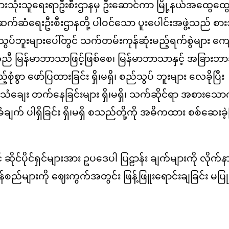
းသုံးသူရေးရာဦးစီးဌာနမှ ဦးဆောင်ကာ မြို့နယ်အထွေထွ
ူ့ဆက်ဆံရေးဦးစီးဌာနတို့ ပါဝင်သော ပူးပေါင်းအဖွဲ့သည် စား
ပ်ဘူးများပေါ်တွင် သက်တမ်းကုန်ဆုံးမည့်ရက်စွဲများ ကျေ
့်အညီ မြန်မာဘာသာဖြင့်ဖြစ်စေ၊ မြန်မာဘာသာနှင့် အခြားဘ
စွာ ဖော်ပြထားခြင်း ရှိ၊မရှိ၊ စည်သွပ် ဘူးများ လေခိုပြီး
င့် သံချေး တက်နေခြင်းများ ရှိ၊မရှိ၊ သက်ဆိုင်ရာ အစားသောက်
် ပါရှိခြင်း ရှိ၊မရှိ စသည်တို့ကို အဓိကထား စစ်ဆေးခဲ
င်ပိုင်ရှင်များအား ဥပဒေပါ ပြဠာန်း ချက်များကို လိုက်နာရ
ည်များကို ဈေးကွက်အတွင်း ဖြန့်ဖြူးရောင်းချခြင်း မပြ