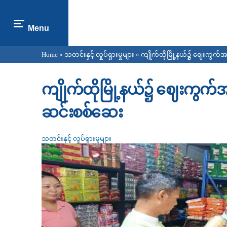
Menu
Home
»
သတင်းနှင့် လှုပ်ရှားမှုများ
» ကျိုက်ထိုမြို့နယ်၌ ဈေးကွက်အတ
You are here
ကျိုက်ထိုမြို့နယ်၌ ဈေးကွက်အတ
ဆင်းစစ်ဆေး
သတင်းနှင့် လှုပ်ရှားမှုများ