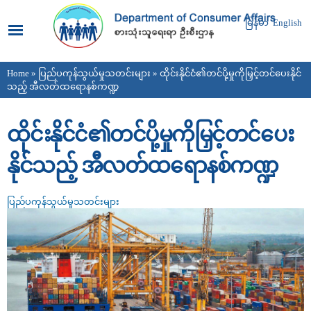
Skip to
main
မြန်မာ
English
content
Home
»
ပြည်ပကုန်သွယ်မှုသတင်းများ
» ထိုင်းနိုင်ငံ၏တင်ပို့မှုကိုမြှင့်တင်ပေးနိုင်
You are here
သည့် အီလတ်ထရောနစ်ကဏ္ဍ
ထိုင်းနိုင်ငံ၏တင်ပို့မှုကိုမြှင့်တင်ပေး
နိုင်သည့် အီလတ်ထရောနစ်ကဏ္ဍ
ပြည်ပကုန်သွယ်မှုသတင်းများ