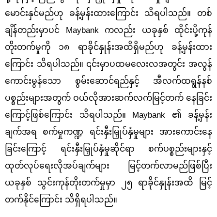
မောင်းနှင်မည်ဟု ခန့်မှန်းထားကြောင်း သိရပါသည်။ တစ်
ချိန်တည်းမှာပင် Maybank ကလည်း ယခုနှစ် ထိုင်းပို့ကုန်
တိုးတက်မှုကို ၁၈ ရာခိုင်နှုန်းအထိရှိမည်ဟု ခန့်မှန်းထား
ကြောင်း သိရပါသည်။ ၎င်းမှာပထမလေးလအတွင်း အလွန်
ကောင်းမွန်သော စွမ်းဆောင်ရည်နှင့် အီလက်ထရွန်နစ်
ပစ္စည်းများအတွက် ဝယ်လိုအားဆက်လက်မြင့်တက် နေခြင်း
ကြောင့်ဖြစ်ကြောင်း သိရပါသည်။ Maybank ၏ ခန့်မှန်း
ချက်အရ စက်မှုကဏ္ဍ ရင်းနှီးမြှုပ်နှံမှုများ အားကောင်းနေ
ခြင်းကြောင့် ရင်းနှီးမြှုပ်နှံမှုဆိုင်ရာ စက်ပစ္စည်းများနှင့်
ထုတ်လုပ်ရေးလိုအပ်ချက်များ မြင့်တက်လာမည်ဖြစ်ပြီး
ယခုနှစ် သွင်းကုန်တိုးတက်မှုမှာ ၂၅ ရာခိုင်နှုန်းအထိ မြင့်
တက်နိုင်ကြောင်း သိရှိရပါသည်။