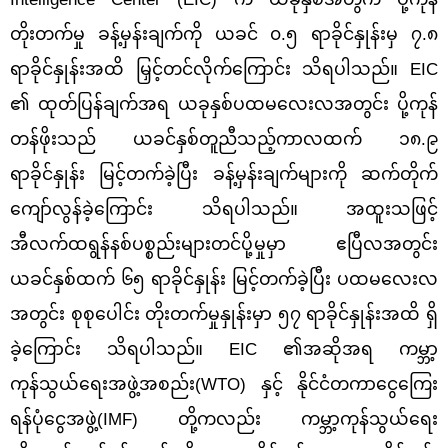
တိုးတက်မှု ခန့်မှန်းချက်ကို ယခင် ၀.၅ ရာခိုင်နှုန်းမှ ၇.၈
ရာခိုင်နှုန်းအထိ မြှင့်တင်လိုက်ကြောင်း သိရပါသည်။ EIC
၏ ထုတ်ပြန်ချက်အရ ယခုနှစ်ပထမလေးလအတွင်း ပို့ကုန်
တန်ဖိုးသည် ယခင်နှစ်တူညီသည့်ကာလထက် ၁၈.၉
ရာခိုင်နှုန်း မြင့်တက်ခဲ့ပြီး ခန့်မှန်းချက်များကို ဆက်တိုက်
ကျော်လွန်ခဲ့ကြောင်း သိရပါသည်။ အထူးသဖြင့်
အီလက်ထရွန်နစ်ပစ္စည်းများတင်ပို့မှုမှာ ဧပြီလအတွင်း
ယခင်နှစ်ထက် ၆၅ ရာခိုင်နှုန်း မြင့်တက်ခဲ့ပြီး ပထမလေးလ
အတွင်း စုစုပေါင်း တိုးတက်မှုနှုန်းမှာ ၅၇ ရာခိုင်နှုန်းအထိ ရှိ
ခဲ့ကြောင်း သိရပါသည်။ EIC ၏အဆိုအရ ကမ္ဘာ့
ကုန်သွယ်ရေးအဖွဲ့အစည်း(WTO) နှင့် နိုင်ငံတကာငွေကြေး
ရန်ပုံငွေအဖွဲ့(IMF) တို့ကလည်း ကမ္ဘာ့ကုန်သွယ်ရေး