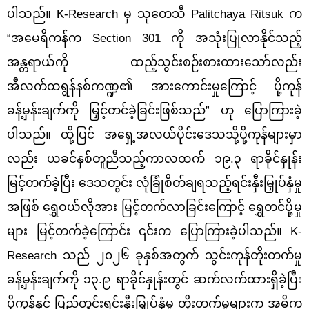
ပါသည်။ K-Research မှ သုတေသီ Palitchaya Ritsuk က
“အမေရိကန်က Section 301 ကို အသုံးပြုလာနိုင်သည့်
အန္တရာယ်ကို ထည့်သွင်းစဉ်းစားထားသော်လည်း
အီလက်ထရွန်နစ်ကဏ္ဍ၏ အားကောင်းမှုကြောင့် ပို့ကုန်
ခန့်မှန်းချက်ကို မြှင့်တင်ခဲ့ခြင်းဖြစ်သည်” ဟု ပြောကြားခဲ့
ပါသည်။ ထို့ပြင် အရှေ့အလယ်ပိုင်းဒေသသို့ပို့ကုန်များမှာ
လည်း ယခင်နှစ်တူညီသည့်ကာလထက် ၁၉.၃ ရာခိုင်နှုန်း
မြင့်တက်ခဲ့ပြီး ဒေသတွင်း လုံခြုံစိတ်ချရသည့်ရင်းနှီးမြှုပ်နှံမှု
အဖြစ် ရွှေဝယ်လိုအား မြင့်တက်လာခြင်းကြောင့် ရွှေတင်ပို့မှု
များ မြင့်တက်ခဲ့ကြောင်း ၎င်းက ပြောကြားခဲ့ပါသည်။ K-
Research သည် ၂၀၂၆ ခုနှစ်အတွက် သွင်းကုန်တိုးတက်မှု
ခန့်မှန်းချက်ကို ၁၃.၉ ရာခိုင်နှုန်းတွင် ဆက်လက်ထားရှိခဲ့ပြီး
ပို့ကုန်နှင့် ပြည်တွင်းရင်းနှီးမြှုပ်နှံမှု တိုးတက်မှုများက အဓိက