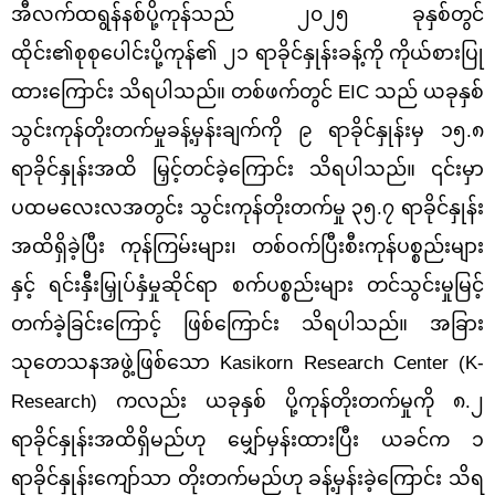
အီလက်ထရွန်နစ်ပို့ကုန်သည် ၂၀၂၅ ခုနှစ်တွင်
ထိုင်း၏စုစုပေါင်းပို့ကုန်၏ ၂၁ ရာခိုင်နှုန်းခန့်ကို ကိုယ်စားပြု
ထားကြောင်း သိရပါသည်။ တစ်ဖက်တွင် EIC သည် ယခုနှစ်
သွင်းကုန်တိုးတက်မှုခန့်မှန်းချက်ကို ၉ ရာခိုင်နှုန်းမှ ၁၅.၈
ရာခိုင်နှုန်းအထိ မြှင့်တင်ခဲ့ကြောင်း သိရပါသည်။ ၎င်းမှာ
ပထမလေးလအတွင်း သွင်းကုန်တိုးတက်မှု ၃၅.၇ ရာခိုင်နှုန်း
အထိရှိခဲ့ပြီး ကုန်ကြမ်းများ၊ တစ်ဝက်ပြီးစီးကုန်ပစ္စည်းများ
နှင့် ရင်းနှီးမြှုပ်နှံမှုဆိုင်ရာ စက်ပစ္စည်းများ တင်သွင်းမှုမြင့်
တက်ခဲ့ခြင်းကြောင့် ဖြစ်ကြောင်း သိရပါသည်။ အခြား
သုတေသနအဖွဲ့ဖြစ်သော Kasikorn Research Center (K-
Research) ကလည်း ယခုနှစ် ပို့ကုန်တိုးတက်မှုကို ၈.၂
ရာခိုင်နှုန်းအထိရှိမည်ဟု မျှော်မှန်းထားပြီး ယခင်က ၁
ရာခိုင်နှုန်းကျော်သာ တိုးတက်မည်ဟု ခန့်မှန်းခဲ့ကြောင်း သိရ