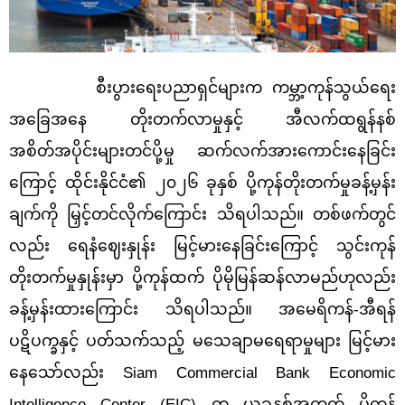
စီးပွားရေးပညာရှင်များက ကမ္ဘာ့ကုန်သွယ်ရေး
အခြေအနေ တိုးတက်လာမှုနှင့် အီလက်ထရွန်နစ်
အစိတ်အပိုင်းများတင်ပို့မှု ဆက်လက်အားကောင်းနေခြင်း
ကြောင့် ထိုင်းနိုင်ငံ၏ ၂၀၂၆ ခုနှစ် ပို့ကုန်တိုးတက်မှုခန့်မှန်း
ချက်ကို မြှင့်တင်လိုက်ကြောင်း သိရပါသည်။ တစ်ဖက်တွင်
လည်း ရေနံဈေးနှုန်း မြင့်မားနေခြင်းကြောင့် သွင်းကုန်
တိုးတက်မှုနှုန်းမှာ ပို့ကုန်ထက် ပိုမိုမြန်ဆန်လာမည်ဟုလည်း
ခန့်မှန်းထားကြောင်း သိရပါသည်။ အမေရိကန်-အီရန်
ပဋိပက္ခနှင့် ပတ်သက်သည့် မသေချာမရေရာမှုများ မြင့်မား
နေသော်လည်း
Siam Commercial Bank Economic
Intelligence Center
(EIC) က ယခုနှစ်အတွက် ပို့ကုန်