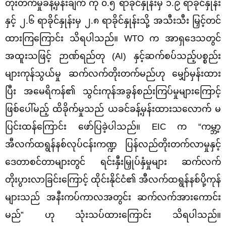
တိုးတက်မှုခန့်မှန်းချက် ကို ၀.၅ ရာခိုင်နှုန်းမှ ၁.၉ ရာခိုင်နှုန်း
နှင့် ၂.၆ ရာခိုင်နှုန်းမှ ၂.၈ ရာခိုင်နှုန်းသို့ အသီးသီး မြှင့်တင်
ထားကြကြောင်း သိရပါသည်။ WTO က အာရှဒေသတွင်
အထူးသဖြင့် ဉာဏ်ရည်တု (AI) နှင့်ဆက်စပ်သည့်ပစ္စည်း
များကုန်သွယ်မှု ဆက်လက်တိုးတက်မည်ဟု မျှော်မှန်းထား
ပြီး အမေရိကန်၏ သွင်းကုန်အခွန်စည်းကြပ်မှုများကြောင့်
ဖြစ်ပေါ်မည့် ထိခိုက်မှုသည် ယခင်ခန့်မှန်းထားသလောက် မ
ပြင်းထန်ကြောင်း ဖော်ပြခဲ့ပါသည်။ EIC က “ကမ္ဘာ့
အီလက်ထရွန်နစ်လုပ်ငန်းကဏ္ဍ ပြန်လည်တိုးတက်လာမှုနှင့်
ဒေတာစင်တာများတွင် ရင်းနှီးမြှုပ်နှံမှုများ ဆက်လက်
တိုးပွားလာခြင်းကြောင့် ထိုင်းနိုင်ငံ၏ အီလက်ထရွန်နစ်ပို့ကုန်
များသည် အနီးကပ်ကာလအတွင်း ဆက်လက်အားကောင်း
မည်” ဟု သုံးသပ်ထားကြောင်း သိရပါသည်။