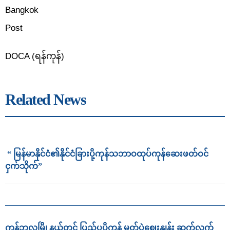
Bangkok
Post
DOCA (ရန်ကုန်)
Related News
“ မြန်မာနိုင်ငံ၏နိုင်ငံခြားပို့ကုန်သဘာဝထုပ်ကုန်ဆေးဖတ်ဝင်
ငှက်သိုက်”
ကန့်ဘလူမြို့နယ်တွင် ပြည်ပပို့ကုန် မတ်ပဲဈေးနှုန်း ဆက်လက်