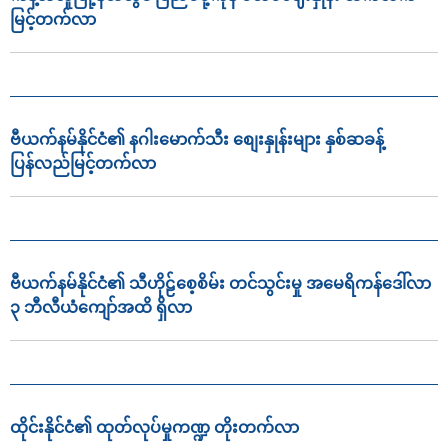
မြင့်တက်လာ
ဗီယက်နမ်နိုင်ငံ၏ နဂါးမောက်သီး စျေးနှုန်းများ နှစ်ဆခန့်
ပြန်လည်မြင့်တက်လာ
ဗီယက်နမ်နိုင်ငံ၏ သီဟိုဠ်စေ့စိမ်း တင်သွင်းမှု အမေရိကန်ဒေါ်လာ
၃ ဘီလီယံကျော်အထိ ရှိလာ
ထိုင်းနိုင်ငံ၏ ထုတ်လုပ်မှုကဏ္ဍ တိုးတက်လာ