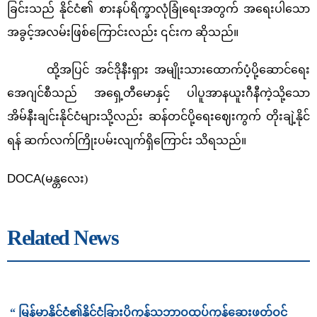
ခြင်းသည် နိုင်ငံ၏ စားနပ်ရိက္ခာလုံခြုံရေးအတွက် အရေးပါသော
အခွင့်အလမ်းဖြစ်ကြောင်းလည်း ၎င်းက ဆိုသည်။
ထို့အပြင် အင်ဒိုနီးရှား အမျိုးသားထောက်ပံ့ပို့ဆောင်ရေး
အေဂျင်စီသည် အရှေ့တီမောနှင့် ပါပူအာနယူးဂီနီကဲ့သို့သော
အိမ်နီးချင်းနိုင်ငံများသို့လည်း ဆန်တင်ပို့ရေးဈေးကွက် တိုးချဲ့နိုင်
ရန် ဆက်လက်ကြိုးပမ်းလျက်ရှိကြောင်း သိရသည်။
DOCA(
မန္တလေး)
Related News
“ မြန်မာနိုင်ငံ၏နိုင်ငံခြားပို့ကုန်သဘာဝထုပ်ကုန်ဆေးဖတ်ဝင်