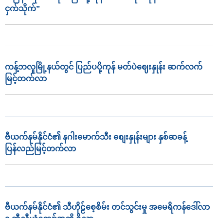
ငှက်သိုက်”
ကန့်ဘလူမြို့နယ်တွင် ပြည်ပပို့ကုန် မတ်ပဲဈေးနှုန်း ဆက်လက်
မြင့်တက်လာ
ဗီယက်နမ်နိုင်ငံ၏ နဂါးမောက်သီး စျေးနှုန်းများ နှစ်ဆခန့်
ပြန်လည်မြင့်တက်လာ
ဗီယက်နမ်နိုင်ငံ၏ သီဟိုဠ်စေ့စိမ်း တင်သွင်းမှု အမေရိကန်ဒေါ်လာ