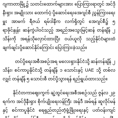
ဂျကာတာမြို့၌ သတင်းထောက်များအား ပြောကြားရာတွင် အင်ဒို
နီးရှား အမျိုးသား ထောက်ပံ့ ပို့ဆောင်ရေးအေဂျင်စီ ညွှန်ကြားရေး
မှူး အာမက် ရီဇယ် ရမ်ဒါနီက လက်ရှိတွင် အေဂျင်စီ၌ ၅
ရာခိုင်နှုန်း ဆန်ကွဲပါဝင်သည့် အရည်အသွေးမြင့်ဆန် တန်ချိန် ၂
သိန်းကို အရန်သိုလှောင်ထားပြီး ဝယ်ယူလို သည့်နိုင်ငံများထံ
ချက်ချင်းပို့ဆောင်နိုင်ကြောင်း ပြောကြားခဲ့သည်။
တင်ပို့ရေးအစီအစဉ်အရ မလေးရှားနိုင်ငံသို့ ဆန်တန်ချိန် ၂
သိန်း၊ စင်ကာပူနိုင်ငံသို့ တန်ချိန် ၁ သောင်းနှင့် UAE သို့ တစ်လ
လျှင် တန်ချိန် ၅ သောင်းစီ တင်ပို့သွားရန် ရည်ရွယ်ထားသည်။
နိုင်ငံတကာဈေးကွက် ချဲ့ထွင်ရေးအစီအစဉ်သည် ဇွန်လ ၂၉
ရက်က အင်ဒိုနီးရှား စိုက်ပျိုးရေးဝန်ကြီး အန်ဒီ အမ်ရန် ဆူလိုင်မန်
နှင့် စင်ကာပူနိုင်ငံ ရေရှည်တည်တံ့ဖွံ့ဖြိုးရေးနှင့် ပတ်ဝန်းကျင်