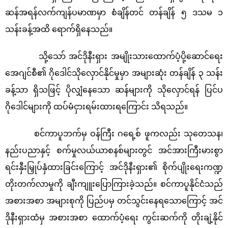
ဆန်အရန်လက်ကျန်ပမာဏမှာ စံချိန်တင် တန်ချိန် ၅ ဒသမ ၁
သန်းခန့်အထိ ရောက်ရှိနေသည်။
သို့သော် အင်ဒိုနီးရှား အမျိုးသားထောက်ပံ့ပို့ဆောင်ရေး
အေဂျင်စီ၏ ဂိုဒေါင်သိုလှောင်နိုင်မှုမှာ အများဆုံး တန်ချိန် ၃ သန်း
ခန့်သာ ရှိသဖြင့် ပိုလျှံနေသော ဆန်များကို သိုလှောင်ရန် ပြင်ပ
ဂိုဒေါင်များကို ထပ်မံငှားရမ်းထားရကြောင်း သိရသည်။
စင်ကာပူဘက်မှ ဝန်ကြီး ဂရေ့စ် ဖူကလည်း သုတေသန၊
နည်းပညာနှင့် စက်မှုလယ်ယာစနစ်များတွင် အင်အားကြီးမားစွာ
ရင်းနှီးမြှုပ်နှံထားခြင်းကြောင့် အင်ဒိုနီးရှား၏ စိုက်ပျိုးရေးကဏ္ဍ
တိုးတက်လာမှုကို ချီးကျူးပြောကြားခဲ့သည်။ စင်ကာပူနိုင်ငံသည်
အစားအစာ အများစုကို ပြည်ပမှ တင်သွင်းနေရသောကြောင့် အင်
ဒိုနီးရှားထံမှ အစားအစာ ထောက်ပံ့ရေး ကွင်းဆက်ကို တိုးချဲ့နိုင်