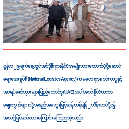
ဇွန်လ ၂၉ ရက်နေ့တွင် အင်ဒိုနီးရှားနိုင်ငံ အမျိုးသားထောက်ပံ့ပို့ဆောင်
ရေးအေဂျင်စီ (National Logistics Agency) က မလေးရှား၊ စင်ကာပူနှင့်
အာရပ်စော်ဘွားများပြည်ထောင်စု (UAE) အပါအဝင် နိုင်ငံတကာ
ဈေးကွက်များသို့ အရည်အသွေးမြင့်ဆန် တန်ချိန် ၂ သိန်း တင်ပို့ရန်
အသင့်ပြင်ဆင် ထားကြောင်း ကြေညာခဲ့သည်။