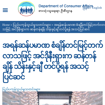
Skip to
main
မြန်မာ
English
content
Home
»
ပြည်ပကုန်သွယ်မှုသတင်းများ
» အရန်ဆန်ပမာဏ စံချိန်တင်မြင့်တက်လာ
You are here
သဖြင့် အင်ဒိုနီးရှားက ဆန်တန်ချိန် သိန်းနှင့်ချီ တင်ပို့ရန် အသင့်ပြင်ဆင်
အရန်ဆန်ပမာဏ စံချိန်တင်မြင့်တက်
လာသဖြင့် အင်ဒိုနီးရှားက ဆန်တန်
ချိန် သိန်းနှင့်ချီ တင်ပို့ရန် အသင့်
ပြင်ဆင်
ပြည်ပကုန်သွယ်မှုသတင်းများ