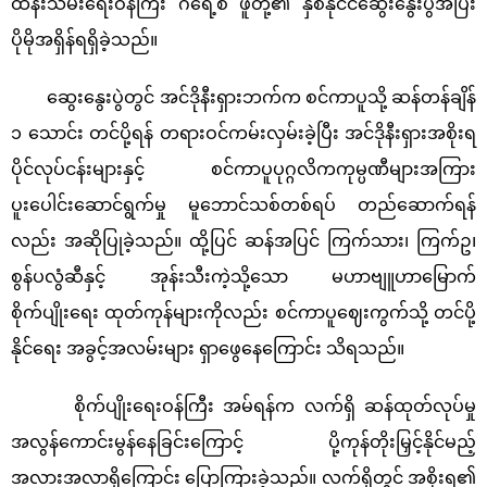
ထိန်းသိမ်းရေးဝန်ကြီး ဂရေ့စ် ဖူတို့၏ နှစ်နိုင်ငံဆွေးနွေးပွဲအပြီး
ပိုမိုအရှိန်ရရှိခဲ့သည်။
ဆွေးနွေးပွဲတွင် အင်ဒိုနီးရှားဘက်က စင်ကာပူသို့ ဆန်တန်ချိန်
၁ သောင်း တင်ပို့ရန် တရားဝင်ကမ်းလှမ်းခဲ့ပြီး အင်ဒိုနီးရှားအစိုးရ
ပိုင်လုပ်ငန်းများနှင့် စင်ကာပူပုဂ္ဂလိကကုမ္ပဏီများအကြား
ပူးပေါင်းဆောင်ရွက်မှု မူဘောင်သစ်တစ်ရပ် တည်ဆောက်ရန်
လည်း အဆိုပြုခဲ့သည်။ ထို့ပြင် ဆန်အပြင် ကြက်သား၊ ကြက်ဥ၊
စွန်ပလွံဆီနှင့် အုန်းသီးကဲ့သို့သော မဟာဗျူဟာမြောက်
စိုက်ပျိုးရေး ထုတ်ကုန်များကိုလည်း စင်ကာပူဈေးကွက်သို့ တင်ပို့
နိုင်ရေး အခွင့်အလမ်းများ ရှာဖွေနေကြောင်း သိရသည်။
စိုက်ပျိုးရေးဝန်ကြီး အမ်ရန်က လက်ရှိ ဆန်ထုတ်လုပ်မှု
အလွန်ကောင်းမွန်နေခြင်းကြောင့် ပို့ကုန်တိုးမြှင့်နိုင်မည့်
အလားအလာရှိကြောင်း ပြောကြားခဲ့သည်။ လက်ရှိတွင် အစိုးရ၏