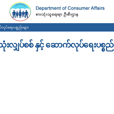
Skip to
main
content
က်လုပ်ရေးပစ္စည်းများ
သုံးလျှပ်စစ် နှင့် ဆောက်လုပ်ရေးပစ္စည်