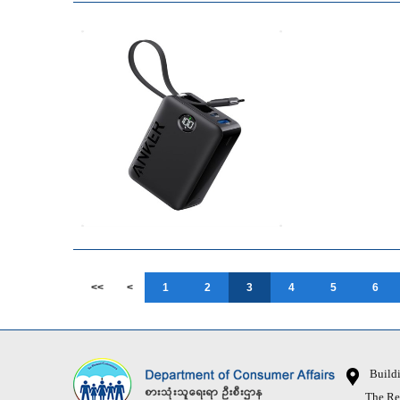
<<
<
1
2
3
4
5
6
Buildin
The Republ