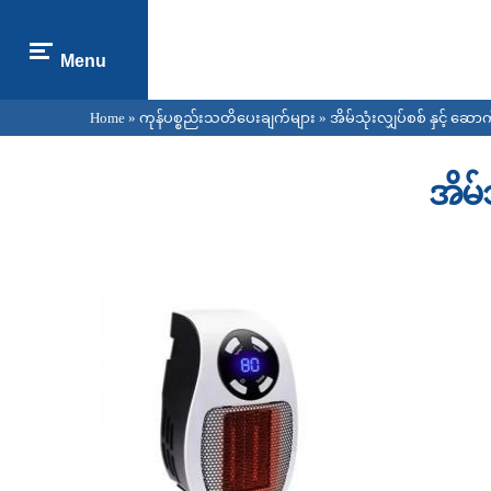
Menu
Home
»
ကုန်ပစ္စည်းသတိပေးချက်များ
» အိမ်သုံးလျှပ်စစ် နှင့် ဆော
You are here
အိမ်
Pages