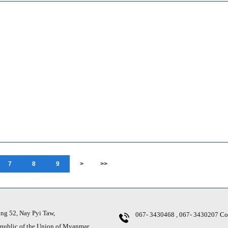
7
8
9
>
>>
g 52, Nay Pyi Taw,
067- 3430468 , 067- 3430207
Co
ic of the Union of Myanmar.