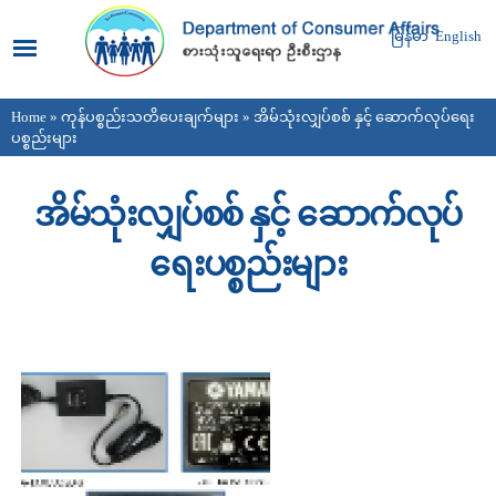
Skip to
main
မြန်မာ
English
content
Home
»
ကုန်ပစ္စည်းသတိပေးချက်များ
» အိမ်သုံးလျှပ်စစ် နှင့် ဆောက်လုပ်ရေး
You are here
ပစ္စည်းများ
အိမ်သုံးလျှပ်စစ် နှင့် ဆောက်လုပ်
ရေးပစ္စည်းများ
Pages