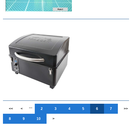
…
<<
<
2
3
4
5
6
7
>>
8
9
10
>