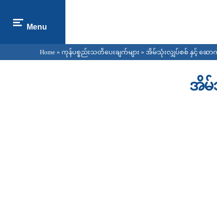
Menu
Home
»
ကုန်ပစ္စည်းသတိပေးချက်များ
» အိမ်သုံးလျှပ်စစ် နှင့် ဆော
You are here
အိမ်
Pages