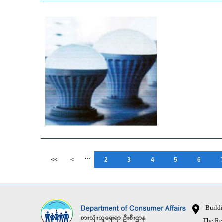
…
<<
<
2
3
4
5
6
Buildin
The Republ