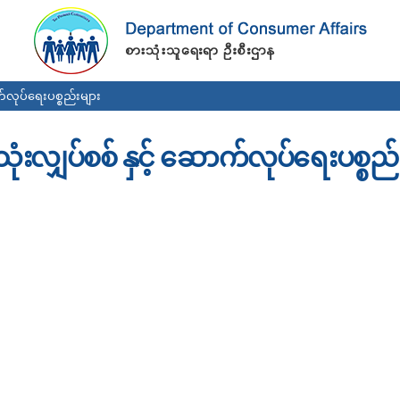
Skip to
main
content
က်လုပ်ရေးပစ္စည်းများ
သုံးလျှပ်စစ် နှင့် ဆောက်လုပ်ရေးပစ္စည်