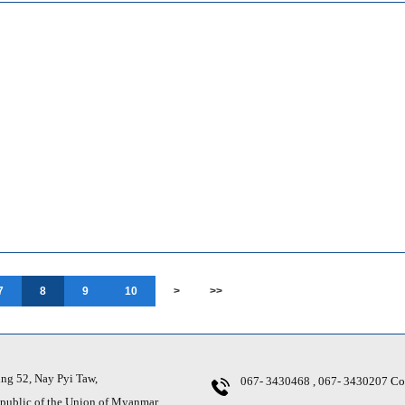
7
8
9
10
>
>>
g 52, Nay Pyi Taw,
067- 3430468 , 067- 3430207
Co
ic of the Union of Myanmar.