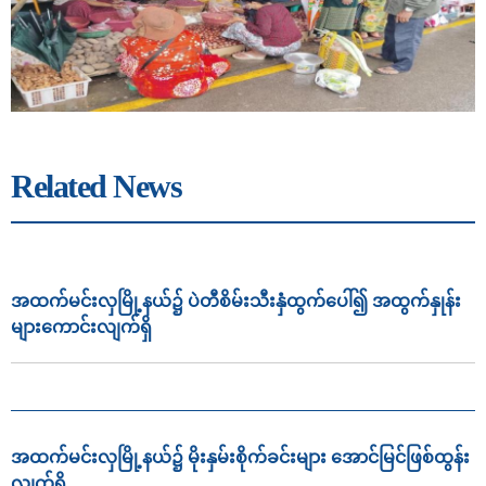
Related News
အထက်မင်းလှမြို့နယ်၌ ပဲတီစိမ်းသီးနှံထွက်ပေါ်၍ အထွက်နှုန်း
များကောင်းလျက်ရှိ
အထက်မင်းလှမြို့နယ်၌ မိုးနှမ်းစိုက်ခင်းများ အောင်မြင်ဖြစ်ထွန်း
လျက်ရှိ