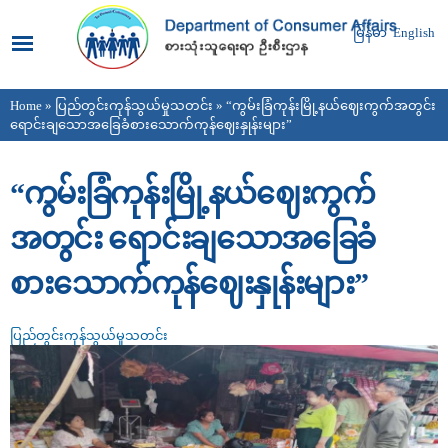
Skip to
main
မြန်မာ
English
content
Home
»
ပြည်တွင်းကုန်သွယ်မှုသတင်း
» “ကွမ်းခြံကုန်းမြို့နယ်ဈေးကွက်အတွင်း
You are here
ရောင်းချသောအခြေခံစားသောက်ကုန်ဈေးနှုန်းများ”
“ကွမ်းခြံကုန်းမြို့နယ်ဈေးကွက်
အတွင်း ရောင်းချသောအခြေခံ
စားသောက်ကုန်ဈေးနှုန်းများ”
ပြည်တွင်းကုန်သွယ်မှုသတင်း