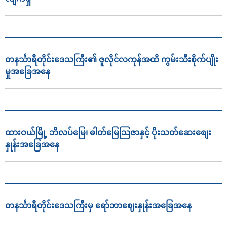
တနင်္သာရီတိုင်းဒေသကြီး၏ ဇူလိုင်လကုန်အထိ ကွမ်းသီးစိုက်ပျိုး
မှုအခြေအနေ
ထားဝယ်မြို့ ဘိလပ်မြေ၊ ဓါတ်မြေသြဇာနှင့် ပိုးသတ်ဆေးစျေး
နှုန်းအခြေအနေ
တနင်္သာရီတိုင်းဒေသကြီးမှ ရော်ဘာဈေးနှုန်းအခြေအနေ