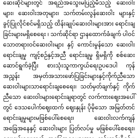
ဆေးဆိုင်များတွင် အရည်အသွေးမပြည့်မီသည့် ဆေးဝါး
များ၊ ဆေးဝါးအတုများ၊ သက်တမ်းလွန်ဆေးဝါး များနှင့်
ခွင့်ပြုလိုင်စင်မရှိသည့် ထိန်းချုပ်ဆေးဝါးများအား ရောင်းချ
ခြင်းများမရှိစေရေး ၊ သက်ဆိုင်ရာ ဌာနထောက်ခံချက် ပါဝင်
သောတရားဝင်ဆေးဝါးများ နှင့် ကောင်းမွန်သော ဆေးဝါး
ရောင်းချမှု ကျင့်စဉ်နှင့်အညီ ရောင်းချမှု ရှိမရှိကို စစ်ဆေး
ဆောင်ရွက်ခဲ့ပြီး စားသုံးသူကာကွယ်ရေးဥပဒေပါ ကုန်
အညွှန်း အမှတ်အသားဖော်ပြခြင်းများနှင့်ကိုက်ညီသော
ဆေးဝါးများသာရောင်းချစေရေး၊ သတ်မှတ်ချက်နှင့် ကိုက်
ညီသော ဆေးဝါးများရောင်းချရာတွင် လက်ကားဈေးအပေါ်
တွင် ဒေသပေါက်ဈေးထက် ဈေးနှုန်း ပိုမိုသော အမြတ်တင်
ရောင်းချမှုများမဖြစ်ပေါ်စေရေး၊ ဆေးဝါးလက်ကျန်
အခြေအနေနှင့် ဆေးဝါးများ ပြတ်လပ်မှု မဖြစ်ပေါ်စေရေး၊