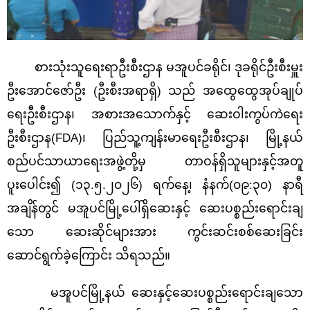
စားသုံးသူရေးရာဦးစီးဌာန မအူပင်ခရိုင်၊ ဒုခရိုင်ဦးစီးမှူး
ဦးအောင်ဇော်ဦး (ဦးစီးအရာရှိ) သည် အထွေထွေအုပ်ချုပ်
ရေးဦးစီးဌာန၊ အစားအသောက်နှင့် ဆေးဝါးကွပ်ကဲရေး
ဦးစီးဌာန(FDA)၊ ပြည်သူ့ကျန်းမာရေးဦးစီးဌာန၊ မြို့နယ်
စည်ပင်သာယာရေးအဖွဲ့တို့မှ တာဝန်ရှိသူများနှင့်အတူ
ပူးပေါင်း၍ (၁၃.၅.၂၀၂၆) ရက်နေ့၊ နံနက်(၀၉:၃၀) နာရီ
အချိန်တွင် မအူပင်မြို့ပေါ်ရှိဆေးနှင့် ဆေးပစ္စည်းရောင်းချ
သော ဆေးဆိုင်များအား ကွင်းဆင်းစစ်ဆေးခြင်း
ဆောင်ရွက်ခဲ့ကြောင်း သိရသည်။
မအူပင်မြို့နယ် ဆေးနှင့်ဆေးပစ္စည်းရောင်းချသော