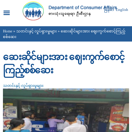
Skip to
main
မြန်မာ
English
content
Home
»
သတင်းနှင့် လှုပ်ရှားမှုများ
» ဆေးဆိုင်များအား ဈေးကွက်စောင့်ကြည့်
You are here
စစ်ဆေး
ဆေးဆိုင်များအား ဈေးကွက်စောင့်
ကြည့်စစ်ဆေး
သတင်းနှင့် လှုပ်ရှားမှုများ