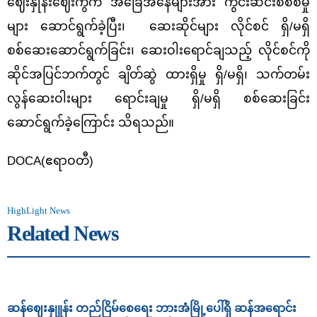
ဈေးနှုန်းဈေးကွက် အခြေအနေများအား ကွင်းဆင်းစိစစ်မှု
များ ဆောင်ရွက်ခဲ့ပြီး၊ ဆေးဆိုင်များ လိုင်စင် ရှိ/မရှိ
စစ်ဆေးဆောင်ရွက်ခြင်း၊ ဆေးဝါးရောင်ချသည့် လိုင်စင်ကို
ဆိုင်အပြင်ဘက်တွင် ချိတ်ဆွဲ ထားရှိမှု ရှိ/မရှိ၊ သက်တမ်း
လွန်ဆေးဝါးများ ရောင်းချမှု ရှိ/မရှိ စစ်ဆေးခြင်း
ဆောင်ရွက်ခဲ့ကြောင်း သိရသည်။
DOCA(ဧရာဝတီ)
HighLight News
Related News
ဆန်ဈေးနှုူန်း တည်ငြိမ်စေရေး ဘားအံမြို့ပေါ်ရှိ ဆန်အရောင်း