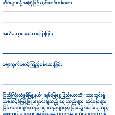
ဆိုင်များသို့ အဖွဲ့စုံဖြင့် ကွင်းဆင်းစစ်ဆေး
အသိပညာ‌ပေး‌ဟောပြောခြင်း
ဈေးကွက်စောင့်ကြည့်စစ်ဆေးခြင်း
ပြည်ကြီးတံခွန်မြို့နယ်“ ချမ်းမြရွှေပြည်(ယာယီ)”ကားကွင်းရှိ
တစ်ဆင့်ခံဖြန့်ဖြူးရောင်းချသည့် ဈေးသည်များ၊ ဆိုင်ခန်းများ
ဖြင့် ရောင်းချနေသည့် ဈေးသည်များနှင့် ခြင်းဆွဲ ရောင်းချသည့်
ဈေးသည်များအား ရောင်းချနေသည့်ကုန်ပစ္စည်းများတွင် ကုန်