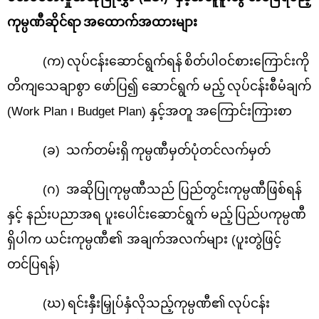
ကုမ္ပဏီဆိုင်ရာ
အထောက်အထားများ
(
က)
လုပ်ငန်းဆောင်ရွက်ရန်
စိတ်ပါဝင်စားကြောင်းကို
တိကျသေချာစွာ ဖော်ပြ၍ ဆောင်ရွက် မည့်
လုပ်ငန်းစီမံချက်
(
Work Plan ၊ Budget Plan
)
နှင့်အတူ အကြောင်းကြားစာ
(
ခ)
သက်တမ်းရှိ
ကုမ္ပဏီမှတ်ပုံတင်လက်မှတ်
(
ဂ)
အဆိုပြုကုမ္ပဏီသည် ပြည်တွင်းကုမ္ပဏီဖြစ်ရန်
နှင့် နည်းပညာအရ ပူးပေါင်းဆောင်ရွက် မည့်
ပြည်ပကုမ္ပဏီ
ရှိပါက ယင်းကုမ္ပဏီ၏ အချက်အလက်များ (ပူးတွဲဖြင့်
တင်ပြရန်)
(
ဃ)
ရင်းနှီးမြှုပ်နှံလိုသည့်ကုမ္ပဏီ၏
လုပ်ငန်း