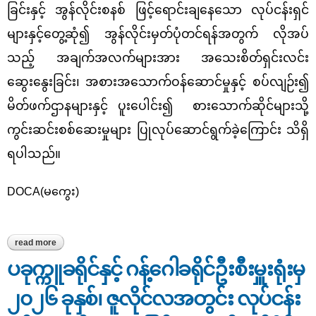
ခြင်းနှင့် အွန်လိုင်းစနစ် ဖြင့်ရောင်းချနေသော လုပ်ငန်းရှင်
များနှင့်တွေ့ဆုံ၍ အွန်လိုင်းမှတ်ပုံတင်ရန်အတွက် လိုအပ်
သည့် အချက်အလက်များအား အသေးစိတ်ရှင်းလင်း
ဆွေးနွေးခြင်း၊
အစားအသောက်ဝန်ဆောင်မှုနှင့် စပ်လျဉ်း၍
မိတ်ဖက်ဌာနများနှင့် ပူးပေါင်း၍ စားသောက်ဆိုင်များသို့
ကွင်းဆင်းစစ်ဆေးမှုများ ပြုလုပ်ဆောင်ရွက်ခဲ့
ကြောင်း သိရှိ
ရ
ပါသည်။
DOCA(
မကွေး)
read more
about ၂၀၂၆ ခုနှစ်၊ ဇူလိုင်လအတွင်း ထုတ်ကုန်လုံခြုံစိတ်ချရမှုရှိစေရေး
ဈေးကွက်စောင့်ကြည့်စစ်ဆေးခြင်း ဆောင်ရွက်နိုင်မှုအခြေအနေ
ပခုက္ကူခရိုင်နှင့် ဂန့်ဂေါခရိုင်ဦးစီးမှူးရုံးမှ
၂၀၂၆ ခုနှစ်၊ ဇူလိုင်လအတွင်း လုပ်ငန်း