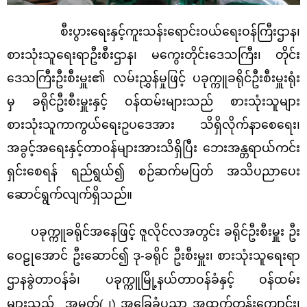
စီးပွားရေးနှင့်ကူးသန်းရောင်းဝယ်ရေးဝန်ကြီးဌာန၊
စားသုံးသူရေးရာဦးစီးဌာန၊ မကွေးတိုင်းဒေသကြီး၊ တိုင်း
ဒေသကြီးဦးစီးမှူး၏ လမ်းညွှန်မှုဖြင့် ပခုက္ကူခရိုင်ဦးစီးမှူးရုံး
မှ ခရိုင်ဦးစီးမှူးနှင့် ဝန်ထမ်းများသည် စားသုံးသူများ
စားသုံးသူကာကွယ်ရေးဥပဒေအား သိရှိလိုက်နာစေရေး၊
အခွင့်အရေးနှင့်တာဝန်များအားသိရှိပြီး ဘေးအန္တရာယ်ကင်း
ရှင်းစေရန် ရည်ရွယ်၍ စဉ်ဆက်မပြတ် အသိပညာပေး
ဆောင်ရွက်လျက်ရှိသည်။
ပခုက္ကူခရိုင်အနေဖြင့် ဇူလိုင်လ
အ
တွ
င်း
ခရိုင်ဦးစီးမှူး ဦး
ဝေဠုအောင် ဦးဆောင်၍ ဒု-ခရိုင် ဦးစီးမှူး၊ စားသုံးသူရေးရာ
ဌာနခွဲတာဝန်ခံ၊ ပခုက္ကူမြို့နယ်တာဝန်ခံနှင့် ဝန်ထမ်း
များသည် အမှတ်(၂) အခြေခံပညာ အထက်တန်းကျောင်း၊