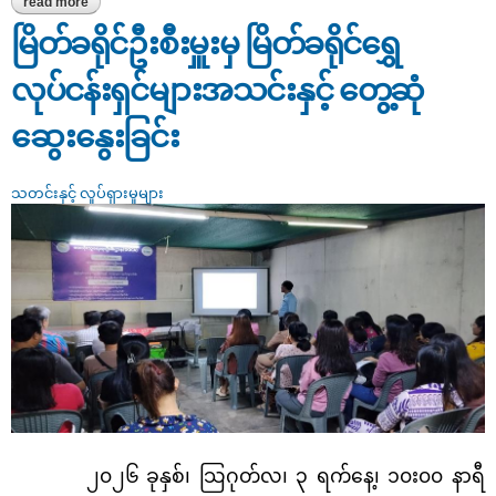
read more
about မြိတ်မြို့ရှိ စားသုံးသူပြည်သူများအား ရောင်းချမည့်စားအုန်းဆီများ
ရောက်ရှိလာမှုအား စစ်ဆေးခြင်း
မြိတ်ခရိုင်ဦးစီးမှူးမှ မြိတ်ခရိုင်ရွှေ
လုပ်ငန်းရှင်များအသင်းနှင့် တွေ့ဆုံ
ဆွေးနွေးခြင်း
သတင်းနှင့် လှုပ်ရှားမှုများ
၂၀၂၆ ခုနှစ်၊ သြဂုတ်လ၊ ၃ ရက်နေ့၊ ၁၀း၀၀ နာရီ