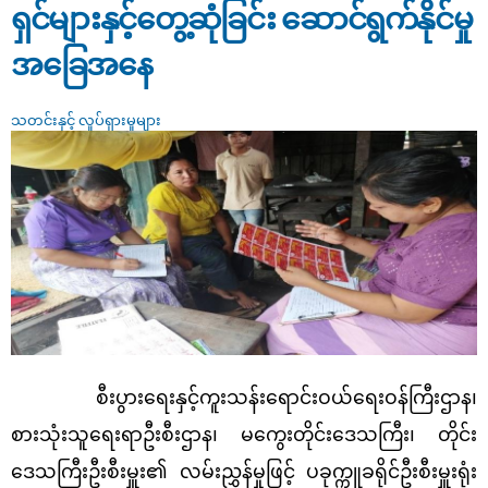
ရှင်များနှင့်တွေ့ဆုံခြင်း ဆောင်ရွက်နိုင်မှု
အခြေအနေ
သတင်းနှင့် လှုပ်ရှားမှုများ
စီးပွားရေးနှင့်ကူးသန်းရောင်းဝယ်ရေးဝန်ကြီးဌာန၊
စားသုံးသူရေးရာဦးစီးဌာန၊ မကွေးတိုင်းဒေသကြီး၊ တိုင်း
ဒေသကြီးဦးစီးမှူး၏ လမ်းညွှန်မှုဖြင့် ပခုက္ကူခရိုင်ဦးစီးမှူးရုံး