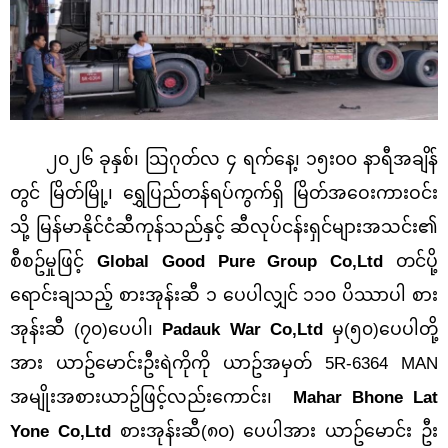
၂၀၂၆ ခုနှစ်၊ သြဂုတ်လ ၄ ရက်နေ့၊ ၁၅း၀၀ နာရီအချိန်
တွင် မြိတ်မြို့၊ ရွှေပြည်တန်ရပ်ကွက်ရှိ မြိတ်အဝေးကားဝင်း
သို့ မြန်မာနိုင်ငံဆီကုန်သည်နှင့် ဆီလုပ်ငန်းရှင်များအသင်း၏
စီစဥ်မှုဖြင့်
Global Good Pure Group Co,Ltd
တင်ပို့
ရောင်းချသည့် စားအုန်းဆီ ၁ ပေပါလျှင် ၁၁၀ ပိဿာပါ စား
အုန်းဆီ (၇၀
)ပေပါ၊
Padauk War Co,Ltd
မှ(၅၀)ပေပါတို့
အား ယာဥ်‌မောင်းဦးရဲကိုကို ယာဥ်အမှတ် 5R-6364 MAN
အမျိုးအစားယာဥ်ဖြင့်လည်းကောင်း၊
Mahar Bhone Lat
Yone Co,Ltd
စားအုန်းဆီ(၈၀) ပေပါအား ယာဥ်‌မောင်း ဦး