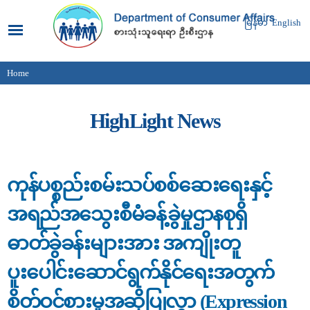
Skip to
main
မြန်မာ
English
content
Home
You are here
HighLight News
ကုန်ပစ္စည်းစမ်းသပ်စစ်ဆေးရေးနှင့်
အရည်အသွေးစီမံခန့်ခွဲမှုဌာနစုရှိ
ဓာတ်ခွဲခန်းများအား အကျိုးတူ
ပူးပေါင်းဆောင်ရွက်နိုင်ရေးအတွက်
စိတ်ဝင်စားမှုအဆိုပြုလွှာ (Expression