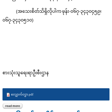
(
အသေးစိတ်သိရှိလိုပါက
ဖုန်း-၀၆၇-၃၄၃၀၄၅၉၊
၀၆၇-၃၄၃၀၅၁၀)
စားသုံးသူရေးရာဦးစီးဌာန
လျှောက်လွှာ.pdf
read more
about ကုန်ပစ္စည်းစမ်းသပ်စစ်ဆေးရေးနှင့်အရည်အသွေးစီမံခန့်ခွဲမှုဌာနစု
ရှိ ဓာတ်ခွဲခန်းများအား အကျိုးတူပူးပေါင်းဆောင်ရွက်နိုင်ရေးအတွက်