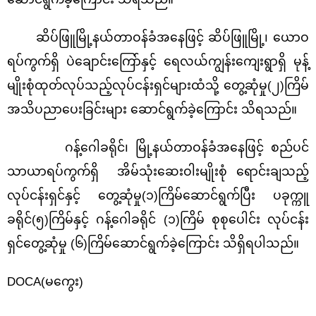
ဆိပ်ဖြူမြို့နယ်တာဝန်ခံအနေဖြင့် ဆိပ်ဖြူမြို့၊ ယောဝ
ရပ်ကွက်ရှိ ပဲချောင်းကြော်နှင့် ရေလယ်ကျွန်းကျေးရွာရှိ မုန့်
မျိုးစုံထုတ်လုပ်သည့်လုပ်ငန်းရှင်များထံသို့ တွေ့ဆုံမှု(၂)ကြိမ်
အသိပညာပေးခြင်းများ ဆောင်ရွက်ခဲ့ကြောင်း သိရသည်။
ဂန့်ဂေါခရိုင်၊ မြို့နယ်တာဝန်ခံအနေဖြင့် စည်ပင်
သာယာရပ်ကွက်ရှိ အိမ်သုံးဆေးဝါးမျိုးစုံ ရောင်းချသည့်
လုပ်ငန်းရှင်နှင့် တွေ့ဆုံမှု(၁)ကြိမ်ဆောင်ရွက်ပြီး ပခုက္ကူ
ခရိုင်(၅)ကြိမ်နှင့် ဂန့်ဂေါခရိုင် (၁)ကြိမ် စုစုပေါင်း လုပ်ငန်း
ရှင်တွေ့ဆုံမှု (၆)ကြိမ်ဆောင်ရွက်ခဲ့
ကြောင်း သိရှိရ
ပါသည်။
DOCA(မကွေး)