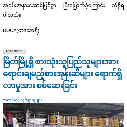
အခမ်းအနားအောင်မြင်စွာ ပြီးမြောက်ခဲ့ကြောင်း သိရှိရ
ပါသည်။
DOCA(တနင်္သာရီ)
read more
about မြိတ်မြို့နယ်စိုက်ပျိုးရေးဦးစီးဌာနတွင် ကျင်းပပြုလုပ်သည့်
တောင်သူများအား မြန်မာ့ရေနံနှင့်ဓါတုဗေဒလုပ်ငန်းမှထုတ်လုပ်သည့်
ယူရီးယားဓါတ်မြေသြဇာများကို သက်သာသောစျေးနှုန်းဖြင့် ဖြန့်ဖြူး
မြိတ်မြို့ရှိ စားသုံးသူပြည်သူများအား
ပေးအပ်ပွဲ အခမ်းအနားသို့ စားသုံးသူရေးရာဦးစီးဌာနမှ တက်‌ရောက်
ရောင်းချမည့်စားအုန်းဆီများ ရောက်ရှိ
လာမှုအား စစ်ဆေးခြင်း
သတင်းနှင့် လှုပ်ရှားမှုများ