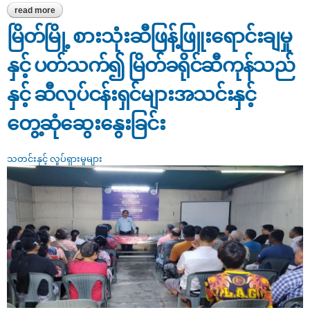
read more
about မြိတ်ခရိုင်ဦးစီးမှူးမှ မြိတ်ခရိုင်ရွှေလုပ်ငန်းရှင်များအသင်းနှင့်
တွေ့ဆုံဆွေးနွေးခြင်း
မြိတ်မြို့ စားသုံးဆီဖြန့်ဖြူး‌ရောင်းချမှု
နှင့် ပတ်သက်၍ မြိတ်ခရိုင်ဆီကုန်သည်
နှင့် ဆီလုပ်ငန်းရှင်များအသင်းနှင့်
တွေ့ဆုံဆွေးနွေးခြင်း
သတင်းနှင့် လှုပ်ရှားမှုများ