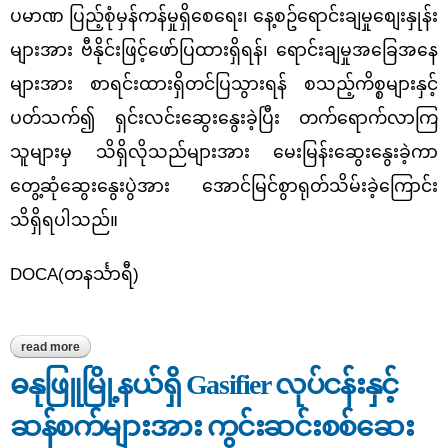
ပမာဏ ပြည့်စုံမှန်ကန်မှုရှိစေရေး၊ နေ့စဥ်ရောင်းချမှုစျေးနှုန်း
များအား ဗီနိုင်းဖြင့်ဖော်ပြထားရှိရန်၊ ရောင်းချမှုအခြေအနေ
များအား စာရင်းထားရှိတင်ပြသွားရန် စသည့်ကိစ္စများနှင့်
ပတ်သက်၍ ရှင်းလင်းဆွေးနွေးခဲ့ပြီး တက်ရောက်လာကြ
သူများမှ သိရှိလိုသည်များအား မေးမြန်းဆွေး‌နွေးခဲ့ကာ
တွေ့ဆုံဆွေးနွေးပွဲအား အောင်မြင်စွာရုတ်သိမ်းခဲ့ကြောင်း
သိရှိရပါသည်။
DOCA(တနင်္သာရီ)
read more
about မြိတ်မြို့ စားသုံးဆီဖြန့်ဖြူး‌ရောင်းချမှုနှင့် ပတ်သက်၍ မြိတ်ခရိုင်
ဆီကုန်သည်နှင့် ဆီလုပ်ငန်းရှင်များအသင်းနှင့် တွေ့ဆုံဆွေးနွေးခြင်း
ဓနုဖြူမြို့နယ်ရှိ Gasifier လုပ်ငန်းနှင့်
ဆန်စက်များအား ကွင်းဆင်းစစ်ဆေး