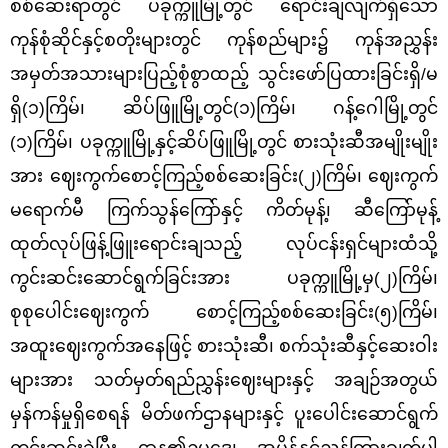
စစ်ဆေးရာတွင် ပခုက္ကူမြို့တွင် ရောင်းချလျက်ရှိသော
ကုန်စုံဆိုင်နှင့်စတိုးများတွင် ကုန်စည်များ၌ ကုန်အညွှန်း
အမှတ်အသားများပြည့်စုံစွာထည့် သွင်းဖော်ပြထားခြင်းရှိ
/
မ
ရှိ(၁)ကြိမ်၊ ဆိပ်ဖြူမြို့တွင်(၁)ကြိမ်၊ ဂန့်ဂေါမြို့တွင်
(၁)ကြိမ်၊ ပခုက္ကူမြို့နှင့်ဆိပ်ဖြူမြို့တွင် စားသုံးဆီအမျိုးမျိုး
အား ဈေးကွက်စောင့်ကြည့်စစ်ဆေးခြင်း(၂)ကြိမ်၊ ဈေးကွက်
မရောက်မီ ကြက်သွန်ကြော်နှင့် ကိတ်မုန့်၊ ဆီကြော်မုန့်
ထုတ်လုပ်ဖြန့်ဖြူးရောင်းချသည့် လုပ်ငန်းရှင်များထံသို့
ကွင်းဆင်းဆောင်ရွက်ခြင်းအား ပခုက္ကူမြို့မှ(၂)ကြိမ်၊
စုစုပေါင်းဈေးကွက် စောင့်ကြည့်စစ်ဆေးခြင်း(၅)ကြိမ်၊
အထူးဈေးကွက်အနေဖြင့် စားသုံးဆီ၊ စက်သုံးဆီနှင့်ဆေးဝါး
များအား သတ်မှတ်ရည်ညွှန်းဈေးများနှင့် အချဉ်အတွယ်
မှန်ကန်မှုရှိစေရန် မိတ်ဖက်ဌာနများနှင့် ပူးပေါင်းဆောင်ရွက်
ကွင်းဆင်းခဲ့ပြီး ဌာန၏ဥပဒေ၊ အမိန့်နှင့်ညွှန်ကြားချက်ပါ