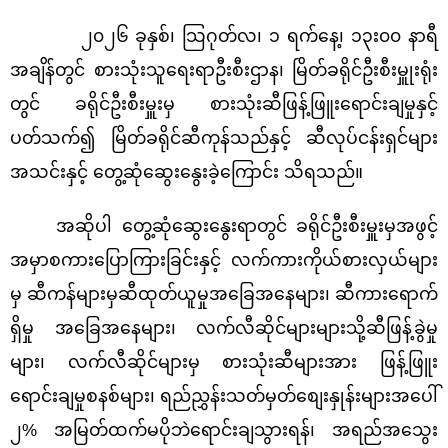
၂၀၂၆ ခုနှစ်၊ သြဂုတ်လ၊ ၁ ရက်နေ့၊ ၁၃း၀၀ နာရီ
အချိန်တွင် စားသုံးသူရေးရာဦးစီးဌာန၊ မြိတ်ခရိုင်ဦးစီးမှူုးရုံး
တွင် ခရိုင်ဦးစီးမှူးမှ စားသုံးဆီဖြန့်ဖြူးရောင်းချမှုနှင့်
ပတ်သက်၍ မြိတ်ခရိုင်ဆီကုန်သည်နှင့် ဆီလုပ်ငန်းရှင်များ
အသင်းနှင့် တွေ့ဆုံဆွေးနွေးခဲ့ကြောင်း သိရသည်။
အဆိုပါ တွေ့ဆုံဆွေးနွေးရာတွင် ခရိုင်ဦးစီးမှူးမှအဖွင့်
အမှာစကားပြောကြားခြင်းနှင့် လက်ကားကိုယ်စားလှယ်များ
မှ ဆီကန်များမှဆီထုတ်ယူမှုအခြေအနေများ၊ ဆီကားရောက်
ရှိမှု အခြေအနေများ၊ လက်လီဆိုင်များများသို့ဆီဖြန့်ခွဲမှု
များ၊ လက်လီဆိုင်များမှ စားသုံးဆီများအား ဖြန့်ဖြူး
ရောင်းချမှုစနစ်များ၊ ရည်ညွှန်းသတ်မှတ်စျေးနှုန်းများအပေါ်
၂
% အမြတ်ထက်မပိုဘဲရောင်းချသွားရန်၊ အရည်အသွေး