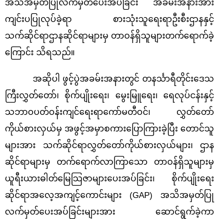
အသိအမှတ်ပြုလက်မှတ်ပေးအပ်ခြင်း အခမ်းအနားအား
ကျင်းပပြုလုပ်ခဲ့ရာ စားသုံးသူရေးရာဦးစီးဌာနနှင့်
သက်ဆိုင်ရာဌာနဆိုင်ရာများမှ တာဝန်ရှိသူများတက်ရောက်ခဲ့
ကြောင်း သိရသည်။
အဆိုပါ ဖွင့်ပွဲအခမ်းအနားတွင် တနင်္သာရီတိုင်းဒေသ
ကြီးလွှတ်တော်၊ စိုက်ပျိုးရေး၊ မွေးမြူရေး၊ ရေလုပ်ငန်းနှင့်
သဘာဝပတ်ဝန်းကျင်ရေးရာကော်မတီဝင်၊ လွှတ်တော်
ကိုယ်စားလှယ်မှ အဖွင့်အမှာစကားပြောကြားခဲ့ပြီး တောင်သူ
များအား သက်ဆိုင်ရာလွှတ်တော်ကိုယ်စားလှယ်များ၊ ဌာန
ဆိုင်ရာများမှ တက်ရောက်လာကြာသော တာဝန်ရှိသူများမှ
ယူရီးယားဓါတ်မြေသြဇာများပေးအပ်ခြင်း၊ စိုက်ပျိုးရေး
ဆိုင်ရာအလေ့အကျင့်ကောင်းများ (
GAP) အသိအမှတ်ပြု
လက်မှတ်ပေးအပ်ခြင်းများအား ဆောင်ရွက်ခဲ့ကာ