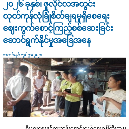
စိတ်ဝင်စားမှုအဆိုပြုလွှာ (expression of interest -eoi) ခေါ်ယူခြင်း
၂၀၂၆ ခုနှစ်၊ ဇူလိုင်လအတွင်း
ထုတ်ကုန်လုံခြုံစိတ်ချရမှုရှိစေရေး
ဈေးကွက်စောင့်ကြည့်စစ်ဆေးခြင်း
ဆောင်ရွက်နိုင်မှုအခြေအနေ
သတင်းနှင့် လှုပ်ရှားမှုများ
စီးပွားရေးနှင့်ကူးသန်းရောင်းဝယ်ရေးဝန်ကြီးဌာန၊