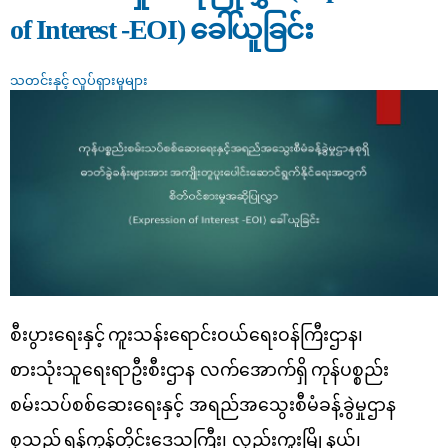
of Interest -EOI) ခေါ်ယူခြင်း
သတင်းနှင့် လှုပ်ရှားမှုများ
စီးပွားရေးနှင့်
ကူးသန်းရောင်းဝယ်ရေးဝန်ကြီးဌာန၊
စားသုံးသူရေးရာဦးစီးဌာန လက်အောက်ရှိ
ကုန်ပစ္စည်း
စမ်းသပ်စစ်ဆေးရေးနှင့် အရည်အသွေးစီမံခန့်ခွဲမှုဌာန
စု
သည်
ရန်ကုန်တိုင်းဒေသကြီး၊ လှည်းကူးမြို့နယ်၊