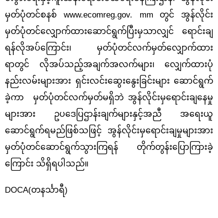
မှတ်ပုံတင်စနစ် www.ecomreg.gov. mm
တွင် အွန်လိုင်း
မှတ်ပုံတင်လျှောက်ထားဆောင်ရွက်ပြီးမှသာလျှင် ရောင်းချ
ရန်လိုအပ်ကြောင်း၊ မှတ်ပုံတင်လက်မှတ်လျှောက်ထား
ရာတွင် လိုအပ်သည့်အချက်အလက်များ၊ လျှေက်ထားပုံ
နည်းလမ်းများအား ရှင်းလင်းဆွေးနွေးခြင်းများ ဆောင်ရွက်
ခဲ့ကာ မှတ်ပုံတင်လက်မှတ်မရှိဘဲ အွန်လိုင်းမှရောင်းချနေမှု
များအား ဥပဒေပြဌာန်းချက်များနှင့်အညီ အရေးယူ
ဆောင်ရွက်ရမည်ဖြစ်သဖြင့် အွန်လိုင်းမှရောင်းချမှုများအား
မှတ်ပုံတင်ဆောင်ရွက်သွားကြရန် တိုက်တွန်းပြောကြားခဲ့
ကြောင်း သိရှိရပါသည်။
DOCA(တနင်္သာရီ)