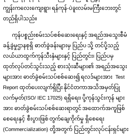
ကျွန်းကလေးကျေးရွာ၊
ရန်ကုန်-ပဲခူးလမ်းမကြီးဘေးတွင်
တည်ရှိပါသည်။
ကုန်ပစ္စည်းစမ်းသပ်စစ်ဆေးရေးနှင့်
အရည်အသွေးစီမံ
ခန့်ခွဲမှုဌာနစု
ရှိ ဓာတ်ခွဲခန်းများမှ ပြည်ပ
သို့ တင်ပို့သည့်
လယ်ယာထွက်ကုန်သီးနှံများနှင့် ပြည်တွင်း၊ ပြည်ပမှ
ထုတ်လုပ်တင်သွင်းသည့် စားသုံးဆီများ၏ အရည်အသွေး
များအား ဓာတ်ခွဲစမ်းသပ်စစ်ဆေး၍
ရလဒ်များအား
Test
Report
ထုတ်ပေးလျက်ရှိပြီး
နိုင်ငံတကာအသိအမှတ်ပြု
လက်မှတ်
(ISO/ IEC 17025)
ရရှိရေး၊
ပို့ကုန်သွင်းကုန် များ
အား ဓာတ်ခွဲစမ်းသပ်စစ်ဆေးရာတွင်
အထောက်အကူဖြစ်
စေရေးနှင့်
စီးပွားဖြစ်
တွက်ချေကိုက်မှု ရှိစေရေး
(
Commercialization)
တို့အတွက် ပြည်တွင်းလုပ်ငန်းရှင်များ