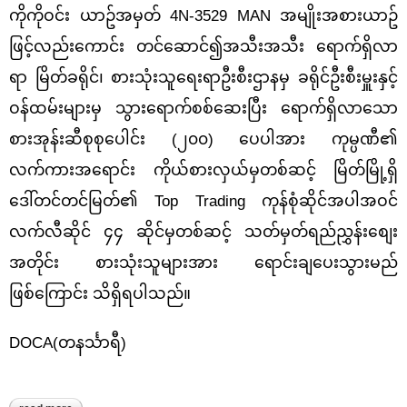
ကိုကိုဝင်း ယာဥ်အမှတ် 4N-3529 MAN အမျိုးအစားယာဥ်
ဖြင့်လည်းကောင်း တင်ဆောင်၍အသီးအသီး ရောက်ရှိလာ
ရာ မြိတ်ခရိုင်၊ စားသုံးသူရေးရာဦးစီးဌာနမှ ခရိုင်ဦးစီးမှူးနှင့်
ဝန်ထမ်းများမှ သွားရောက်စစ်ဆေးပြီး ရောက်ရှိလာသော
စားအုန်းဆီစုစုပေါင်း (၂၀၀) ပေပါအား ကုမ္ပဏီ၏
လက်ကားအ​ရောင်း ကိုယ်စားလှယ်မှတစ်ဆင့် မြိတ်မြို့ရှိ
ဒေါ်တင်တင်မြတ်၏ Top Trading ကုန်စုံဆိုင်အပါအဝင်
လက်လီဆိုင် ၄၄ ဆိုင်မှတစ်ဆင့် သတ်မှတ်ရည်ညွှန်းစျေး
အတိုင်း စားသုံးသူများအား ရောင်းချပေးသွားမည်
ဖြစ်ကြောင်း သိရှိရပါသည်။
DOCA(တနင်္သာရီ)