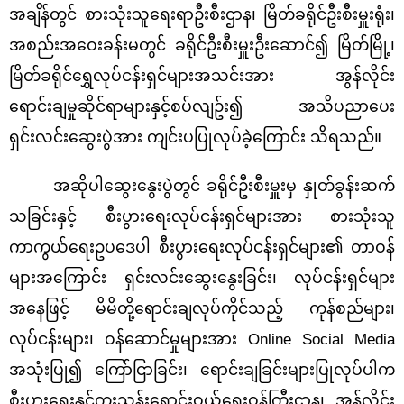
အချိန်တွင် စားသုံးသူရေးရာဦးစီးဌာန၊ မြိတ်ခရိုင်ဦးစီးမှူးရုံး၊
အစည်းအဝေးခန်းမတွင် ခရိုင်ဦးစီးမှူးဦးဆောင်၍ မြိတ်မြို့၊
မြိတ်ခရိုင်ရွှေလုပ်ငန်းရှင်များအသင်းအား အွန်လိုင်း
ရောင်းချမှုဆိုင်ရာများနှင့်စပ်လျဥ်း၍ အသိပညာပေး
ရှင်းလင်းဆွေးပွဲအား ကျင်းပပြုလုပ်ခဲ့ကြောင်း သိရသည်။
အဆိုပါဆွေးနွေးပွဲတွင် ခရိုင်ဦးစီးမှူးမှ နှုတ်ခွန်းဆက်
သခြင်းနှင့် စီးပွားရေးလုပ်ငန်းရှင်များအား စားသုံးသူ
ကာကွယ်ရေးဥပဒေပါ စီးပွားရေးလုပ်ငန်းရှင်များ၏ တာဝန်
များအကြောင်း ရှင်းလင်းဆွေးနွေးခြင်း၊ လုပ်ငန်းရှင်များ
အနေဖြင့် မိမိတို့ရောင်းချလုပ်ကိုင်သည့် ကုန်စည်များ၊
လုပ်ငန်းများ၊ ဝန်ဆောင်မှုများအား
Online Social Media
အသုံးပြု၍ ကြော်ငြာခြင်း၊ ရောင်းချခြင်းများပြုလုပ်ပါက
စီးပွားရေးနှင့်ကူးသန်းရောင်းဝယ်ရေးဝန်ကြီးဌာန၊ အွန်လိုင်း