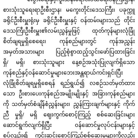
စားသုံးသူရေးရာဦးစီးဌာန၊ မကွေးတိုင်းဒေသ
ကြီး၊ ပခုက္ကူ
ခရိုင်ဦးစီးမှူးရုံးမှ ခရိုင်ဦးစီးမှူးနှင့် ဝန်ထမ်းများသည် တိုင်း
ဒေသကြီးဦးစီးမှူး၏လမ်းညွှန်မှုဖြင့်
ထုတ်ကုန်များလုံခြုံ
စိတ်ချရမှုရှိစေရေး၊ ကုန်စည်များတွင် ကုန်အညွှန်း
အမှတ်အသားများ ပြည့်စုံစွာထည့်သွင်းဖော်ပြထားခြင်း
ရှိ
/
မရှိ၊ စားသုံးသူများ နေ့စဉ်အသုံးပြုလျက်ရှိသော
ကုန်စည်နှင့်ဝန်ဆောင်မှုများဘေးအန္တရာယ်ကင်းရှင်းပြီး
လုံခြုံစိတ်ချရမှုရှိစေရန် ရည်ရွယ်၍ လစဉ်သတ်မှတ်ထား
သော ဦးစားပေးကုန်စည်အမျိုးမျိုးနှင့် အခြားကုန်စည်များ
ကို သတ်မှတ်စံချိန်စံညွှန်းများ၊ ညွှန်ကြားချက်များနှင့် ကိုက်
ညီ မှုရှိ
/
မရှိ ဈေးကွက်စောင့်ကြည့် စစ်ဆေးခြင်းများ
ဆောင်ရွက်လျက်ရှိပြီး ဝန်ဆောင်မှုလုပ်ငန်းများနှင့်
စပ်လျဉ်း၍ ကွင်းဆင်းစောင့်ကြည့်စစ်ဆေးမှုများကိုလည်း