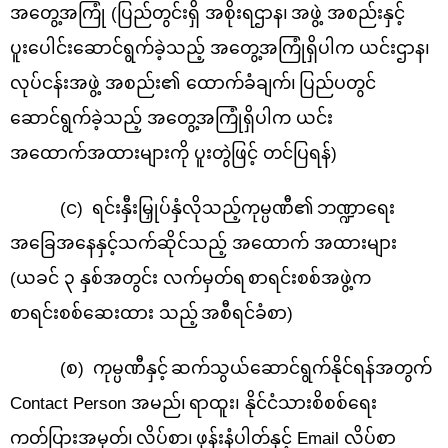
အတွေ့အကြုံ
(
ပြည်တွင်းရှိ အစိုးရဌာန၊
အဖွဲ့ အစည်းနှင့်
ပူးပေါင်းဆောင်ရွက်ခဲ့သည့် အတွေ့အကြုံရှိပါက ယင်းဌာန၊
လုပ်ငန်းအဖွဲ့ အစည်း၏ ထောက်ခံချက်၊
ပြည်ပတွင်
ဆောင်ရွက်ခဲ့သည့် အတွေ့အကြုံရှိပါက ယင်း
အထောက်အထားများကို ပူးတွဲဖြင့် တင်ပြရန်)
(
င)
ရင်းနှီးမြှုပ်နှံလိုသည့်ကုမ္ပဏီ၏
ဘဏ္ဍာရေး
အခြေအနေနှင့်သက်ဆိုင်သည့် အထောက် အထားများ
(ယခင် ၃ နှစ်အတွင်း လက်မှတ်ရ
စာရင်းစစ်အဖွဲ့က
စာရင်းစစ်ဆေးထား သည့်
အစီရင်ခံစာ)
(
စ)
ကုမ္ပဏီနှင့်
ဆက်သွယ်ဆောင်ရွက်နိုင်ရန်အတွက်
Contact Person
အမည်၊
ရာထူး၊ နိုင်ငံသားစိစစ်ရေး
ကတ်ပြားအမှတ်၊
လိပ်စာ၊
ဖုန်းနံပါတ်နှင့်
Email
လိပ်စာ