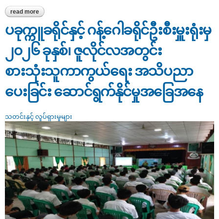
read more
about ပခုက္ကူခရိုင်နှင့် ဂန့်ဂေါခရိုင်ဦးစီးမှူးရုံးမှ ၂၀၂၆ ခုနှစ်၊ ဇူလိုင်လ
အတွင်း လုပ်ငန်းရှင်များနှင့်တွေ့ဆုံခြင်း ဆောင်ရွက်နိုင်မှုအခြေအနေ
ပခုက္ကူခရိုင်နှင့် ဂန့်ဂေါခရိုင်ဦးစီးမှူးရုံးမှ
၂၀၂၆ ခုနှစ်၊ ဇူလိုင်လအတွင်း
စားသုံးသူကာကွယ်ရေး အသိပညာ
ပေးခြင်း ဆောင်ရွက်နိုင်မှုအခြေအနေ
သတင်းနှင့် လှုပ်ရှားမှုများ