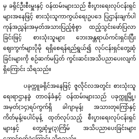
မှ ခရိုင်ဦးစီးမှူးနှင့် ဝန်ထမ်းများသည် စီးပွားရေးလုပ်ငန်းရှင်
များအနေဖြင့် စားသုံးသူကာကွယ်ရေးဥပဒေ ပြဌာန်းချက်ပါ
ကုန်အညွှန်းအမှတ်အသားပြည့်စုံစွာ ထည့်သွင်းဖော်ပြလာ
ခြင်းဖြင့် စားသုံးသူများ ဘေးအန္တရာယ်ကင်းရှင်းပြီး
ဈေးကွက်များပိုမို ရရှိစေရန်ရည်ရွယ်၍ လုပ်ငန်းရှင်တွေ့ဆုံ
ခြင်းများကို စဉ်ဆက်မပြတ် ကွင်းဆင်းအသိပညာပေးလျက်
ရှိကြောင်း သိရသည်။
ပခုက္ကူခရိုင်အနေဖြင့် ဇူလိုင်လအတွင်း စားသုံးသူ
ရေးရာဌာနခွဲ တာဝန်ခံနှင့် ဝန်ထမ်းများသည် ပခုက္ကူမြို့၊
အမှတ်(၁၄)ရပ်ကွက်ရှိ ခါဂျာမုန့်၊ အသားတုကြော်နှင့်
ကိတ်မုန့်/ပေါင်မုန့် ထုတ်လုပ်သည့် စီးပွားရေးလုပ်ငန်းရှင်
များနှင့် တွေ့ဆုံမှု(၃)ကြိမ် အသိပညာပေးခြင်းများ
ဆောင်ရွက်ခဲ့ကြောင်း သိရသည်။