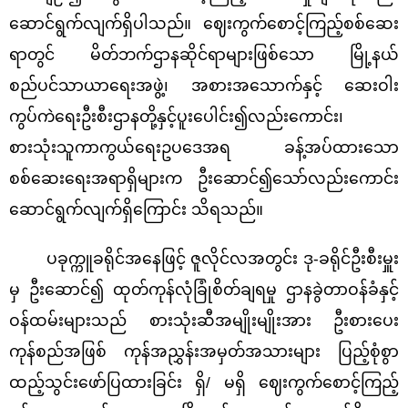
ဆောင်ရွက်လျက်ရှိပါသည်။ ဈေးကွက်စောင့်ကြည့်စစ်ဆေး
ရာတွင် မိတ်ဘက်ဌာနဆိုင်ရာများဖြစ်သော မြို့နယ်
စည်ပင်သာယာရေးအဖွဲ့၊ အစားအသောက်နှင့် ဆေးဝါး
ကွပ်ကဲရေးဦးစီးဌာနတို့နှင့်ပူးပေါင်း၍လည်းကောင်း၊
စားသုံးသူကာကွယ်ရေးဥပဒေအရ ခန့်အပ်ထားသော
စစ်ဆေးရေးအရာရှိများက ဦးဆောင်၍သော်လည်းကောင်း
ဆောင်ရွက်လျက်ရှိကြောင်း သိရသည်။
ပခုက္ကူခရိုင်အနေဖြင့် ဇူလိုင်လအတွင်း ဒု-ခရိုင်ဦးစီးမှူး
မှ ဦးဆောင်၍ ထုတ်ကုန်လုံခြုံစိတ်ချရမှု ဌာနခွဲတာဝန်ခံနှင့်
ဝန်ထမ်းများသည် စားသုံးဆီအမျိုးမျိုးအား ဦးစားပေး
ကုန်စည်အဖြစ် ကုန်အညွှန်းအမှတ်အသားများ ပြည့်စုံစွာ
ထည့်သွင်းဖော်ပြထားခြင်း ရှိ
/
မရှိ ဈေးကွက်စောင့်ကြည့်