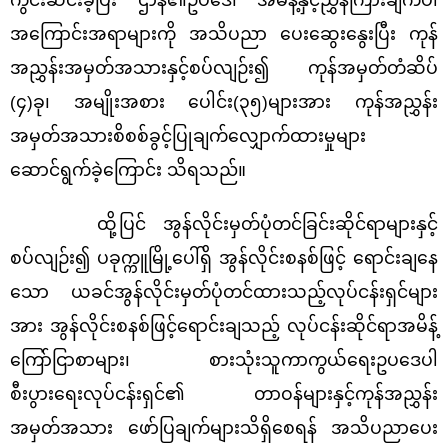
အကြောင်းအရာများကို အသိပညာ ပေးဆွေးနွေးပြီး ကုန်
အညွှန်းအမှတ်အသားနှင့်စပ်လျဉ်း၍ ကုန်အမှတ်တံဆိပ်
(၄)ခု၊ အမျိုးအစား ပေါင်း(၃၅)များအား ကုန်အညွှန်း
အမှတ်အသားစိစစ်ခွင့်ပြုချက်လျှောက်ထားမှုများ
ဆောင်ရွက်ခဲ့ကြောင်း သိရသည်။
ထို့ပြင် အွန်လိုင်းမှတ်ပုံတင်ခြင်းဆိုင်ရာများနှင့်
စပ်လျဉ်း၍ ပခုက္ကူမြို့ပေါ်ရှိ အွန်လိုင်းစနစ်ဖြင့် ရောင်းချနေ
သော ယခင်အွန်လိုင်းမှတ်ပုံတင်ထားသည့်လုပ်ငန်းရှင်များ
အား အွန်လိုင်းစနစ်ဖြင့်ရောင်းချ
သည့် လုပ်ငန်းဆိုင်ရာအမိန့်
ကြော်ငြာစာများ၊ စားသုံးသူကာကွယ်ရေးဥပဒေပါ
စီးပွားရေးလုပ်ငန်းရှင်၏ တာဝန်
များ
နှင့်ကုန်အညွှန်း
အမှတ်အသား ဖော်ပြချက်များသိရှိစေရန်
အသိပညာပေး