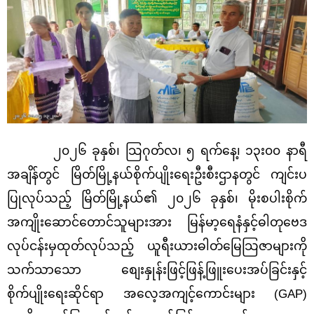
၂၀၂၆ ခုနှစ်၊ သြဂုတ်လ၊ ၅ ရက်နေ့၊ ၁၃း၀၀ နာရီ
အချိန်တွင် မြိတ်မြို့နယ်စိုက်ပျိုးရေးဦးစီးဌာနတွင် ကျင်းပ
ပြုလုပ်သည့် မြိတ်မြို့နယ်၏ ၂၀၂၆ ခုနှစ်၊ မိုးစပါးစိုက်
အကျိုးဆောင်တောင်သူများအား မြန်မာ့ရေနံနှင့်ဓါတုဗေဒ
လုပ်ငန်းမှထုတ်လုပ်သည့် ယူရီးယားဓါတ်မြေသြဇာများကို
သက်သာသော စျေးနှုန်းဖြင့်ဖြန့်ဖြူးပေးအပ်ခြင်းနှင့်
စိုက်ပျိုးရေးဆိုင်ရာ အလေ့အကျင့်ကောင်းများ (
GAP)