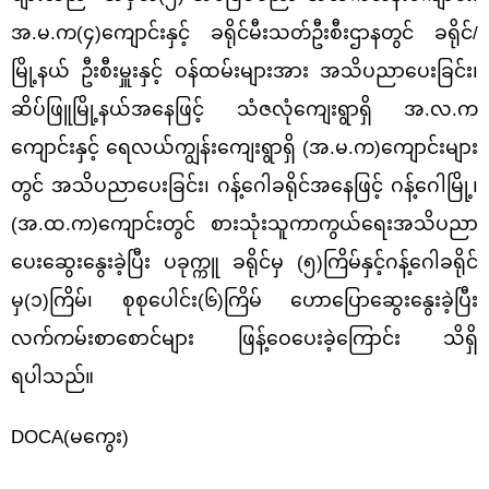
အ.မ.က(၄)ကျောင်းနှင့် ခရိုင်မီးသတ်ဦးစီးဌာန
တွင်
ခရိုင်/
မြို့နယ် ဦးစီးမှူးနှင့် ဝန်ထမ်းများအား အသိပညာပေးခြင်း၊
ဆိပ်ဖြူမြို့နယ်အနေဖြင့် သံဇလုံကျေးရွာရှိ အ.လ.က
ကျောင်းနှင့် ရေလယ်ကျွန်းကျေးရွာရှိ (အ.မ.က)ကျောင်းများ
တွင် အသိပညာပေးခြင်း၊ ဂန့်ဂေါခရိုင်အနေဖြင့် ဂန့်ဂေါမြို့၊
(အ.ထ.က)ကျောင်းတွင် စားသုံးသူကာကွယ်ရေးအသိပညာ
ပေးဆွေးနွေးခဲ့ပြီး ပခုက္ကူ ခရိုင်မှ (၅)ကြိမ်နှင့်ဂန့်ဂေါခရိုင်
မှ(၁)ကြိမ်၊ စုစုပေါင်း(၆)ကြိမ် ဟောပြောဆွေးနွေးခဲ့ပြီး
လက်ကမ်းစာစောင်များ ဖြန့်ဝေပေးခဲ့
ကြောင်း သိရှိ
ရ
ပါသည်။
DOCA(မကွေး)