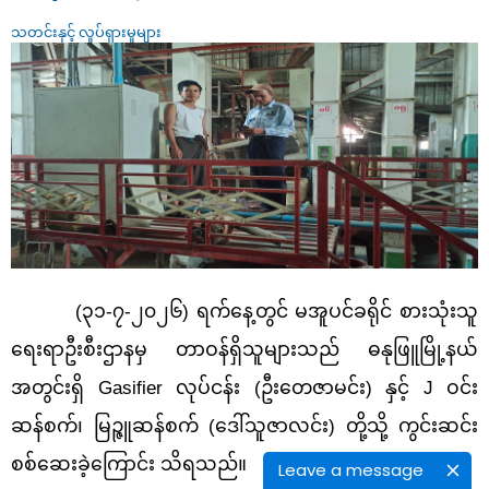
သတင်းနှင့် လှုပ်ရှားမှုများ
(၃၁-၇-၂၀၂၆) ရက်နေ့တွင် မအူပင်ခရိုင် စားသုံးသူ
ရေးရာဦးစီးဌာနမှ တာဝန်ရှိသူများသည် ဓနုဖြူမြို့နယ်
အတွင်းရှိ
Gasifier လုပ်ငန်း (ဦးတေဇာမင်း) နှင့် J ဝင်း
ဆန်စက်၊ မြဉ္ဇူဆန်စက် (ဒေါ်သူဇာလင်း) တို့သို့ ကွင်းဆင်း
စစ်ဆေးခဲ့ကြောင်း သိရသည်။
Leave a message