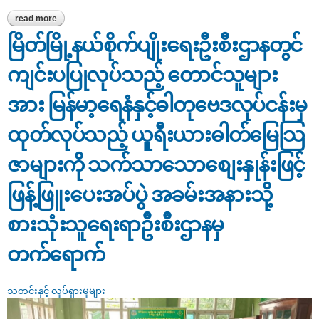
read more
about ပခုက္ကူခရိုင်နှင့် ဂန့်ဂေါခရိုင်ဦးစီးမှူးရုံးမှ ၂၀၂၆ ခုနှစ်၊ ဇူလိုင်လ
အတွင်း စားသုံးသူကာကွယ်ရေး အသိပညာပေးခြင်း ဆောင်ရွက်နိုင်မှု
အခြေအနေ
မြိတ်မြို့နယ်စိုက်ပျိုးရေးဦးစီးဌာနတွင်
ကျင်းပပြုလုပ်သည့် တောင်သူများ
အား မြန်မာ့ရေနံနှင့်ဓါတုဗေဒလုပ်ငန်းမှ
ထုတ်လုပ်သည့် ယူရီးယားဓါတ်မြေသြ
ဇာများကို သက်သာသောစျေးနှုန်းဖြင့်
ဖြန့်ဖြူးပေးအပ်ပွဲ အခမ်းအနားသို့
စားသုံးသူရေးရာဦးစီးဌာနမှ
တက်‌ရောက်
သတင်းနှင့် လှုပ်ရှားမှုများ