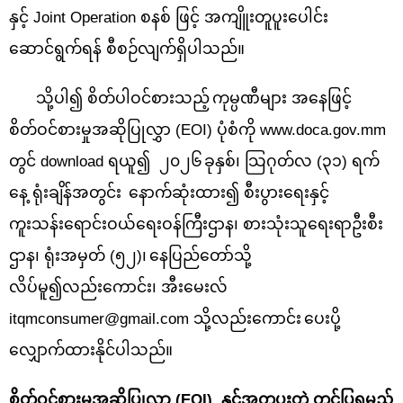
နှင့်
Joint Operation စနစ် ဖြင့် အကျိူးတူပူးပေါင်း
ဆောင်ရွက်
ရန် စီစဉ်လျက်ရှိပါသည်။
သို့ပါ၍ စိတ်ပါဝင်စားသည့်
ကုမ္ပဏီများ အနေဖြင့်
စိတ်ဝင်စားမှုအဆိုပြုလွှာ
(EOI)
ပုံစံကို
www.doca.gov.mm
တွင် download ရယူ၍ ၂၀၂၆
ခုနှစ်၊ သြဂုတ်လ (၃၁) ရက်
နေ့ ရုံးချိန်အတွင်း
နောက်ဆုံးထား၍ စီးပွားရေးနှင့်
ကူးသန်းရောင်းဝယ်ရေးဝန်ကြီးဌာန၊ စားသုံးသူရေးရာဦးစီး
ဌာန၊ ရုံးအမှတ် (၅၂)၊
နေပြည်တော်သို့
လိပ်မူ၍လည်းကောင်း၊ အီးမေးလ်
itqmconsumer@gmail.com
သို့လည်းကောင်း
ပေးပို့
လျှောက်ထားနိုင်ပါသည်။
စိတ်ဝင်စားမှုအဆိုပြုလွှာ
(EOI)
နှင့်အတူပူးတွဲ တင်ပြရမည့်