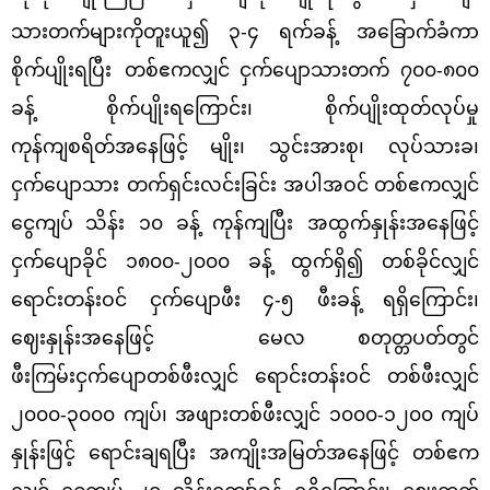
သားတက်များကိုတူးယူ၍ ၃-၄ ရက်ခန့် အခြောက်ခံကာ
စိုက်ပျိုးရပြီး တစ်ဧကလျှင်
ငှက်ပျောသားတက်
၇၀၀
-
၈၀၀
ခန့်
စိုက်ပျိုးရကြောင်း၊ စိုက်ပျိုးထုတ်လုပ်မှု
ကုန်ကျစရိတ်
အနေဖြင့်
မျိုး၊ သွင်းအားစု၊ လုပ်သားခ၊
ငှက်ပျောသား တက်ရှင်းလင်းခြင်း
အပါအဝင်
တစ်ဧကလျှင်
ငွေကျပ်
သိန်း ၁၀ ခန့်
ကုန်ကျပြီး အထွက်နှုန်းအနေဖြင့်
ငှက်ပျောခိုင် ၁၈၀၀-၂၀၀၀ ခန့် ထွက်ရှိ၍ တစ်ခိုင်လျှင်
ရောင်းတန်းဝင် ငှက်ပျောဖီး ၄-၅ ဖီးခန့် ရရှိကြောင်း၊
ဈေးနှုန်းအနေဖြင့် မေလ စတုတ္တပတ်တွင်
ဖီးကြမ်းငှက်ပျောတစ်ဖီးလျှင် ရောင်းတန်းဝင် တစ်ဖီးလျှင်
၂၀၀၀-၃၀၀၀ ကျပ်၊ အဖျားတစ်ဖီးလျှင် ၁၀၀၀-၁၂၀၀ ကျပ်
နှုန်းဖြင့် ရောင်းချရပြီး အကျိုးအမြတ်အနေဖြင့် တစ်ဧက