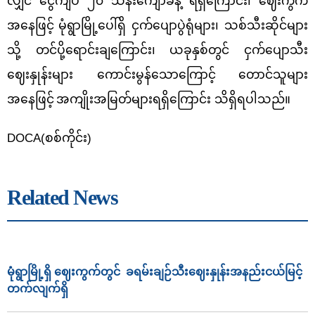
လျှင် ငွေကျပ် ၂၀ သိန်းကျော်ခန့် ရရှိကြောင်း၊ ဈေးကွက်
အနေဖြင့်
မုံရွာမြို့ပေါ်ရှိ ငှက်‌ပျောပွဲရုံများ၊ သစ်သီးဆိုင်များ
သို့ တင်ပို့ရောင်းချကြောင်း၊ ယခုနှစ်တွင် ငှက်ပျောသီး
ဈေးနှုန်းများ ကောင်းမွန်သောကြောင့်
တောင်သူများ
အနေဖြင့်
အကျိုးအမြတ်
များရရှိကြောင်း သိရှိရပါသည်။
DOCA(စစ်ကိုင်း)
Related News
မုံရွာမြို့ရှိ ဈေးကွက်တွင် ခရမ်းချဉ်သီးဈေးနှုန်းအနည်းငယ်မြင့်
တက်လျက်ရှိ