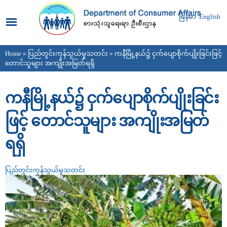
Skip to
main
မြန်မာ
English
content
Home
»
ပြည်တွင်းကုန်သွယ်မှုသတင်း
» ကနီမြို့နယ်၌ ငှက်ပျောစိုက်ပျိုးခြင်းဖြင့်
You are here
တောင်သူများ အကျိုးအမြတ်ရရှိ
ကနီမြို့နယ်၌ ငှက်ပျောစိုက်ပျိုးခြင်း
ဖြင့် တောင်သူများ အကျိုးအမြတ်
ရရှိ
ပြည်တွင်းကုန်သွယ်မှုသတင်း