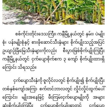
စစ်ကိုင်းတိုင်းဒေသကြီး၊
ကနီမြို့နယ်တွင် နှမ်း၊ ပဲမျိုး
စုံ၊ ပန်းမျိုးစုံနှင့် စားဖိုဆောင်သီးနှံများ စိုက်ပျိုးသည့်အပြင်
ဥယျာဉ်ခြံမြေသီးနှံများကိုလည်း စီးပွားဖြစ်စိုက်ပျိုးကြပြီး
ကနီမြို့နယ်တွင် ငှက်ပျောစိုက်ဧက ၃
ကျော် စိုက်ပျိုးထားရှိ
ကြောင်း သိရသည်။
ငှက်ပျောသီးနှံကို
ဇူလိုင်လတွင် စိုက်ပျိုး၍ စိုက်ပျိုးပြီး
တစ်နှစ်ကျော်အကြာ
စက်တင်ဘာလတွင်
လှိုင်လှိုင်ထွက်ပေါ်
ကြောင်း၊
မျိုးအနေဖြင့်
ဖီးကြမ်းငှက်ပျောမျိုးကို
အများ
ဆုံး
စိုက်ပျိုးကြပြီး
ငှက်ပျော
စိုက်ပျိုးရာတွင် ငှက်ပျော