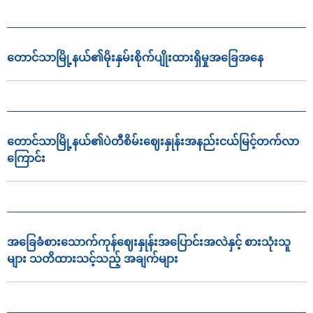
တောင်သာမြို့နယ်၏မိုးနှမ်းစိုက်ပျိုးထားရှိမှုအခြေအနေ
တောင်သာမြို့နယ်၏ပဲတီစိမ်းဈေးနှုန်းအနည်းငယ်မြင့်တက်လာ
ကြောင်း
အခြေခံစားသောက်ကုန်ဈေးနှုန်းအပြောင်းအလဲနှင့် စားသုံးသူ
များ သတိထားသင့်သည့် အချက်များ