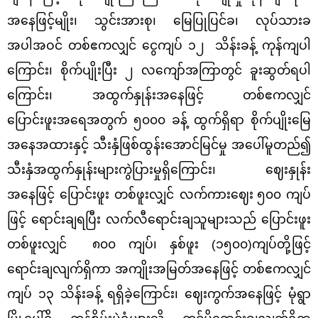
အနေဖြင့်မျိုး၊ သွင်းအားစု၊ မြေပြုပြင်ခ၊ လုပ်သားခ
အပါအဝင် တစ်ဧကလျှင် ငွေကျပ် ၁၂ သိန်းခန့်
ကုန်ကျပါ
ကြောင်း၊ စိုက်ပျိုးပြီး ၂ လကျော်အကြာတွင် ခူးဆွတ်ရပါ
ကြောင်း၊
အထွက်နှုန်းအနေဖြင့် တစ်ဧကလျှင်
ပြောင်းဖူး
အရေအတွက် ၅၀၀၀ ခန့် ထွက်ရှိရာ စိုက်ပျိုးမြေ
အနေအထားနှင့် သီးနှံဖြစ်ထွန်းအောင်မြင်မှု အပေါ်မူတည်၍
သီးနှံအထွက်နှုန်းများကွဲပြားမှုရှိကြောင်း၊ ဈေးနှုန်း
အနေဖြင့် ပြောင်းဖူး
တစ်ဖူးလျှင် လက်ကားဈေး
၅၀၀ ကျပ်
ဖြင့် ရောင်းချရပြီး လက်လီရောင်းချသူများသည် ပြောင်းဖူး
တစ်ဖူးလျှင် ၈၀၀ ကျပ်၊ နှစ်ဖူး (၁၅၀၀)ကျပ်တို့ဖြင့်
ရောင်းချလျက်ရှိကာ အကျိုးအမြတ်အနေဖြင့် တစ်ဧကလျှင်
ကျပ် ၁၃ သိန်းခန့် ရရှိခဲ့ကြောင်း၊ ဈေးကွက်အနေဖြင့် မုံရွာ