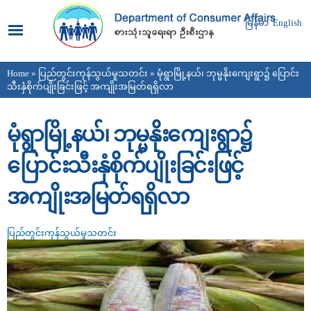
Skip to
main
မြန်မာ
English
content
Home
»
ပြည်တွင်းကုန်သွယ်မှုသတင်း
» မုံရွာမြို့နယ်၊ ဘုမ္မနိုးကျေးရွာ၌ ပြောင်း
You are here
သီးနှံစိုက်ပျိုးခြင်းဖြင့် အကျိုးအမြတ်ရရှိလာ
မုံရွာမြို့နယ်၊ ဘုမ္မနိုးကျေးရွာ၌
ပြောင်းသီးနှံစိုက်ပျိုးခြင်းဖြင့်
အကျိုးအမြတ်ရရှိလာ
ပြည်တွင်းကုန်သွယ်မှုသတင်း