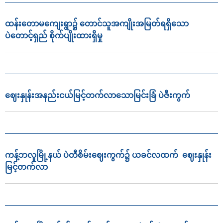
ထန်းတောမကျေးရွာ၌ တောင်သူအကျိုးအမြတ်ရရှိသော
ပဲတောင့်ရှည် စိုက်ပျိုးထားရှိမှု
ဈေးနှုန်းအနည်းငယ်မြင့်တက်လာသောမြင်းခြံ ပဲဇီးကွက်
ကန့်ဘလူမြို့နယ် ပဲတီစိမ်းဈေးကွက်၌ ယခင်လထက် ဈေးနှုန်း
မြင့်တက်လာ