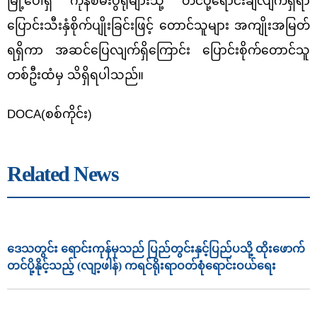
မြို့ပေါ်ရှိ ကုန်စိမ်းပွဲရုံများသို့ တင်ပို့ရောင်းချလျက်ရှိရာ
ပြောင်းသီးနှံစိုက်ပျိုးခြင်းဖြင့် တောင်သူများ အကျိုးအမြတ်
ရရှိကာ အဆင်ပြေလျက်ရှိကြောင်း ပြောင်းစိုက်တောင်သူ
တစ်ဦးထံမှ သိရှိရပါသည်။
DOCA(
စစ်ကိုင်း)
Related News
ဒေသတွင်း ရောင်းကုန်မှသည် ပြည်တွင်းနှင့်ပြည်ပသို့ ထိုးဖောက်
တင်ပို့နိုင့်သည့် (လျာ့ဖါန်) ကရင်ရိုးရာဝတ်စုံရောင်းဝယ်ရေး