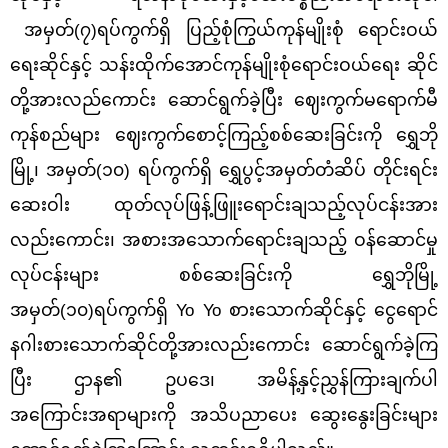
အမှတ်(၇)ရပ်ကွက်ရှိ ပြည့်စုံကြွယ်ကုန်မျိုးစုံ ရောင်းဝယ်
ရေးဆိုင်နှင့် သန်းထိုက်အောင်ကုန်မျိုးစုံရောင်းဝယ်ရေး ဆိုင်
တို့
အားလည်ကောင်း
ဆောင်ရွက်ခဲ့ပြီး
ဈေးကွက်မရောက်မီ
ကုန်စည်များ ဈေးကွက်စောင့်ကြည့်စစ်ဆေးခြင်းကို
ရွှေဘို
မြို့
၊ အမှတ်(၁၀) ရပ်ကွက်ရှိ ရွှေပွင့်အမှတ်တံဆိပ် တိုင်းရင်း
ဆေးဝါး ထုတ်လုပ်ဖြန့်ဖြူးရောင်းချသည့်လုပ်ငန်းအား
လည်းကောင်း၊ အစားအသောက်ရောင်းချသည့် ဝန်ဆောင်မှု
လုပ်ငန်းများ စစ်ဆေးခြင်းကို ရွှေဘိုမြို့
အမှတ်
(၁၀)ရပ်ကွက်ရှိ Yo Yo စားသောက်ဆိုင်နှင့် ငွေရောင်
နဂါးစားသောက်ဆိုင်တို့အားလည်းကောင်း ဆောင်ရွက်ခဲ့ကြ
ပြီး ဌာန၏ ဥပဒေ၊ အမိန့်နှင့်ညွှန်ကြားချက်ပါ
အကြောင်းအရာများကို
အသိပညာပေး ဆွေးနွေးခြင်းများ