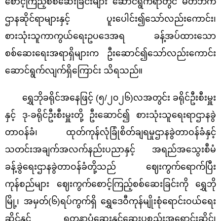
စောင့်ကြည့်စစ်ဆေးခြင်းများ ဆောင်ရွက်ရာတွင် မိတ်ဘက်
ဌာနဆိုင်ရာများနှင့် ပူးပေါင်း၍သော်လည်းကောင်း၊
စားသုံးသူကာကွယ်ရေးဥပဒေအရ ခန့်အပ်ထားသော
စစ်ဆေးရေးအရာရှိများက ဦးဆောင်၍သော်လည်းကောင်း
ဆောင်ရွက်လျက်ရှိကြောင်း သိရသည်။
ရွှေဘိုခရိုင်အနေဖြင့် (၅/၂၀၂၆)လအတွင်း ခရိုင်ဦးစီးမှူး
နှင့် ဒု
-
ခရိုင်ဦးစီးမှူးတို့ ဦးဆောင်၍ စားသုံးသူရေးရာဌာနခွဲ
တာဝန်ခံ၊ ထုတ်ကုန်လုံခြုံစိတ်ချရမှုဌာနခွဲတာဝန်ခံနှင့်
သတင်းအချက်အလက်နည်းပညာနှင့် အရည်အသွေးစီမံ
ခန့်ခွဲရေးဌာနခွဲတာဝန်ခံတို့သည် ဈေးကွက်ရောက်ပြီး
ကုန်စည်များ ဈေးကွက်စောင့်ကြည့်စစ်ဆေးခြင်းကို ရွှေဘို
မြို့၊
အမှတ်
(၆)ရပ်ကွက်ရှိ ရွှေဒေဝီကုန်မျိုးစုံရောင်းဝယ်ရေး
ဆိုင်နှင့် ရတနာပုံဆေးနှင့်ဆေးပစ္စည်းအရောင်းဆိုင်၊