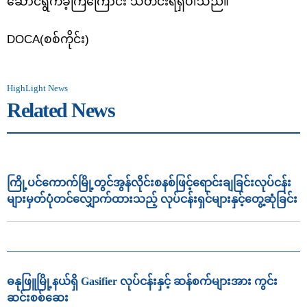
ဆောင်ရွက်ခဲ့ကြကြောင်း သတင်းရရှိပါသည်။
DOCA(စစ်ကိုင်း)
HighLight News
Related News
ကြို့ပင်ကောက်မြို့တွင်အွန်လိုင်းစနစ်ဖြင့်ရောင်းချခြင်းလုပ်ငန်း
များမှတ်ပုံတင်လျှောက်ထားသည့် လုပ်ငန်းရှင်များနှင့်တွေ့ဆုံခြင်း
ဓနုဖြူမြို့နယ်ရှိ Gasifier လုပ်ငန်းနှင့် ဆန်စက်များအား ကွင်း
ဆင်းစစ်ဆေး