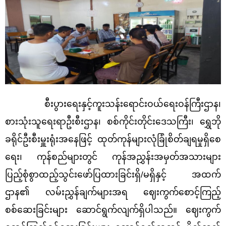
စီးပွားရေးနှင့်ကူးသန်းရောင်းဝယ်ရေးဝန်ကြီးဌာန၊
စားသုံးသူရေးရာဦးစီးဌာန၊ စစ်ကိုင်းတိုင်းဒေသကြီး၊ ရွှေဘို
ခရိုင်ဦးစီးမှူးရုံးအနေဖြင့် ထုတ်ကုန်များလုံခြုံစိတ်ချရမှုရှိစေ
ရေး၊ ကုန်စည်များတွင် ကုန်အညွှန်းအမှတ်အသားများ
ပြည့်စုံစွာထည့်သွင်းဖော်ပြထားခြင်းရှိ/မရှိနှင့် အထက်
ဌာန၏ လမ်းညွှန်ချက်များအရ
ဈေးကွက်စောင့်ကြည့်
စစ်ဆေးခြင်းများ
ဆောင်ရွက်လျက်ရှိပါသည်။ ဈေးကွက်