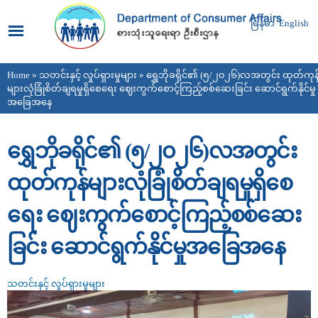
Skip to
main
မြန်မာ
English
content
Home
»
သတင်းနှင့် လှုပ်ရှားမှုများ
» ရွှေဘိုခရိုင်၏ (၅/၂၀၂၆)လအတွင်း ထုတ်ကုန
You are here
များလုံခြုံစိတ်ချရမှုရှိစေရေး ဈေးကွက်စောင့်ကြည့်စစ်ဆေးခြင်း ဆောင်ရွက်နိုင်မှု
အခြေအနေ
ရွှေဘိုခရိုင်၏ (၅/၂၀၂၆)လအတွင်း
ထုတ်ကုန်များလုံခြုံစိတ်ချရမှုရှိစေ
ရေး ဈေးကွက်စောင့်ကြည့်စစ်ဆေး
ခြင်း ဆောင်ရွက်နိုင်မှုအခြေအနေ
သတင်းနှင့် လှုပ်ရှားမှုများ