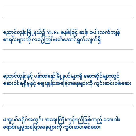
ညောင်တုန်းမြို့နယ်၌ MyRo စနစ်ဖြင့် ဆန်၊ စပါးလက်ကျန်
စာရင်းများကို လစဉ်ကြပ်မတ်ဆောင်ရွက်လျက်ရှိ
ညောင်တုန်းနှင့် ပန်းတနော်မြို့နယ်များရှိ ဆေးဆိုင်များတွင်
ဆေးဝါးရရှိမှုနှင့် ဈေးနှုန်းအခြေအနေများကို ကွင်းဆင်းစစ်ဆေး
မအူပင်ခရိုင်အတွင်း အရေးကြီးကုန်စည်ဖြစ်သည့် ဆေးဝါး
ရောင်းချမှုအခြေအနေများကို ကွင်းဆင်းစစ်ဆေး