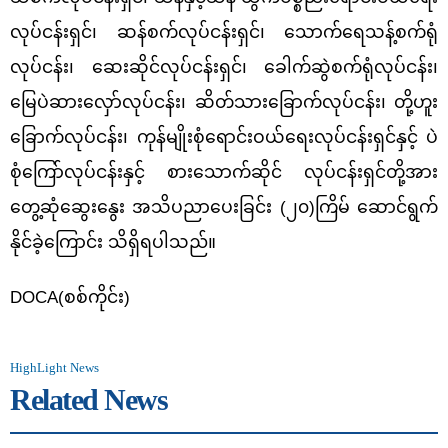
လုပ်ငန်းရှင်၊ ဆန်စက်လုပ်ငန်းရှင်၊ သောက်ရေသန့်စက်ရုံ
လုပ်ငန်း၊ ဆေးဆိုင်လုပ်ငန်းရှင်၊ ခေါက်ဆွဲစက်ရုံလုပ်ငန်း၊
မြေပဲဆားလှော်လုပ်ငန်း၊ ဆိတ်သားခြောက်လုပ်ငန်း၊ တို့ဟူး
ခြောက်လုပ်ငန်း၊ ကုန်မျိုးစုံရောင်းဝယ်ရေးလုပ်ငန်းရှင်နှင့် ပဲ
စုံကြော်လုပ်ငန်းနှင့် စားသောက်ဆိုင် လုပ်ငန်းရှင်တို့အား
တွေ့ဆုံဆွေးနွေး အသိပညာပေးခြင်း (၂၀)ကြိမ် ဆောင်ရွက်
နိုင်ခဲ့ကြောင်း သိရှိရပါသည်။
DOCA(စစ်ကိုင်း)
HighLight News
Related News