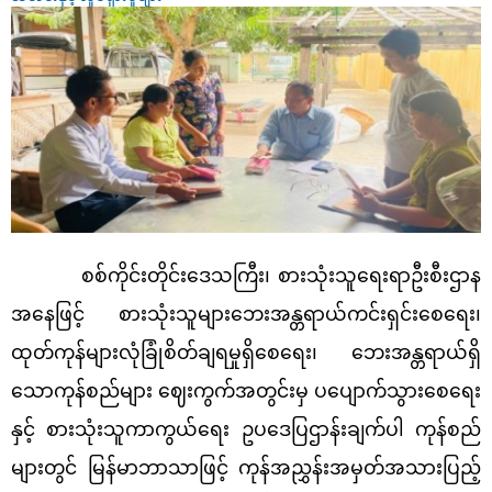
စစ်ကိုင်းတိုင်းဒေသကြီး၊ စားသုံးသူရေးရာဦးစီးဌာန
အနေဖြင့် စားသုံးသူများဘေးအန္တရာယ်ကင်းရှင်းစေရေး၊
ထုတ်ကုန်များလုံခြုံစိတ်ချရမှုရှိစေရေး၊ ဘေးအန္တရာယ်ရှိ
သောကုန်စည်များ ဈေးကွက်အတွင်းမှ ပပျောက်သွားစေရေး
နှင့် စားသုံးသူကာကွယ်ရေး ဥပဒေပြဌာန်းချက်ပါ ကုန်စည်
များတွင် မြန်မာဘာသာဖြင့် ကုန်အညွှန်းအမှတ်အသားပြည့်