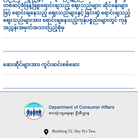
တစ်ဆင့်ခံဖြန့်ဖြူးရောင်းချသည့် ဈေးသည်များ၊ ဆိုင်ခန်းများ
ဖြင့် ရောင်းချနေသည့် ဈေးသည်များနှင့် ခြင်းဆွဲ ရောင်းချသည့်
ဈေးသည်များအား ရောင်းချနေသည့်ကုန်ပစ္စည်းများတွင် ကုန်
အညွှန်းအမှတ်အသားပြည့်စုံမှ
ဆေးဆိုင်များအား ကွင်းဆင်းစစ်ဆေး
Building 52, Nay Pyi Taw,