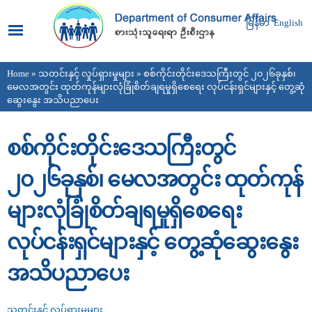
Skip to
main
မြန်မာ
English
content
Home
»
သတင်းနှင့် လှုပ်ရှားမှုများ
» စစ်ကိုင်းတိုင်းဒေသကြီးတွင် ၂၀၂၆ခုနှစ်၊
You are here
မေလအတွင်း ထုတ်ကုန်များလုံခြုံစိတ်ချရမှုရှိစေရေး လုပ်ငန်းရှင်များနှင့် တွေ့ဆုံ
ဆွေးနွေး အသိပညာပေး
စစ်ကိုင်းတိုင်းဒေသကြီးတွင်
၂၀၂၆ခုနှစ်၊ မေလအတွင်း ထုတ်ကုန်
များလုံခြုံစိတ်ချရမှုရှိစေရေး
လုပ်ငန်းရှင်များနှင့် တွေ့ဆုံဆွေးနွေး
အသိပညာပေး
သတင်းနှင့် လှုပ်ရှားမှုများ