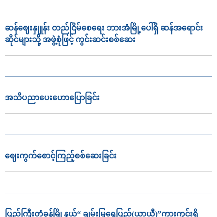
ဆန်ဈေးနှုူန်း တည်ငြိမ်စေရေး ဘားအံမြို့ပေါ်ရှိ ဆန်အရောင်း
ဆိုင်များသို့ အဖွဲ့စုံဖြင့် ကွင်းဆင်းစစ်ဆေး
အသိပညာ‌ပေး‌ဟောပြောခြင်း
ဈေးကွက်စောင့်ကြည့်စစ်ဆေးခြင်း
ပြည်ကြီးတံခွန်မြို့နယ်“ ချမ်းမြရွှေပြည်(ယာယီ)”ကားကွင်းရှိ