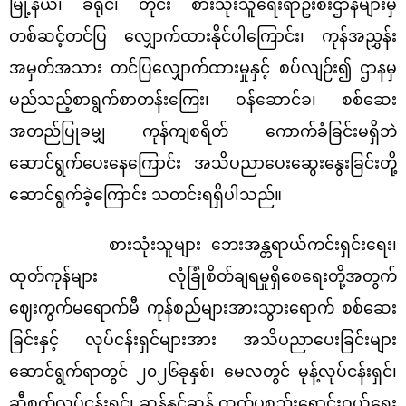
မြို့နယ်၊ ခရိုင်၊ တိုင်း စားသုံးသူရေးရာဦးစီးဌာနများမှ
တစ်ဆင့်တင်ပြ လျှောက်ထားနိုင်ပါကြောင်း၊ ကုန်အညွှန်း
အမှတ်အသား တင်ပြလျှောက်ထားမှုနှင့် စပ်လျဉ်း၍ ဌာနမှ
မည်သည့်စာရွက်စာတန်းကြေး၊ ဝန်ဆောင်ခ၊ စစ်ဆေး
အတည်ပြုခမျှ ကုန်ကျစရိတ် ကောက်ခံခြင်းမရှိဘဲ
ဆောင်ရွက်ပေးနေကြောင်း အသိပညာပေး‌ဆွေးနွေးခြင်းတို့
ဆောင်ရွက်ခဲ့ကြောင်း သတင်းရရှိပါသည်။
စားသုံးသူများ ဘေးအန္တရာယ်ကင်းရှင်းရေး၊
ထုတ်ကုန်များ လုံခြုံစိတ်ချရမှုရှိစေရေးတို့အတွက်
ဈေးကွက်မရောက်မီ ကုန်စည်များအားသွားရောက် စစ်ဆေး
ခြင်းနှင့် လုပ်ငန်းရှင်များအား အသိပညာပေးခြင်းများ
ဆောင်ရွက်ရာတွင် ၂၀၂၆ခုနှစ်၊ မေလတွင် မုန့်လုပ်ငန်းရှင်၊
ဆီစက်လုပ်ငန်းရှင်၊ ဆန်နှင့်ဆန် ထွက်ပစ္စည်းရောင်းဝယ်ရေး