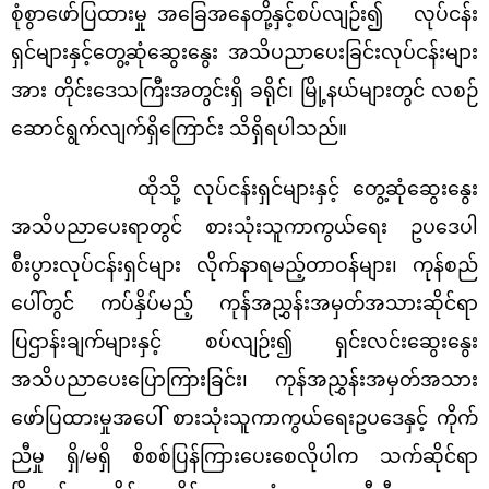
စုံစွာဖော်ပြထားမှု အခြေအနေတို့နှင့်စပ်လျဉ်း၍ လုပ်ငန်း
ရှင်များနှင့်တွေ့ဆုံဆွေးနွေး အသိပညာ‌ပေးခြင်းလုပ်ငန်းများ
အား တိုင်းဒေသကြီးအတွင်းရှိ ခရိုင်၊ မြို့နယ်များတွင် လစဉ်
ဆောင်ရွက်လျက်ရှိကြောင်း သိရှိရပါသည်။
ထိုသို့ လုပ်ငန်းရှင်များနှင့် တွေ့ဆုံဆွေးနွေး
အသိပညာပေးရာတွင် စားသုံးသူကာကွယ်ရေး ဥပဒေပါ
စီးပွားလုပ်ငန်းရှင်များ လိုက်နာရမည့်တာဝန်များ၊ ကုန်စည်
ပေါ်တွင် ကပ်နှိပ်မည့် ကုန်အညွှန်းအမှတ်အသားဆိုင်ရာ
ပြဌာန်းချက်များနှင့် စပ်လျဉ်း၍ ရှင်းလင်းဆွေးနွေး
အသိပညာ‌ပေးပြောကြားခြင်း၊ ကုန်အညွှန်းအမှတ်အသား
ဖော်ပြထားမှုအပေါ် စားသုံးသူကာကွယ်ရေးဥပဒေနှင့် ကိုက်
ညီမှု ရှိ/မရှိ စိစစ်ပြန်ကြားပေးစေလိုပါက သက်ဆိုင်ရာ