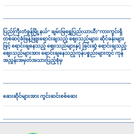
ပြည်ကြီးတံခွန်မြို့နယ်“ ချမ်းမြရွှေပြည်(ယာယီ)”ကားကွင်းရှိ
တစ်ဆင့်ခံဖြန့်ဖြူးရောင်းချသည့် ဈေးသည်များ၊ ဆိုင်ခန်းများ
ဖြင့် ရောင်းချနေသည့် ဈေးသည်များနှင့် ခြင်းဆွဲ ရောင်းချသည့်
ဈေးသည်များအား ရောင်းချနေသည့်ကုန်ပစ္စည်းများတွင် ကုန်
အညွှန်းအမှတ်အသားပြည့်စုံမှ
ဆေးဆိုင်များအား ကွင်းဆင်းစစ်ဆေး