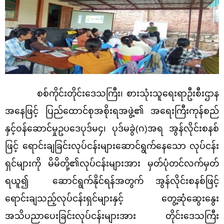
စစ်ကိုင်းတိုင်းဒေသကြီး၊ စားသုံးသူရေးရာဦးစီးဌာန
အနေဖြင့် ပြည်ထောင်စုအစိုးရအဖွဲ့၏ အရေးကြီးကုန်စည်
နှင့်ဝန်ဆောင်မှုဥပဒေပုဒ်မ၄၊ ပုဒ်မခွဲ(ဂ)အရ အွန်လိုင်းစနစ်
ဖြင့် ရောင်းချခြင်းလုပ်ငန်းများဆောင်ရွက်နေသော လုပ်ငန်း
ရှင်များကို မိမိတို့၏လုပ်ငန်းများအား မှတ်ပုံတင်လက်မှတ်
ရယူ၍ ဆောင်ရွက်နိုင်ရန်အတွက် အွန်လိုင်းစနစ်ဖြင့်
ရောင်းချသည့်လုပ်ငန်းရှင်များနှင့် တွေ့ဆုံဆွေးနွေး
အသိပညာ‌ပေးခြင်းလုပ်ငန်းများအား တိုင်းဒေသကြီး