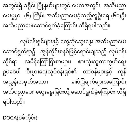
အတွင်းရှိ ခရိုင်၊ မြို့နယ်များတွင် မေလအတွင်း အသိပညာ
ပေးမှုမှာ (၆) ကြိမ်၊ အသိပညာပေးခဲ့သည့်လူဦးရေ (၆၀)ဦး
အသိပညာပေးဆောင်ရွက်ခဲ့ကြောင်း သိရှိရပါသည်။
လုပ်ငန်းရှင်များနှင့် တွေ့ဆုံဆွေးနွေး အသိပညာပေး
ဆောင်ရွက်ရာ၌ အွန်လိုင်းစနစ်ဖြင့်ရောင်းချသည့် လုပ်ငန်း
ဆိုင်ရာ အမိန်ကြော်ငြာစာများ၊ စားသုံးသူကာကွယ်ရေး
ဥပဒေပါ စီးပွားရေးလုပ်ငန်းရှင်၏ တာဝန်များနှင့် ကုန်
အညွှန်းအမှတ်အသား ဖော်ပြချက်များအကြောင်း
အသိပညာပေး‌ ဆွေးနွေးခြင်းတို့ ဆောင်ရွက်ခဲ့ကြောင်း သိရှိ
ရပါသည်။
DOCA(စစ်ကိုင်း)