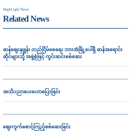
HighLight News
Related News
ဆန်ဈေးနှုူန်း တည်ငြိမ်စေရေး ဘားအံမြို့ပေါ်ရှိ ဆန်အရောင်း
ဆိုင်များသို့ အဖွဲ့စုံဖြင့် ကွင်းဆင်းစစ်ဆေး
အသိပညာ‌ပေး‌ဟောပြောခြင်း
ဈေးကွက်စောင့်ကြည့်စစ်ဆေးခြင်း