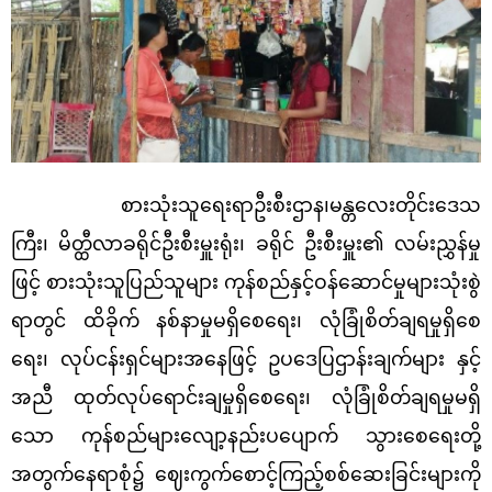
စားသုံးသူရေးရာဦးစီးဌာန၊မန္တလေးတိုင်းဒေသ
ကြီး၊ မိတ္ထီလာခရိုင်ဦးစီးမှူးရုံး၊ ခရိုင် ဦးစီးမှူး၏ လမ်းညွှန်မှု
ဖြင့် စားသုံးသူပြည်သူများ ကုန်စည်နှင့်ဝန်ဆောင်မှုများသုံးစွဲ
ရာတွင် ထိခိုက် နစ်နာမှုမရှိစေရေး၊ လုံခြုံစိတ်ချရမှုရှိစေ
ရေး၊ လုပ်ငန်းရှင်များအနေဖြင့် ဥပဒေပြဌာန်းချက်များ နှင့်
အညီ ထုတ်လုပ်ရောင်းချမှုရှိစေရေး၊ လုံခြုံစိတ်ချရမှုမရှိ
သော ကုန်စည်များလျော့နည်းပပျောက် သွားစေရေးတို့
အတွက်နေရာစုံ၌ ဈေးကွက်စောင့်ကြည့်စစ်ဆေးခြင်းများကို