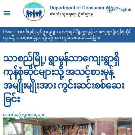
Skip to
main
မြန်မာ
English
content
Home
»
သတင်းနှင့် လှုပ်ရှားမှုများ
» သာစည်မြို့၊ ရွာမွန်သာကျေးရွာရှိကုန်စုံဆိုင်
You are here
များသို့ အသင့်စားမုန့်အမျိုးမျိုးအား ကွင်းဆင်းစစ်ဆေးခြင်း
သာစည်မြို့၊ ရွာမွန်သာကျေးရွာရှိ
ကုန်စုံဆိုင်များသို့ အသင့်စားမုန့်
အမျိုးမျိုးအား ကွင်းဆင်းစစ်ဆေး
ခြင်း
သတင်းနှင့် လှုပ်ရှားမှုများ