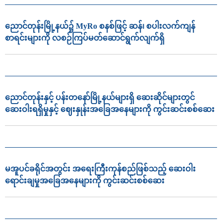
ညောင်တုန်းမြို့နယ်၌ MyRo စနစ်ဖြင့် ဆန်၊ စပါးလက်ကျန်
စာရင်းများကို လစဉ်ကြပ်မတ်ဆောင်ရွက်လျက်ရှိ
ညောင်တုန်းနှင့် ပန်းတနော်မြို့နယ်များရှိ ဆေးဆိုင်များတွင်
ဆေးဝါးရရှိမှုနှင့် ဈေးနှုန်းအခြေအနေများကို ကွင်းဆင်းစစ်ဆေး
မအူပင်ခရိုင်အတွင်း အရေးကြီးကုန်စည်ဖြစ်သည့် ဆေးဝါး
ရောင်းချမှုအခြေအနေများကို ကွင်းဆင်းစစ်ဆေး