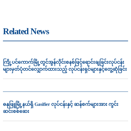
Related News
ကြို့ပင်ကောက်မြို့တွင်အွန်လိုင်းစနစ်ဖြင့်ရောင်းချခြင်းလုပ်ငန်း
များမှတ်ပုံတင်လျှောက်ထားသည့် လုပ်ငန်းရှင်များနှင့်တွေ့ဆုံခြင်း
ဓနုဖြူမြို့နယ်ရှိ Gasifier လုပ်ငန်းနှင့် ဆန်စက်များအား ကွင်း
ဆင်းစစ်ဆေး