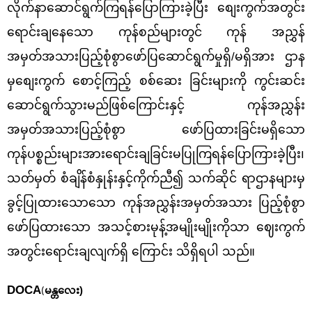
လိုက်နာဆောင်ရွက်ကြရန်ပြောကြားခဲ့ပြီး စျေးကွက်အတွင်း
ရောင်းချနေသော ကုန်စည်များတွင် ကုန် အညွှန်
အမှတ်အသားပြည့်စုံစွာဖော်ပြဆောင်ရွက်မှုရှိ/မရှိအား ဌာန
မှစျေးကွက် စောင့်ကြည့် စစ်ဆေး ခြင်းများကို ကွင်းဆင်း
ဆောင်ရွက်သွားမည်ဖြစ်ကြောင်းနှင့် ကုန်အညွှန်း
အမှတ်အသားပြည့်စုံစွာ ဖော်ပြထားခြင်းမရှိသော
ကုန်ပစ္စည်းများအား‌ရောင်းချခြင်းမပြုကြရန်ပြောကြားခဲ့ပြီး၊
သတ်မှတ် စံချိန်စံနှုန်းနှင့်ကိုက်ညီ၍ သက်ဆိုင် ရာဌာနများမှ
ခွင့်ပြုထားသောသော ကုန်အညွှန်းအမှတ်အသား ပြည့်စုံစွာ
ဖော်ပြထားသော အသင့်စားမုန့်အမျိုးမျိုးကိုသာ ဈေးကွက်
အတွင်းရောင်းချလျက်ရှိ ကြောင်း သိရှိရပါ သည်။
DOCA
မန္တလေး)
(