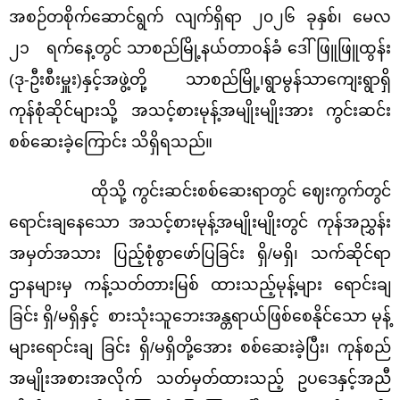
အစဉ်တစိုက်ဆောင်ရွက် လျက်ရှိရာ ၂၀၂၆ ခုနှစ်၊ မေလ
၂၁ ရက်နေ့တွင် သာစည်မြို့နယ်တာဝန်ခံ ဒေါ်ဖြူဖြူထွန်း
(ဒု-ဦးစီးမှူး)နှင့်အဖွဲ့တို့ သာစည်မြို့၊ရွာမွန်သာကျေးရွာရှိ
ကုန်စုံဆိုင်များသို့ အသင့်စားမုန့်အမျိုးမျိုးအား ကွင်းဆင်း
စစ်ဆေးခဲ့ကြောင်း သိရှိရသည်။
ထိုသို့ ကွင်းဆင်းစစ်ဆေးရာတွင် ဈေးကွက်တွင်
ရောင်းချနေသော အသင့်စားမုန့်အမျိုးမျိုးတွင် ကုန်အညွှန်း
အမှတ်အသား ပြည့်စုံစွာဖော်ပြခြင်း ရှိ/မရှိ၊ သက်ဆိုင်ရာ
ဌာနများမှ ကန့်သတ်တားမြစ် ထားသည့်မုန့်များ ရောင်းချ
ခြင်း ရှိ/မရှိနှင့် စားသုံးသူဘေးအန္တရာယ်ဖြစ်စေနိုင်သော မုန့်
များရောင်းချ ခြင်း ရှိ/မရှိတို့အေား စစ်ဆေးခဲ့ပြီး၊ ကုန်စည်
အမျိုးအစားအလိုက် သတ်မှတ်ထားသည့် ဥပဒေနှင့်အညီ