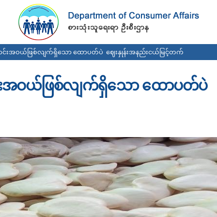
Skip to
main
content
ောင်းအဝယ်ဖြစ်လျက်ရှိသော ထောပတ်ပဲ ဈေးနှုန်းအနည်းငယ်မြင့်တက်
င်းအဝယ်ဖြစ်လျက်ရှိသော ထောပတ်ပဲ