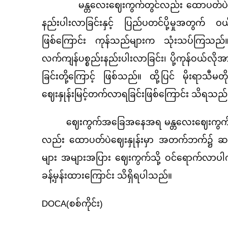
မန္တလေးဈေးကွက်တွင်လည်း ထောပတ်ပဲ ဝယ်
နည်းပါးလာခြင်းနှင့် ပြည်ပတင်ပို့မှုအတွက် ဝယ်
ဖြစ်ကြောင်း ကုန်သည်များက သုံးသပ်ကြသည်
လက်ကျန်ပစ္စည်းနည်းပါးလာခြင်း၊ ပို့ကုန်ဝယ်လို
ခြင်းတို့ကြောင့် ဖြစ်သည်။ ထို့ပြင် မိုးရာသီမ
ဈေးနှုန်းမြင့်တက်လာရခြင်းဖြစ်ကြောင်း သိရသည်
ဈေးကွက်အခြေအနေအရ မန္တလေးဈေးကွက်တွင်
လည်း ထောပတ်ပဲဈေးနှုန်းမှာ အတက်ဘက်၌ ဆက်လ
များ အများအပြား ဈေးကွက်သို့ ဝင်ရောက်လာပါက
ခန့်မှန်းထားကြောင်း သိရှိရပါသည်။
DOCA(
စစ်ကိုင်း)