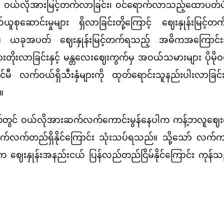
လိုအားမြင့်တက်လာခြင်း၊ ဝင်ရောက်လာသည့်ထောပတ်
ယူစုဆောင်းမှုများ ရှိလာခြင်းတို့ကြောင့် ဈေးနှုန်းမြင့်တ
။ ယခုအပတ် ဈေးနှုန်းမြင့်တက်ရသည့် အဓိကအကြောင်းအ
အားတိုးလာခြင်းနှင့် မန္တလေးဈေးကွက်မှ အဝယ်သမားများ ပိုမ
တိုင်မီ လက်ဝယ်ရှိသီးနှံများကို ထုတ်ရောင်းသူနည်းပါးလာခြ
။
 ဝယ်လိုအားဆက်လက်ကောင်းမွန်နေပါက ကန့်ဘလူဈေးက
က်တည်ရှိနိုင်ကြောင်း သုံးသပ်ရသည်။ သို့သော် လက်ကျန
 ဈေးနှုန်းအနည်းငယ် ပြန်လည်တည်ငြိမ်နိုင်ကြောင်း ကုန်