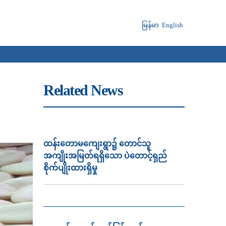
မြန်မာ
English
Related News
ထန်းတောမကျေးရွာ၌ တောင်သူ
အကျိုးအမြတ်ရရှိသော ပဲတောင့်ရှည်
စိုက်ပျိုးထားရှိမှု