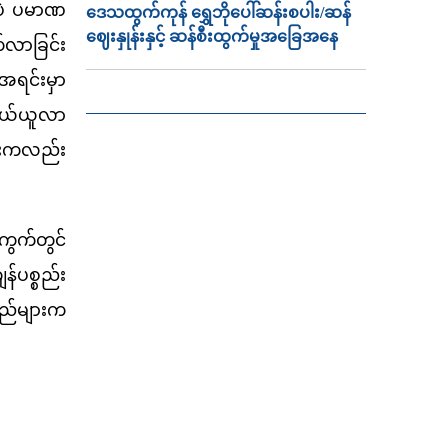
ပဲ ပမာဏ
ဒေသထွက်ကုန် ရွှေဘိုပေါ်ဆန်းစပါး/ဆန်
ဈေးနှုန်းနှင့် ဆန်စီးထွက်မှုအခြေအနေ
က်လာခြင်း
ရင်းမှာ
ိုဝယ်ယူလာ
င်းကလည်း
ွက်တွင်
်ပစ္စည်း
သည်များက