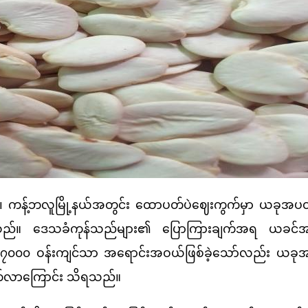
 ကန့်ဘလူမြို့နယ်အတွင်း ထောပတ်ပဲဈေးကွက်မှာ ယခုအပတ
ိရသည်။ ဒေသခံကုန်သည်များ၏ ပြောကြားချက်အရ ယခင်အ
၂၇၀၀၀ ဝန်းကျင်သာ အရောင်းအဝယ်ဖြစ်ခဲ့သော်လည်း ယခုအ
တက်လာကြောင်း သိရသည်။