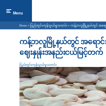
Menu
Home
»
ပြည်တွင်းကုန်သွယ်မှုသတင်း
» ကန့်ဘလူမြို့နယ်တွင် အရ
You are here
ကန့်ဘလူမြို့နယ်တွင် အရော
ဈေးနှုန်းအနည်းငယ်မြင့်တက်
ပြည်တွင်းကုန်သွယ်မှုသတင်း