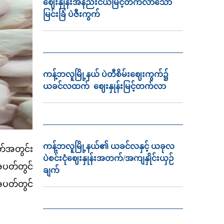
ဈေးနှုန်းအနည်းငယ်မြင့်တက်လာသော
မြင်းခြံ ပဲဇီးကွက်
ကန့်ဘလူမြို့နယ် ပဲတီစိမ်းဈေးကွက်၌
ယခင်လထက် ဈေးနှုန်းမြင့်တက်လာ
ကန့်ဘလူမြို့နယ်၏ ယခင်လနှင့် ယခုလ
်အတွင်း
ပဲစင်းငုံဈေးနှုန်းအတက်/အကျနှိုင်းယှဉ်
ပတ်တွင်
ချက်
ပတ်တွင်