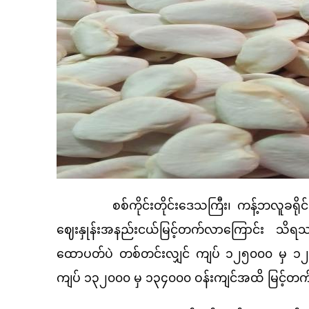
စစ်ကိုင်းတိုင်းဒေသကြီး၊ ကန့်ဘလူခရိုင်၊
ဈေးနှုန်းအနည်းငယ်မြင့်တက်လာကြောင်း သ
ထောပတ်ပဲ တစ်တင်းလျှင် ကျပ် ၁၂၅၀၀၀ မှ ၁
ကျပ် ၁၃၂၀၀၀ မှ ၁၃၄၀၀၀ ဝန်းကျင်အထိ မြင့်