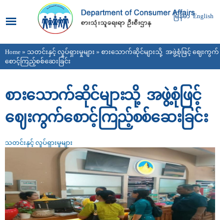
Skip to
main
မြန်မာ
English
content
Home
»
သတင်းနှင့် လှုပ်ရှားမှုများ
» စားသောက်ဆိုင်များသို့ အဖွဲ့စုံဖြင့် ဈေးကွက်
You are here
စောင့်ကြည့်စစ်ဆေးခြင်း
စားသောက်ဆိုင်များသို့ အဖွဲ့စုံဖြင့်
ဈေးကွက်စောင့်ကြည့်စစ်ဆေးခြင်း
သတင်းနှင့် လှုပ်ရှားမှုများ