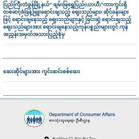
ပြည်ကြီးတံခွန်မြို့နယ်“ ချမ်းမြရွှေပြည်(ယာယီ)”ကားကွင်းရှိ
တစ်ဆင့်ခံဖြန့်ဖြူးရောင်းချသည့် ဈေးသည်များ၊ ဆိုင်ခန်းများ
ဖြင့် ရောင်းချနေသည့် ဈေးသည်များနှင့် ခြင်းဆွဲ ရောင်းချသည့်
ဈေးသည်များအား ရောင်းချနေသည့်ကုန်ပစ္စည်းများတွင် ကုန်
အညွှန်းအမှတ်အသားပြည့်စုံမှ
ဆေးဆိုင်များအား ကွင်းဆင်းစစ်ဆေး
Building 52, Nay Pyi Taw,