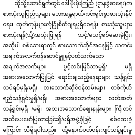
ထိုသို့ဆောင်ရွက်တွင်
ဒေါ်မိုးမိုးကြည် (ဌာနခွဲစာရေး)က
စားသုံးသူပြည်သူများ ဘေးအန္တရာယ်ကင်းရှင်းစွာစားသုံးနိုင်
ရေး၊ ထုတ်ကုန်များလုံခြုံစိတ်ချရမှုရှိစေရန်၊ စားသုံးသူများ
စားသုံးရန်(သို့)အသုံးပြုရန် သင့်/မသင့်စစ်ဆေးခဲ့ပြီး၊
အဆိုပါ စစ်ဆေးရာတွင် စားသောက်ဆိုင်အနေဖြင့် သတင်း
အချက်အလက်ဝန်ဆောင်မှုူနှင့်ပတ်သက်သော
အချက်အလက်များ ပွင့်လင်းမြင်သာမှုရှိ/ မရှိ
အစားအသောက်ပြုပြင် ရောင်းချသည့်နေရာများ သန့်ရှင်း
သပ်ရပ်မှုရှိ/မရှိ၊ စားသောက်ဆိုင်ဝန်ထမ်းများ တစ်ကိုယ်
ရည်သန့်ရှင်းမှုရှိ/မရှိ၊ အစားအသောက်များ လတ်ဆတ်
သန့်ရှင်းမှုရှိ /မရှိ၊ အစားအသောက်ဈေးနှုန်းများ ကြိုတင်
အသိပေးဖော်ပြထားခြင်းရှိ/မရှိအဖွဲ့စုံဖြင့် စစ်ဆေးခဲ့
ကြောင်း သိရှိရပါသည်။
ထို့နောက်ပတ်ဝန်းကျင်သန့်ရှင်းမှု