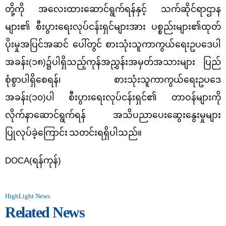
တို့ကို အလေးထားဆောင်ရွက်ရန်နှင့်
သက်ဆိုင်ရာဌာန
များ၏ စီးပွားရေးလုပ်ငန်းရှင်များအား ပစ္စည်းများ၏ထုတ်
ပိုးမှုအပြင်အဆင် ပေါ်တွင် စားသုံးသူကာကွယ်ရေးဥပဒေပါ
အခန်း(၁၈)၌ပါရှိသည့်ကုန်အညွှန်းအမှတ်အသားများ ပြည်
စုံစွာပါရှိစေရန်၊ စားသုံးသူကာကွယ်ရေးဥပဒေ
အခန်း(၁၀)ပါ
စီးပွားရေးလုပ်ငန်းရှင်၏ တာဝန်များကို
လိုက်နာဆောင်ရွက်ရန်
အသိပညာပေးဆွေးနွေးမှုများ
ပြုလုပ်ခဲ့ကြောင်း
သတင်းရရှိပါသည်။
DOCA(
ရန်ကုန်)
HighLight News
Related News