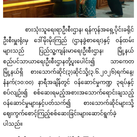
စားသုံးသူရေးရာဦးစီးဌာန၊
ရန်ကုန်အရှေ့ပိုင်းခရိုင်
ဦးစီးမှူးရုံးမှ ဒေါ်မိုးမိုးကြည် (ဌာနခွဲစာရေး)နှင့် ဝန်ထမ်း
များသည်
ပြည်သူ့ကျန်းမာရေးဦးစီးဌာန၊
မြို့နယ်
စည်ပင်သာယာရေးဦးစီးဌာနတို့ပူးပေါင်း၍
သာကေတ
မြို့နယ်ရှိ စားသောက်ဆိုင်(၃)ဆိုင်သို့(၃.၆.၂၀၂၆)ရက်နေ့၊
နံနက်(၁၀:၀၀) နာရီအချိန်တွင်
ဝန်ဆောင်မှုကဏ္ဍ ၃ရပ်နှင့်
စပ်လျဉ်း၍ စစ်ဆေးရမည့်အစားအသောက်ရောင်းချသည့်
ဝန်ဆောင်မှုများနှင့်ပတ်သက်၍
စားသောက်ဆိုင်များသို့
ဈေးကွက်စောင့်ကြည့်စစ်ဆေးခြင်းများ
ဆောင်ရွက်ခဲ့
ပါသည်။