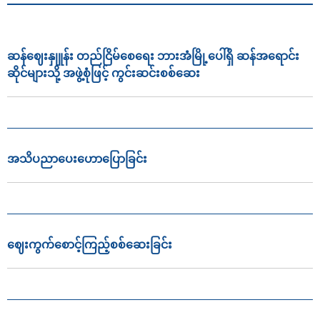
ဆန်ဈေးနှုူန်း တည်ငြိမ်စေရေး ဘားအံမြို့ပေါ်ရှိ ဆန်အရောင်း
ဆိုင်များသို့ အဖွဲ့စုံဖြင့် ကွင်းဆင်းစစ်ဆေး
အသိပညာ‌ပေး‌ဟောပြောခြင်း
ဈေးကွက်စောင့်ကြည့်စစ်ဆေးခြင်း