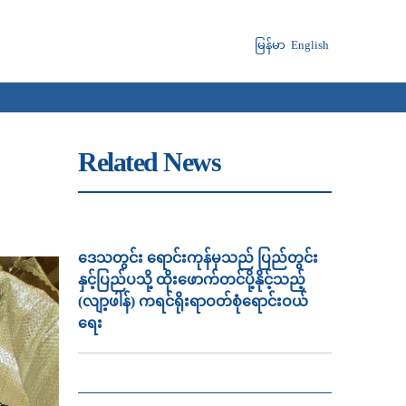
မြန်မာ
English
Related News
ဒေသတွင်း ရောင်းကုန်မှသည် ပြည်တွင်း
နှင့်ပြည်ပသို့ ထိုးဖောက်တင်ပို့နိုင့်သည့်
(လျာ့ဖါန်) ကရင်ရိုးရာဝတ်စုံရောင်းဝယ်
ရေး