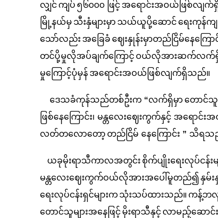
လျှင်
ကျပ်
၅၆၀၀၀ ဖြင့်
အရောင်းအဝယ်ဖြစ်လျက်ရှိ
မြို့နယ်မှ
သီးနှံများမှာ
သယ်ယူပို့ဆောင်
ရေးကုန်ကျစ
သော်လည်း
အခြေခံ
ဈေးနှုန်းမှာတည်ငြိမ်နေကြောင
တင်ပို့မှုလိုအပ်ချက်ကြောင့်
ဝယ်လိုအားဆက်လက်ရှိ
မှုကြောင့်ပုံမှန်
အရောင်းအဝယ်ဖြစ်လျက်ရှိသည်။
ဒေသခံကုန်သည်တစ်ဦးက
“
လက်ရှိမှာ
တောင်သူ
ဖြစ်နေကြောင်း၊ မန္တလေးဈေးကွက်နှင့် အရောင်
လတ်တလောတော့
တည်ငြိမ် နေကြောင်း
”
သိရသည
ယခုမိုးရာသီကာလအတွင်း
စိုက်ပျိုးရေးလုပ်ငန်းမ
မန္တလေးဈေးကွက်ဝယ်လိုအားအပေါ်မူတည်၍
နှမ်း
ရေးလုပ်ငန်းရှင်များက
သုံးသပ်ထားသည်။
ကန့်ဘလူ
တောင်သူများအနေဖြင့်
မိုးရာသီနှင့်
လာမည့်ဆောင်