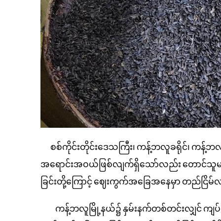
စစ်ကိုင်းတိုင်းဒေသကြီး၊
ကန့်ဘလူခရိုင်၊
ကန့်ဘလူ
အရောင်းအဝယ်ဖြစ်လျက်ရှိသော်လည်း
တောင်သူ
ခြင်းတို့ကြောင့်
ဈေးကွက်အခြေအနေမှာ
တည်ငြိမ်လ
ကန့်ဘလူမြို့နယ်၌
နှမ်းနက်တစ်တင်းလျှင်
ကျပ်