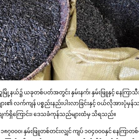
မြို့နယ်၌
ယခုတစ်ပတ်အတွင်း
နှမ်းနက်၊
နှမ်းဖြူနှင့်
နေကြာသီးန
များ၏
လက်ကျန်
ပစ္စည်းနည်းပါးလာခြင်းနှင့်
ဝယ်လိုအားပုံမှန်သ
ျက်ရှိကြောင်း၊
ဒေသခံကုန်သည်များထံမှ
သိရသည်။
၁၈၇၀၀၀၊
နှမ်းဖြူတစ်တင်းလျှင်
ကျပ်
၁၀၄၀၀၀နှင်
နေကြာတစ်