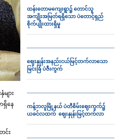
ထန်းတောမကျေးရွာ၌ တောင်သူ
အကျိုးအမြတ်ရရှိသော ပဲတောင့်ရှည်
စိုက်ပျိုးထားရှိမှု
ဈေးနှုန်းအနည်းငယ်မြင့်တက်လာသော
မြင်းခြံ ပဲဇီးကွက်
ှံများ
ာရှိနေ
ကန့်ဘလူမြို့နယ် ပဲတီစိမ်းဈေးကွက်၌
ယခင်လထက် ဈေးနှုန်းမြင့်တက်လာ
တင်း