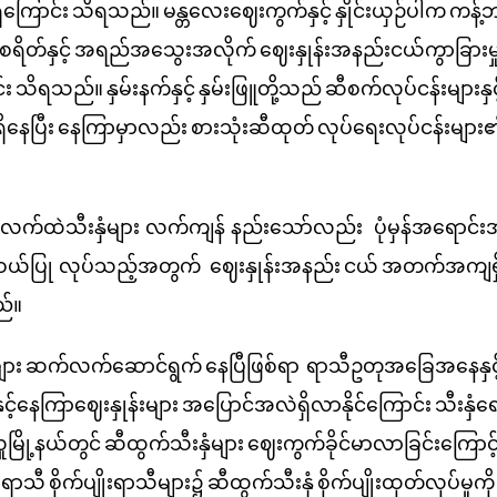
ကြောင်း
သိရသည်။
မန္တလေးဈေးကွက်နှင့်
နှိုင်းယှဉ်ပါက
ကန့်
ရိတ်နှင့်
အရည်အသွေးအလိုက်
ဈေးနှုန်းအနည်းငယ်ကွာခြားမှု
်း
သိရသည်။
နှမ်းနက်နှင့်
နှမ်းဖြူတို့သည်
ဆီစက်လုပ်ငန်းများနှင့
နေပြီး
နေကြာမှာလည်း
စားသုံးဆီထုတ်
လုပ်ရေးလုပ်ငန်းများ
လက်ထဲသီးနှံများ လက်ကျန် နည်းသော်လည်း ပုံမှန်အရောင်
းအဝယ်ပြု လုပ်သည့်အတွက်
ဈေးနှုန်းအနည်း
ငယ်
အတက်အကျရှိနိ
်။
ျား
ဆက်လက်ဆောင်ရွက်
နေပြီဖြစ်ရာ
ရာသီဥတုအခြေအနေနှင့
နှင့်နေကြာဈေးနှုန်းများ
အပြောင်အလဲရှိလာနိုင်ကြောင်း
သီးနှံရ
မြို့နယ်တွင်
ဆီထွက်သီးနှံများ
ဈေးကွက်ခိုင်မာလာခြင်းကြောင့
းရာသီ
စိုက်ပျိုးရာသီများ၌
ဆီထွက်သီးနှံ
စိုက်ပျိုးထုတ်လုပ်မှုကို