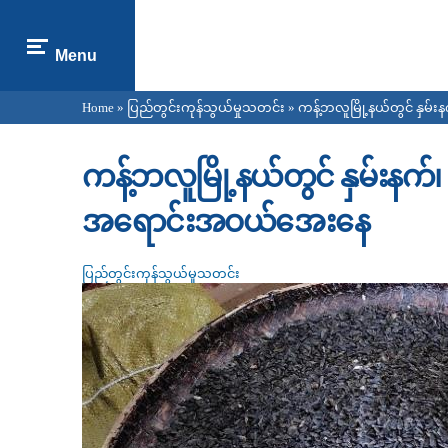
Menu
Home
»
ပြည်တွင်းကုန်သွယ်မှုသတင်း
» ကန့်ဘလူမြို့နယ်တွင် နှမ်း
You are here
ကန့်ဘလူမြို့နယ်တွင် နှမ်းနက်၊ န
အရောင်းအဝယ်အေးနေ
ပြည်တွင်းကုန်သွယ်မှုသတင်း