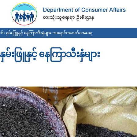
Skip to
main
content
နက်၊ နှမ်းဖြူနှင့် နေကြာသီးနှံများ အရောင်းအဝယ်အေးနေ
ှမ်းဖြူနှင့် နေကြာသီးနှံများ