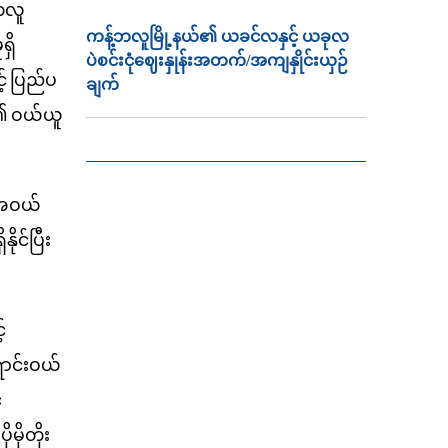
ဘလူ
ကန့်ဘလူမြို့နယ်၏ ယခင်လနှင့် ယခုလ
ရှိ
ပဲစင်းငုံဈေးနှုန်းအတက်/အကျနှိုင်းယှဉ်
်
ပြည်ပ
ချက်
၏
ဝယ်ယူ
းအဝယ်
ုင်ပြီး
်
ောင်းဝယ်
်
ပိုမိုတိုး