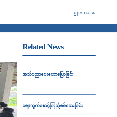
မြန်မာ
English
Related News
အသိပညာ‌ပေး‌ဟောပြောခြင်း
ဈေးကွက်စောင့်ကြည့်စစ်ဆေးခြင်း