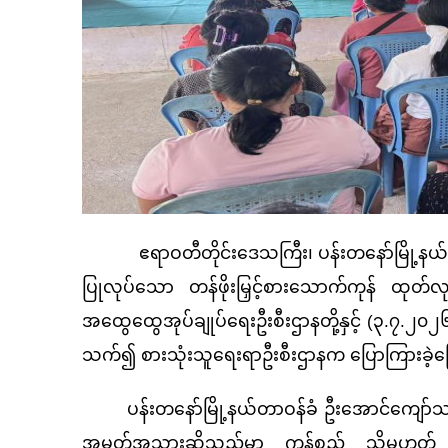
ဧရာဝတီတိုင်းဒေသကြီး၊ ပန်းတနော်မြို့နယ်၊ ရု
ပြုလုပ်သော တန်ဖိုးမြှင့်စားသောက်ကုန် ထုတ်လ
အထွေထွေအုပ်ချုပ်ရေးဦးစီးဌာနတို့နှင့် (၃.၇.၂၀၂
သက်၍ စားသုံးသူရေးရာဦးစီးဌာနက ပြောကြားခဲ့
ပန်းတနော်မြို့နယ်တာဝန်ခံ ဦးအောင်ကျော်သက
အမှတ်အသားဆိုသည်မှာ ကုန်စည် သို့မဟုတ် ကု