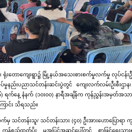
ံးတောကျေးရွာ၌ မြို့နယ်အသေးစားစက်မှုလက်မှု လုပ်ငန်းဦး
ုပ်မှုနည်းပညာသင်တန်းဆင်းပွဲတွင် ကျေးလက်လမ်းဦးစီးဌာန၊ 
၆) ရက်နေ့ နံနက် (၁၀း၀၀) နာရီအချိန်က ကုန်ညွှန်းအမှတ်အသား
ကြောင်း သိရသည်။
်မှ သင်တန်းသူ/ သင်တန်းသား (၄၀) ဦးအားဟောပြောရာ ကုန
န်စည်ထုတ်ပိုး မှုအပြင်အဆင်ပေါ်တွင် စာဖြင့်ရေးသား