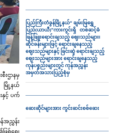
ပြည်ကြီးတံခွန်မြို့နယ်“ ချမ်းမြရွှေ
ပြည်(ယာယီ)”ကားကွင်းရှိ တစ်ဆင့်ခံ
ဖြန့်ဖြူးရောင်းချသည့် ဈေးသည်များ၊
ဆိုင်ခန်းများဖြင့် ရောင်းချနေသည့်
ဈေးသည်များနှင့် ခြင်းဆွဲ ရောင်းချသည့်
ဈေးသည်များအား ရောင်းချနေသည့်
ကုန်ပစ္စည်းများတွင် ကုန်အညွှန်း
အမှတ်အသားပြည့်စုံမှ
စီးဌာနမှ
မြို့နယ်
နှင့် ပက်
ဆေးဆိုင်များအား ကွင်းဆင်းစစ်ဆေး
်အညွှန်း
၍ဖြစ်စေ၊