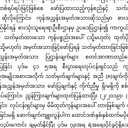
ည်းတစ်ရပ်ရပ်ဖြင့်ဖြစ်စေ ဖော်ပြထားသည့်ကုန်စည်နှင့် သက်ဆ
လိုကြောင်း၊ ကုန်အညွှန်းအမှတ်အသားဆိုသည်မှာ စားသုံ
လည်နိုင်ရန် စားသုံးသူရေးရာဦးစီးဌာနမှ ဥပဒေပြဌာန်း၍ ကာကွ
င့် သတ်မှတ်ထားသော ကုန်ပစ္စည်းအပေါ် (သို့မဟုတ်) ထုတ်ပို
့မဟုတ်) အမှတ်အသားဖြင့်ဖော်ပြရန် သတ်မှတ်ထားခြင်းဖြစ်
ှန်းအမှတ်အသား ပြဌာန်းချက်များ စတင်အာဏာတည်ကြေ
ခြင်း ပုဒ်မ ၄၁ ၅အရ စီးပွားရေးလုပ်ငန်းရှင်သည် ကုန
်အမျိုးအစားအလိုက် သတ်မှတ်ချက်များနှင့် အညီ (၈)ချက်ကို
အညွှန်အမှတ်အသား ဖော်ပြချက်နှင့် ကိုက်ညီမှု ရှိ/မရှိကို 
ပ်ကြောင်း၊ ညွှန်ကြားချက်များထုတ်ပြန်ထားပြီး (၂/၂၀၁၉)၊ 
်း၊ လုပ်ငန်းရှင်များမှ မိမိထုတ်ကုန်များအပေါ် တားမြစ်ချက် 
ခြင်းမရှိ ဖောက်ဖျက်ကျူးလွန်ပါက ထောင်ဒဏ်နှစ်နှစ်ထက်မပို
းကောင်း ချမှတ်နိုင်ပြီး ပုဒ်မ ၇၉အရ ရဲအရေးပိုင်ခွင့်ရှိသေ