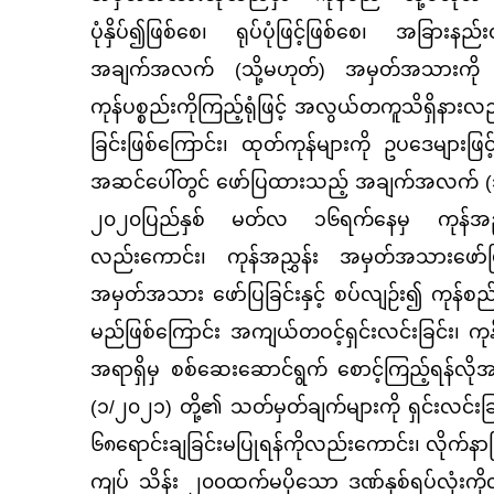
ပုံနှိပ်၍ဖြစ်စေ၊ ရုပ်ပုံဖြင့်ဖြစ်စေ၊ အခြားန
အချက်အလက် (သို့မဟုတ်) အမှတ်အသားကို ဆို
ကုန်ပစ္စည်းကိုကြည့်ရုံဖြင့် အလွယ်တကူသိရှိနား
ခြင်းဖြစ်ကြောင်း၊ ထုတ်ကုန်များကို ဥပဒေများဖြ
အဆင်ပေါ်တွင် ဖော်ပြထားသည့် အချက်အလက် (သို
၂၀၂၀ပြည်နှစ် မတ်လ ၁၆ရက်နေမှ ကုန်အညွ
လည်းကောင်း၊ ကုန်အညွှန်း အမှတ်အသားဖော်ပြ
အမှတ်အသား ဖော်ပြခြင်းနှင့် စပ်လျဉ်း၍ ကုန်စည
မည်ဖြစ်ကြောင်း အကျယ်တဝင့်ရှင်းလင်းခြင်း၊ ကုန်
အရာရှိမှ စစ်ဆေးဆောင်ရွက် စောင့်ကြည့်ရန်လိုအ
(၁/၂၀၂၁) တို့၏ သတ်မှတ်ချက်များကို ရှင်းလင်းခြင
၆၈ရောင်းချခြင်းမပြုရန်ကိုလည်းကောင်း၊ လိုက်နာ
ကျပ် သိန်း ၂၀၀ထက်မပိုသော ဒဏ်နှစ်ရပ်လုံးကိုလည်