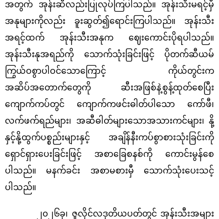
အတွက် အုန်းဆီလည်းပြုလုပ်ကြပါသည်။ အုန်းသီးမရင့်မှီ
အနုများကိုလည်း ခူးဆွတ်၍ရောင်းကြပါသည်။ အုန်းသီး
အရင့်ထက် အုန်းသီးအနုက‌ ဈေးကောင်းပိုရပါသည်။
အုန်းသီးနုအရည်ကို သောက်သုံးခြင်းဖြင့် ပိုတက်ဆီယမ်
ကြွယ်ဝစွာပါဝင်သောကြောင့် ကိုယ်တွင်းက
အဆိပ်အတောက်တွေကို ဆီးအဖြစ်နဲ့စွန့်ထုတ်စေပြီး
ကျောက်ကပ်တွင် ကျောက်ကဖင်းဓါတ်ပါသော ကော်ဖီ၊
လက်ဖက်ရည်များ၊ အဆီဓါတ်များသောအသားကင်များ၊ နို့
နှင့်နို့ထွက်ပစ္စည်းများနှင့် အချိန်နီးကပ်စွာစားသုံးခြင်းကို
ရှောင်ရှားပေးခြင်းဖြင့် အစာခြေစနစ်ကို ကောင်းမွန်စေ
ပါသည်။ မနက်ခင်း အစာမစားမှီ သောက်သုံးပေးသင့်
ပါသည်။
၂၀၂၆ခု၊ ဇူလိုင်လဒုတိယပတ်တွင် အုန်းသီးအများ