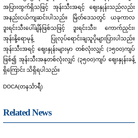
အပြားထွက်ရှိသဖြင့် အုန်းသီးအရင့် ဈေးနှုန်းသည်လည်း
အနည်းငယ်ကျဆင်းပါသည်။ မြိတ်ဒေသတွင် ယခုကာလ
ဒူးရင်းသီးပေါ်ချိန်ဖြစ်သဖြင့် ဒူးရင်းသီး၊ ကောက်ညှင်း၊
အုန်းနို့ရောမုန့် ပြုလုပ်ရောင်းချသူပိုများပြားပါသည်။
အုန်းသီးအရင့် ဈေးနှုန်းများမှာ တစ်လုံးလျှင် (၁၅၀၀)ကျပ်
ဖြစ်၍ အုန်းသီးအနုတစ်လုံးလျှင် (၃၅၀၀)ကျပ် ဈေးနှုန်းခန့်
ရှိကြောင်း သိရှိရပါသည်။
DOCA(တနင်္သာရီ)
Related News