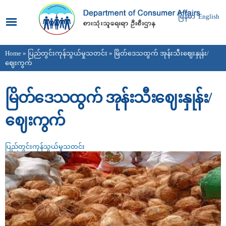
Skip to
main
မြန်မာ
English
content
Home
»
ပြည်တွင်းကုန်သွယ်မှုသတင်း
» မြိတ်ဒေသထွက် အုန်းသီးဈေးနှုန်း/
You are here
ဈေးကွက်
မြိတ်ဒေသထွက် အုန်းသီးဈေးနှုန်း/
ဈေးကွက်
ပြည်တွင်းကုန်သွယ်မှုသတင်း