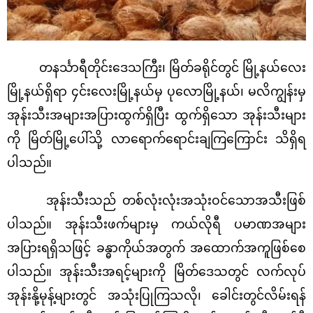
တနင်္သာရီတိုင်းဒေသကြီး၊ မြိတ်ခရိုင်တွင် မြို့နယ်လေး
မြို့နယ်ရှိရာ ၄င်းလေးမြို့နယ်မှ ပုလောမြို့နယ်၊ မလိကျွန်းမှ
အုန်းသီးအများအပြားထွက်ရှိပြီး ထွက်ရှိသော အုန်းသီးများ
ကို မြိတ်မြို့ပေါ်သို့ လာရောက်ရောင်းချကြကြောင်း သိရှိရ
ပါသည်။
အုန်းသီးသည် တစ်လုံးလုံးအသုံးဝင်သောအသီးဖြစ်
ပါသည်။ အုန်းသီးဖက်များမှ ကယ်လိုရီ ပမာဏအများ
အပြားရရှိသဖြင့် ခန္ဓာကိုယ်အတွက် အထောက်အကူဖြစ်စေ
ပါသည်။ အုန်းသီးအရင့်များကို မြိတ်‌ဒေသတွင် လက်လုပ်
အုန်းနို့မုန့်များတွင် အသုံးပြုကြသလို၊ ခေါင်းတွင်လိမ်းရန်