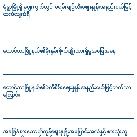
မုံရွာမြို့ရှိ ဈေးကွက်တွင် ခရမ်းချဉ်သီးဈေးနှုန်းအနည်းငယ်မြင့်
တက်လျက်ရှိ
တောင်သာမြို့နယ်၏မိုးနှမ်းစိုက်ပျိုးထားရှိမှုအခြေအနေ
တောင်သာမြို့နယ်၏ပဲတီစိမ်းဈေးနှုန်းအနည်းငယ်မြင့်တက်လာ
ကြောင်း
အခြေခံစားသောက်ကုန်ဈေးနှုန်းအပြောင်းအလဲနှင့် စားသုံးသူ