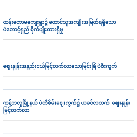
ထန်းတောမကျေးရွာ၌ တောင်သူအကျိုးအမြတ်ရရှိသော
ပဲတောင့်ရှည် စိုက်ပျိုးထားရှိမှု
ဈေးနှုန်းအနည်းငယ်မြင့်တက်လာသောမြင်းခြံ ပဲဇီးကွက်
ကန့်ဘလူမြို့နယ် ပဲတီစိမ်းဈေးကွက်၌ ယခင်လထက် ဈေးနှုန်း
မြင့်တက်လာ