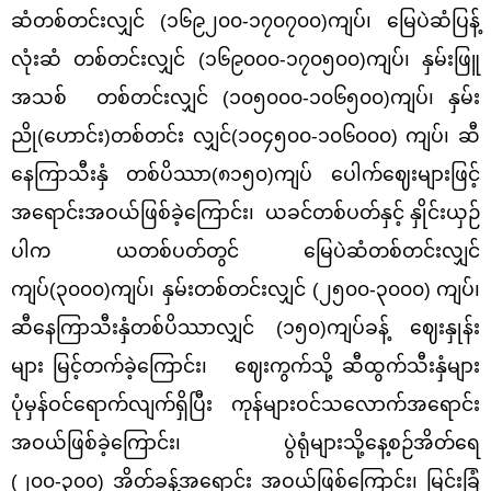
ဆံတစ်တင်းလျှင် (၁၆၉၂၀၀-၁၇၀၇၀၀)ကျပ်၊ မြေပဲဆံပြန့်
လုံးဆံ တစ်တင်းလျှင် (၁၆၉၀၀၀-၁၇၀၅၀၀)ကျပ်၊ နှမ်းဖြူ
အသစ် တစ်တင်းလျှင် (၁၀၅၀၀၀-၁၀၆၅၀၀)ကျပ်၊ နှမ်း
ညို(ဟောင်း)တစ်တင်း လျှင်(၁၀၄၅၀၀-၁၀၆၀၀၀) ကျပ်၊ ဆီ
နေကြာသီးနှံ
တစ်ပိဿာ(၈၁၅၀)ကျပ် ပေါက်ဈေးများဖြင့်
အရောင်းအဝယ်ဖြစ်ခဲ့ကြောင်း၊ ယခင်တစ်ပတ်နှင့် နှိုင်းယှဉ်
ပါက ယတစ်ပတ်တွင် မြေပဲဆံတစ်တင်းလျှင်
ကျပ်(၃၀၀၀)ကျပ်၊ နှမ်းတစ်တင်းလျှင် (၂၅၀၀-၃၀၀၀)
ကျပ်၊
ဆီနေကြာသီးနှံတစ်ပိဿာလျှင် (၁၅၀)ကျပ်ခန့် ဈေးနှုန်း
များ မြင့်တက်ခဲ့ကြောင်း၊ ဈေးကွက်သို့ ဆီထွက်သီးနှံများ
ပုံမှန်ဝင်ရောက်လျက်ရှိပြီး ကုန်များဝင်သလောက်အရောင်း
အဝယ်ဖြစ်ခဲ့ကြောင်း၊ ပွဲရုံများသို့နေ့စဉ်အိတ်ရေ
(၂၀၀-၃၀၀) အိတ်ခန့်အရောင်း အဝယ်ဖြစ်ကြောင်း၊ မြင်းခြံ