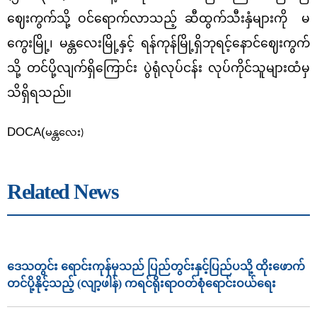
ဈေးကွက်သို့ ဝင်ရောက်လာသည့် ဆီထွက်သီးနှံများကို မ
ကွေးမြို့၊ မန္တလေးမြို့နှင့် ရန်ကုန်မြို့ရှိဘုရင့်နောင်ဈေးကွက်
သို့ တင်ပို့လျက်ရှိကြောင်း ပွဲရုံလုပ်ငန်း လုပ်ကိုင်သူများထံမှ
သိရှိရသည်။
DOCA(
မန္တလေး)
Related News
ဒေသတွင်း ရောင်းကုန်မှသည် ပြည်တွင်းနှင့်ပြည်ပသို့ ထိုးဖောက်
တင်ပို့နိုင့်သည့် (လျာ့ဖါန်) ကရင်ရိုးရာဝတ်စုံရောင်းဝယ်ရေး