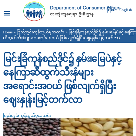
Skip to
main
မြန်မာ
English
content
Home
»
ပြည်တွင်းကုန်သွယ်မှုသတင်း
» မြင်းခြံကုန်စည်ဒိုင်၌ နှမ်း၊မြေပဲနှင့် နေကြ
You are here
ဆီထွက်သီးနှံများအရောင်းအဝယ် ဖြစ်လျက်ရှိပြီးဈေးနှုန်းမြင့်တက်လာ
မြင်းခြံကုန်စည်ဒိုင်၌ နှမ်း၊မြေပဲနှင့်
နေကြာဆီထွက်သီးနှံများ
အရောင်းအဝယ် ဖြစ်လျက်ရှိပြီး
ဈေးနှုန်းမြင့်တက်လာ
ပြည်တွင်းကုန်သွယ်မှုသတင်း