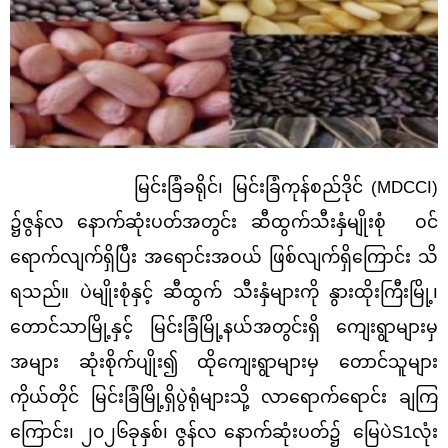
မြင်းခြံခရိုင်၊ မြင်းခြံကုန်စည်ဒိုင် (
MDCCI)
၌ဇွန်လ
နောက်ဆုံးပတ်အတွင်း ဆီထွက်သီးနှံမျိုးစုံ ဝင်
ရောက်လျက်ရှိပြီး အရောင်းအဝယ် ဖြစ်လျက်ရှိကြောင်း သိ
ရသည်။ ပဲမျိုးစုံနှင့် ဆီထွက် သီးနှံများကို နွားထိုးကြီးမြို့၊
တောင်သာမြို့နှင့် မြင်းခြံမြို့နယ်အတွင်းရှိ ကျေးရွာများမှ
အများ ဆုံးစိုက်ပျိုး၍ ထိုကျေးရွာများမှ တောင်သူများ
ကိုယ်တိုင် မြင်းခြံမြို့ရှိပွဲရုံများသို့ လာရောက်ရောင်း ချကြ
ကြောင်း၊ ၂၀၂၆ခုနှစ်၊ ‌ဇွန်လ နောက်ဆုံးပတ်၌
မြေပဲS1လုံး