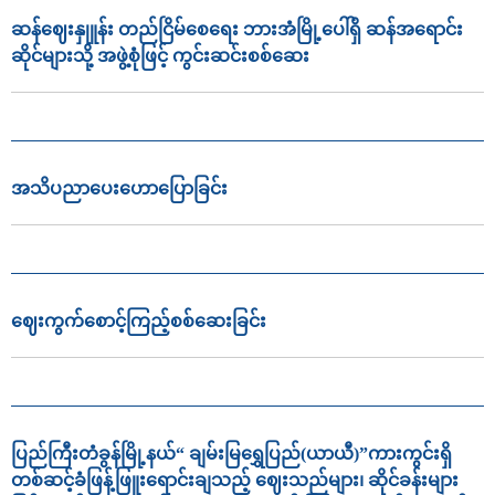
ဆန်ဈေးနှုူန်း တည်ငြိမ်စေရေး ဘားအံမြို့ပေါ်ရှိ ဆန်အရောင်း
ဆိုင်များသို့ အဖွဲ့စုံဖြင့် ကွင်းဆင်းစစ်ဆေး
အသိပညာ‌ပေး‌ဟောပြောခြင်း
ဈေးကွက်စောင့်ကြည့်စစ်ဆေးခြင်း
ပြည်ကြီးတံခွန်မြို့နယ်“ ချမ်းမြရွှေပြည်(ယာယီ)”ကားကွင်းရှိ
တစ်ဆင့်ခံဖြန့်ဖြူးရောင်းချသည့် ဈေးသည်များ၊ ဆိုင်ခန်းများ