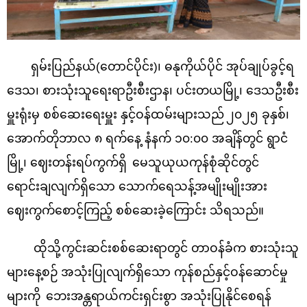
ရှမ်းပြည်နယ်(တောင်ပိုင်း)၊ ဓနုကိုယ်ပိုင် အုပ်ချုပ်ခွင့်ရ
ဒေသ၊ စားသုံးသူရေးရာဦးစီးဌာန၊ ပင်းတယမြို့၊ ဒေသဦးစီး
မှူးရုံးမှ စစ်ဆေးရေးမှူး နှင့်ဝန်ထမ်းများသည်
၂၀၂၅ ခုနှစ်၊
အောက်တိုဘာလ
၈ ရက်နေ့ နံနက် ၁၀:၀၀ အချိန်တွင် ရွာငံ
မြို့၊ ဈေးတန်းရပ်ကွက်ရှိ
မေသူယုယကုန်စုံဆိုင်တွင်
ရောင်းချလျက်ရှိသော သောက်ရေသန့်အမျိုးမျိုးအား
ဈေးကွက်စောင့်ကြည့် စစ်ဆေးခဲ့ကြောင်း သိရသည်။
ထိုသို့ကွင်းဆင်းစစ်ဆေးရာတွင် တာဝန်ခံက စားသုံးသူ
များနေ့စဉ် အသုံးပြုလျက်ရှိသော ကုန်စည်နှင့်ဝန်ဆောင်မှု
များကို
ဘေးအန္တရာယ်ကင်းရှင်းစွာ အသုံးပြုနိုင်စေရန်