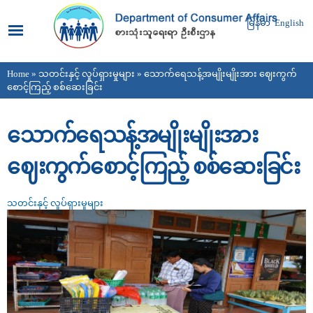
Skip to
main
မြန်မာ
English
content
Home
»
သတင်းနှင့် လှုပ်ရှားမှုများ
» သောက်ရေသန့်အမျိုးမျိုးအား ဈေးကွက်
You are here
စောင့်ကြည့် စစ်ဆေးခြင်း
သောက်ရေသန့်အမျိုးမျိုးအား
ဈေးကွက်စောင့်ကြည့် စစ်ဆေးခြင်း
သတင်းနှင့် လှုပ်ရှားမှုများ