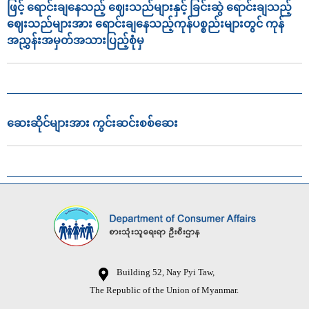
ဖြင့် ရောင်းချနေသည့် ဈေးသည်များနှင့် ခြင်းဆွဲ ရောင်းချသည့်
ဈေးသည်များအား ရောင်းချနေသည့်ကုန်ပစ္စည်းများတွင် ကုန်
အညွှန်းအမှတ်အသားပြည့်စုံမှ
ဆေးဆိုင်များအား ကွင်းဆင်းစစ်ဆေး
Building 52, Nay Pyi Taw,
The Republic of the Union of Myanmar.